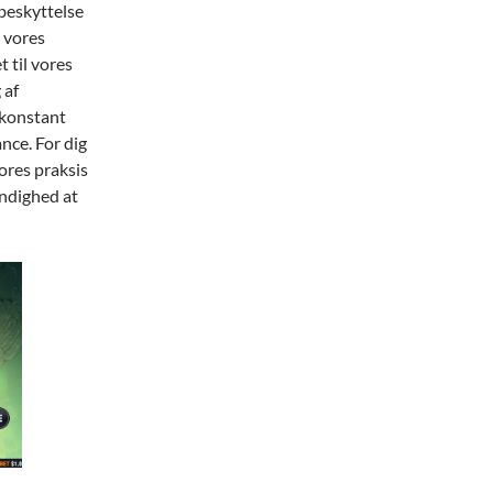
rbeskyttelse
 vores
t til vores
 af
 konstant
ance. For dig
vores praksis
yndighed at