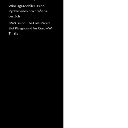
WinGaga Mobile Casino:
Rychlé výhry pro hráče na
cestách
GW Casino: The Fast‑Paced
Slot Playground for Quick‑Win
Thrills