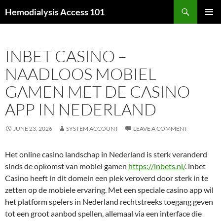
Skip
Search
Hemodialysis Access 101
to
PRIMAR
content
MENU
INBET CASINO –
NAADLOOS MOBIEL
GAMEN MET DE CASINO
APP IN NEDERLAND
JUNE 23, 2026
SYSTEM ACCOUNT
LEAVE A COMMENT
Het online casino landschap in Nederland is sterk veranderd
sinds de opkomst van mobiel gamen
https://inbets.nl/
. inbet
Casino heeft in dit domein een plek veroverd door sterk in te
zetten op de mobiele ervaring. Met een speciale casino app wil
het platform spelers in Nederland rechtstreeks toegang geven
tot een groot aanbod spellen, allemaal via een interface die