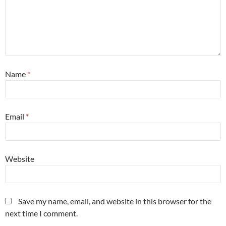
Name
*
Email
*
Website
Save my name, email, and website in this browser for the
next time I comment.