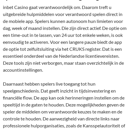
inbet Casino gaat verantwoordelijk om. Daarom treft u
uitgebreide hulpmiddelen voor verantwoord spelen direct in
de mobiele app. Spelers kunnen autonoom hun limieten voor
dag, week of maand instellen. Die zijn direct actief. De optie om
een time-out in te lassen, van 24 uur tot enkele weken, is ook
eenvoudig te activeren. Voor een langere pauze biedt de app
de optie tot zelfuitsluiting via het CRUKS register. Dat is een
essentieel onderdeel van de Nederlandse licentievereisten.
Deze tools zijn niet verborgen, maar staan overzichtelijk in de
accountinstellingen.
Daarnaast hebben spelers live toegang tot hun
speelgeschiedenis. Dat geeft inzicht in tijdsinvestering en
financiële flow. De app kan ook herinneringen instellen om de
speeltijd in de gaten te houden. Deze mogelijkheden geven de
speler de middelen om verantwoorde keuzes te maken en de
controle te houden. De aanwezigheid van directe links naar
professionele hulporganisaties, zoals de Kansspelautoriteit of