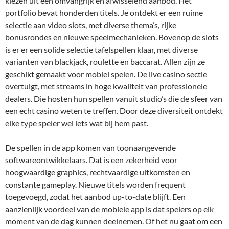
kiezen uit een omvangrijk en afwisselend aanbod. Het
portfolio bevat honderden titels. Je ontdekt er een ruime
selectie aan video slots, met diverse thema’s, rijke
bonusrondes en nieuwe speelmechanieken. Bovenop de slots
is er er een solide selectie tafelspellen klaar, met diverse
varianten van blackjack, roulette en baccarat. Allen zijn ze
geschikt gemaakt voor mobiel spelen. De live casino sectie
overtuigt, met streams in hoge kwaliteit van professionele
dealers. Die hosten hun spellen vanuit studio’s die de sfeer van
een echt casino weten te treffen. Door deze diversiteit ontdekt
elke type speler wel iets wat bij hem past.
De spellen in de app komen van toonaangevende
softwareontwikkelaars. Dat is een zekerheid voor
hoogwaardige graphics, rechtvaardige uitkomsten en
constante gameplay. Nieuwe titels worden frequent
toegevoegd, zodat het aanbod up-to-date blijft. Een
aanzienlijk voordeel van de mobiele app is dat spelers op elk
moment van de dag kunnen deelnemen. Of het nu gaat om een