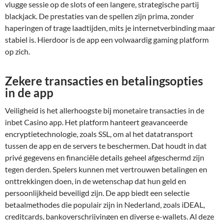
vlugge sessie op de slots of een langere, strategische partij
blackjack. De prestaties van de spellen zijn prima, zonder
haperingen of trage laadtijden, mits je internetverbinding maar
stabiel is. Hierdoor is de app een volwaardig gaming platform
op zich.
Zekere transacties en betalingsopties
in de app
Veiligheid is het allerhoogste bij monetaire transacties in de
inbet Casino app. Het platform hanteert geavanceerde
encryptietechnologie, zoals SSL, om al het datatransport
tussen de app en de servers te beschermen. Dat houdt in dat
privé gegevens en financiële details geheel afgeschermd zijn
tegen derden. Spelers kunnen met vertrouwen betalingen en
onttrekkingen doen, in de wetenschap dat hun geld en
persoonlijkheid beveiligd zijn. De app biedt een selectie
betaalmethodes die populair zijn in Nederland, zoals iDEAL,
creditcards, bankoverschrijvingen en diverse e-wallets. Al deze