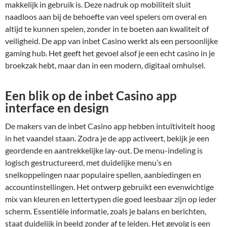
makkelijk in gebruik is. Deze nadruk op mobiliteit sluit
naadloos aan bij de behoefte van veel spelers om overal en
altijd te kunnen spelen, zonder in te boeten aan kwaliteit of
veiligheid. De app van inbet Casino werkt als een persoonlijke
gaming hub. Het geeft het gevoel alsof je een echt casino in je
broekzak hebt, maar dan in een modern, digitaal omhulsel.
Een blik op de inbet Casino app
interface en design
De makers van de inbet Casino app hebben intuïtiviteit hoog
in het vaandel staan. Zodra je de app activeert, bekijk je een
geordende en aantrekkelijke lay-out. De menu-indeling is
logisch gestructureerd, met duidelijke menu’s en
snelkoppelingen naar populaire spellen, aanbiedingen en
accountinstellingen. Het ontwerp gebruikt een evenwichtige
mix van kleuren en lettertypen die goed leesbaar zijn op ieder
scherm. Essentiële informatie, zoals je balans en berichten,
staat duidelijk in beeld zonder af te leiden. Het gevolg is een