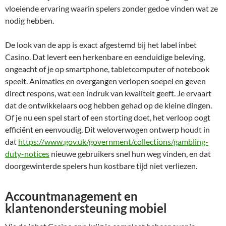
vloeiende ervaring waarin spelers zonder gedoe vinden wat ze
nodig hebben.
De look van de app is exact afgestemd bij het label inbet
Casino. Dat levert een herkenbare en eenduidige beleving,
ongeacht of je op smartphone, tabletcomputer of notebook
speelt. Animaties en overgangen verlopen soepel en geven
direct respons, wat een indruk van kwaliteit geeft. Je ervaart
dat de ontwikkelaars oog hebben gehad op de kleine dingen.
Of je nu een spel start of een storting doet, het verloop oogt
efficiënt en eenvoudig. Dit weloverwogen ontwerp houdt in
dat
https://www.gov.uk/government/collections/gambling-
duty-notices
nieuwe gebruikers snel hun weg vinden, en dat
doorgewinterde spelers hun kostbare tijd niet verliezen.
Accountmanagement en
klantenondersteuning mobiel