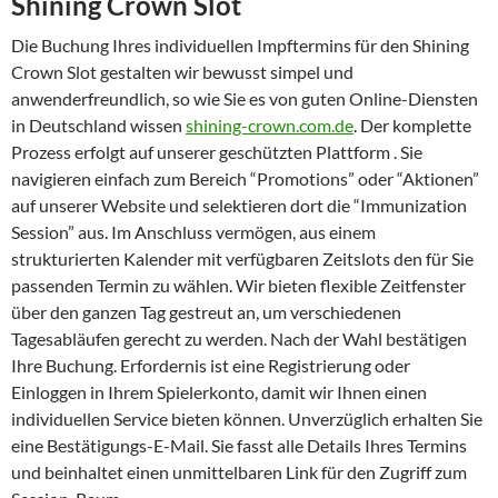
Shining Crown Slot
Die Buchung Ihres individuellen Impftermins für den Shining
Crown Slot gestalten wir bewusst simpel und
anwenderfreundlich, so wie Sie es von guten Online-Diensten
in Deutschland wissen
shining-crown.com.de
. Der komplette
Prozess erfolgt auf unserer geschützten Plattform . Sie
navigieren einfach zum Bereich “Promotions” oder “Aktionen”
auf unserer Website und selektieren dort die “Immunization
Session” aus. Im Anschluss vermögen, aus einem
strukturierten Kalender mit verfügbaren Zeitslots den für Sie
passenden Termin zu wählen. Wir bieten flexible Zeitfenster
über den ganzen Tag gestreut an, um verschiedenen
Tagesabläufen gerecht zu werden. Nach der Wahl bestätigen
Ihre Buchung. Erfordernis ist eine Registrierung oder
Einloggen in Ihrem Spielerkonto, damit wir Ihnen einen
individuellen Service bieten können. Unverzüglich erhalten Sie
eine Bestätigungs-E-Mail. Sie fasst alle Details Ihres Termins
und beinhaltet einen unmittelbaren Link für den Zugriff zum