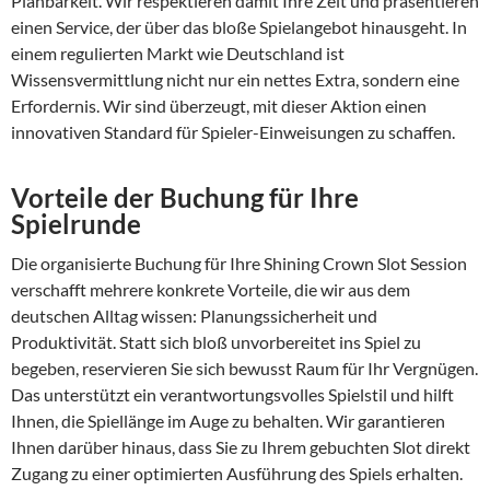
Planbarkeit. Wir respektieren damit Ihre Zeit und präsentieren
einen Service, der über das bloße Spielangebot hinausgeht. In
einem regulierten Markt wie Deutschland ist
Wissensvermittlung nicht nur ein nettes Extra, sondern eine
Erfordernis. Wir sind überzeugt, mit dieser Aktion einen
innovativen Standard für Spieler-Einweisungen zu schaffen.
Vorteile der Buchung für Ihre
Spielrunde
Die organisierte Buchung für Ihre Shining Crown Slot Session
verschafft mehrere konkrete Vorteile, die wir aus dem
deutschen Alltag wissen: Planungssicherheit und
Produktivität. Statt sich bloß unvorbereitet ins Spiel zu
begeben, reservieren Sie sich bewusst Raum für Ihr Vergnügen.
Das unterstützt ein verantwortungsvolles Spielstil und hilft
Ihnen, die Spiellänge im Auge zu behalten. Wir garantieren
Ihnen darüber hinaus, dass Sie zu Ihrem gebuchten Slot direkt
Zugang zu einer optimierten Ausführung des Spiels erhalten.