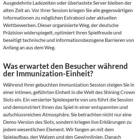
Ausgedehnte Ladezeiten oder überlastete Server bleiben der
alten Zeit an. Vor Ihrer Session kriegen Sie alle gegenwärtigen
Informationen zu möglichen Extraboni oder aktuellen
Wettbewerben. Dieser organisierte Weg, der deutsche
Präzision widerspiegelt, optimiert Ihren Spielfreude und
beseitigt technische und informationsbezogene Barrieren von
Anfang an aus dem Weg.
Was erwartet den Besucher während
der Immunization-Einheit?
Während Ihrer gebuchten Immunization Session steigen Sie in
einer intimen, geführten Einheit in die Welt des Shining Crown
Slots ein. Ein versierter Spielexperte von uns führt die Session
und demonstriert Ihnen das Spiel in einer entspannten und
aufschlussreichen Atmosphäre. Sie betrachten nicht nur eine
Demo-Version des Slots, sondern kriegen live Erklärungen zu
jedem wesentlichen Element. Wir fangen an mit dem
Spielaufbau, den Walzen und den Gewinnlinien. Danach