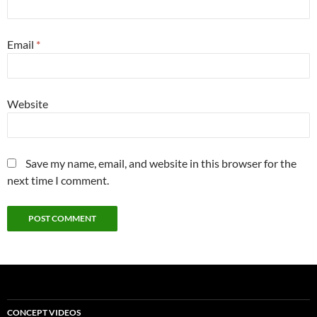
Email
*
Website
Save my name, email, and website in this browser for the
next time I comment.
CONCEPT VIDEOS