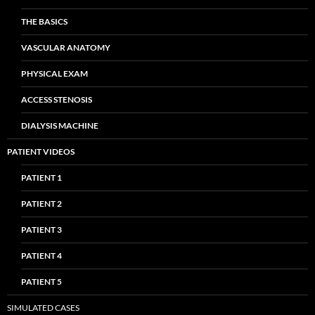
THE BASICS
VASCULAR ANATOMY
PHYSICAL EXAM
ACCESS STENOSIS
DIALYSIS MACHINE
PATIENT VIDEOS
PATIENT 1
PATIENT 2
PATIENT 3
PATIENT 4
PATIENT 5
SIMULATED CASES