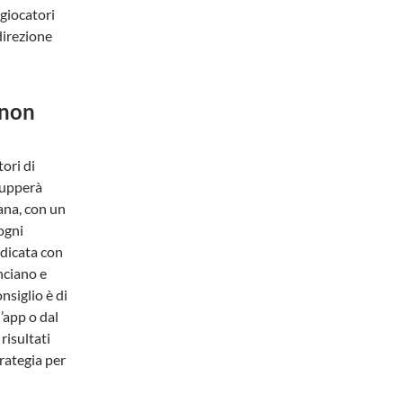
 giocatori
direzione
 non
ori di
ilupperà
mana, con un
 ogni
dicata con
nciano e
onsiglio è di
l’app o dal
risultati
rategia per