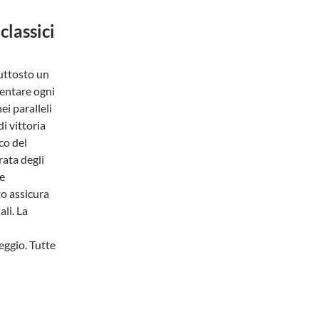
classici
iuttosto un
tentare ogni
ei paralleli
i vittoria
ico del
rata degli
le
to assicura
li. La
eggio. Tutte