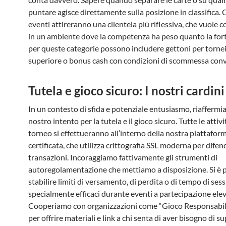
puntare agisce direttamente sulla posizione in classifica. 
eventi attireranno una clientela più riflessiva, che vuole 
in un ambiente dove la competenza ha peso quanto la fort
per queste categorie possono includere gettoni per tornei 
superiore o bonus cash con condizioni di scommessa conv
Tutela e gioco sicuro: I nostri cardini
In un contesto di sfida e potenziale entusiasmo, riaffermi
nostro intento per la tutela e il gioco sicuro. Tutte le attivi
torneo si effettueranno all’interno della nostra piattafor
certificata, che utilizza crittografia SSL moderna per difen
transazioni. Incoraggiamo fattivamente gli strumenti di
autoregolamentazione che mettiamo a disposizione. Si è p
stabilire limiti di versamento, di perdita o di tempo di ses
specialmente efficaci durante eventi a partecipazione elev
Cooperiamo con organizzazioni come “Gioco Responsabil
per offrire materiali e link a chi senta di aver bisogno di s