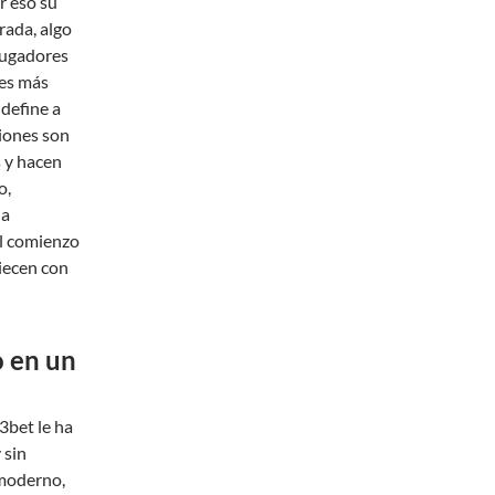
r eso su
rada, algo
jugadores
les más
 define a
ciones son
s y hacen
o,
na
el comienzo
iecen con
o en un
3bet le ha
 sin
y moderno,