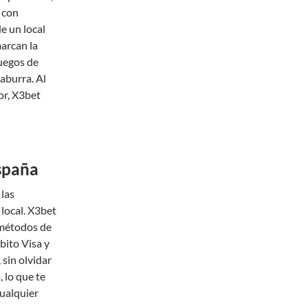
, con
e un local
marcan la
juegos de
aburra. Al
or, X3bet
spaña
 las
 local. X3bet
 métodos de
bito Visa y
 sin olvidar
 lo que te
cualquier