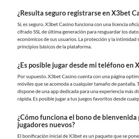
¿Resulta seguro registrarse en X3bet C
Sí, es seguro. X3bet Casino funciona con una licencia ofici
cifrado SSL de última generación para resguardar los dato
económicos de sus usuarios. La protección y la intimidad 
principios básicos de la plataforma.
¿Es posible jugar desde mi teléfono en 
Por supuesto. X3bet Casino cuenta con una página optim
móviles que se acomoda a cualquier tamaño de pantalla.
dispone de una app dedicada para una experiencia más di
rápida. Es posible jugar a tus juegos favoritos desde cualqu
¿Cómo funciona el bono de bienvenida 
jugadores nuevos?
El bonificación inicial de X3bet es un paquete que se pon