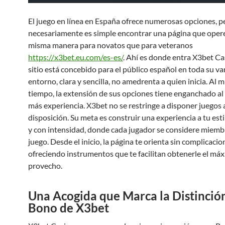
El juego en línea en España ofrece numerosas opciones, p
necesariamente es simple encontrar una página que opere
misma manera para novatos que para veteranos
https://x3bet.eu.com/es-es/
. Ahí es donde entra X3bet Ca
sitio está concebido para el público español en toda su va
entorno, clara y sencilla, no amedrenta a quien inicia. Al 
tiempo, la extensión de sus opciones tiene enganchado al
más experiencia. X3bet no se restringe a disponer juegos 
disposición. Su meta es construir una experiencia a tu esti
y con intensidad, donde cada jugador se considere miembr
juego. Desde el inicio, la página te orienta sin complicacio
ofreciendo instrumentos que te facilitan obtenerle el má
provecho.
Una Acogida que Marca la Distinción
Bono de X3bet