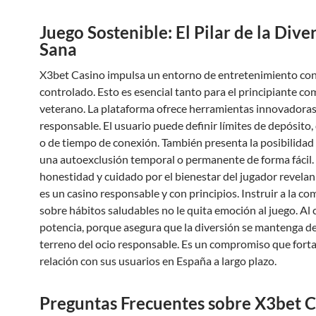
Juego Sostenible: El Pilar de la Dive
Sana
X3bet Casino impulsa un entorno de entretenimiento con
controlado. Esto es esencial tanto para el principiante co
veterano. La plataforma ofrece herramientas innovadoras
responsable. El usuario puede definir límites de depósito,
o de tiempo de conexión. También presenta la posibilidad 
una autoexclusión temporal o permanente de forma fácil.
honestidad y cuidado por el bienestar del jugador revela
es un casino responsable y con principios. Instruir a la c
sobre hábitos saludables no le quita emoción al juego. Al c
potencia, porque asegura que la diversión se mantenga de
terreno del ocio responsable. Es un compromiso que forta
relación con sus usuarios en España a largo plazo.
Preguntas Frecuentes sobre X3bet 