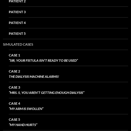
PATIENT 2
PATIENT 3
PATIENT 4
PATIENT 5
SIMULATED CASES
CASE 1
“SIR, YOUR FISTULA ISN’T READY TO BE USED”
CASE 2
THE DIALYSIS MACHINE ALARMS!
CASE 3
“MRS. S, YOU AREN’T GETTING ENOUGH DIALYSIS”
CASE 4
“MY ARM IS SWOLLEN”
CASE 5
“MY HAND HURTS”