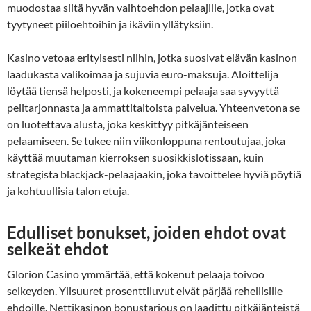
muodostaa siitä hyvän vaihtoehdon pelaajille, jotka ovat
tyytyneet piiloehtoihin ja ikäviin yllätyksiin.
Kasino vetoaa erityisesti niihin, jotka suosivat elävän kasinon
laadukasta valikoimaa ja sujuvia euro-maksuja. Aloittelija
löytää tiensä helposti, ja kokeneempi pelaaja saa syvyyttä
pelitarjonnasta ja ammattitaitoista palvelua. Yhteenvetona se
on luotettava alusta, joka keskittyy pitkäjänteiseen
pelaamiseen. Se tukee niin viikonloppuna rentoutujaa, joka
käyttää muutaman kierroksen suosikkislotissaan, kuin
strategista blackjack-pelaajaakin, joka tavoittelee hyviä pöytiä
ja kohtuullisia talon etuja.
Edulliset bonukset, joiden ehdot ovat
selkeät ehdot
Glorion Casino ymmärtää, että kokenut pelaaja toivoo
selkeyden. Ylisuuret prosenttiluvut eivät pärjää rehellisille
ehdoille. Nettikasinon bonustarjous on laadittu pitkäjänteistä