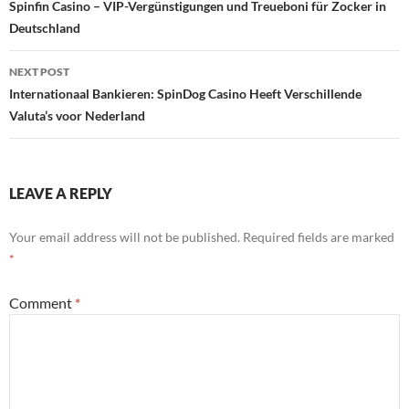
navigation
Spinfin Casino – VIP-Vergünstigungen und Treueboni für Zocker in
Deutschland
NEXT POST
Internationaal Bankieren: SpinDog Casino Heeft Verschillende
Valuta’s voor Nederland
LEAVE A REPLY
Your email address will not be published.
Required fields are marked
*
Comment
*