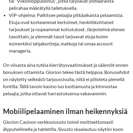
tai “Viikonloppubonus”, jotka tarjoavat ylimääräistä
pelirahaa määrätyllä talletuksella.
VIP-ohjelma: Palkitsee pelaajia pitkäaikaista pelaamista.
Etuja ovat korkeammat kertoimet, henkilökohtaiset
tarjoukset ja nopeammat kotiutukset. Järjestelmä etenee
tasoittain, ja ylemmät tasot tarjoavat etuja kuten
esimerkiksi lahjakortteja, matkoja tai omaa account
manageria.
On viisasta aina tutkia kierrätysvaatimukset ja säännöt ennen
bonuksen ottamista. Glorion tekee tästä helppoa. Bonusehdot
on näytetty selkeästi tarjoussivulla, niitä ei piiloteta pienellä
fontilla. Tällä tavoin kasino luo luottamusta ja kiinnostaa
pelaajia, jotka ottavat harrastuksensa vakavammin.
Mobiilipelaaminen ilman heikennyksiä
Glorion Casinon verkkosivusto toimii moitteettomasti
älypuhelimella ja tabletilla. Sivusto skaalautuu näytön koon