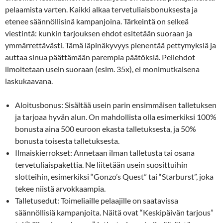
pelaamista varten. Kaikki alkaa tervetuliaisbonuksesta ja
etenee säännöllisinä kampanjoina. Tärkeintä on selkeä
viestintä: kunkin tarjouksen ehdot esitetään suoraan ja
ymmärrettävästi. Tämä läpinäkyvyys pienentää pettymyksiä ja
auttaa sinua päättämään parempia päätöksiä. Peliehdot
ilmoitetaan usein suoraan (esim. 35x), ei monimutkaisena
laskukaavana.
Aloitusbonus: Sisältää usein parin ensimmäisen talletuksen
ja tarjoaa hyvän alun. On mahdollista olla esimerkiksi 100%
bonusta aina 500 euroon ekasta talletuksesta, ja 50%
bonusta toisesta talletuksesta.
Ilmaiskierrokset: Annetaan ilman talletusta tai osana
tervetuliaispakettia. Ne liitetään usein suosittuihin
slotteihin, esimerkiksi “Gonzo’s Quest” tai “Starburst”, joka
tekee niistä arvokkaampia.
Talletusedut: Toimeliaille pelaajille on saatavissa
säännöllisiä kampanjoita. Näitä ovat “Keskipäivän tarjous”