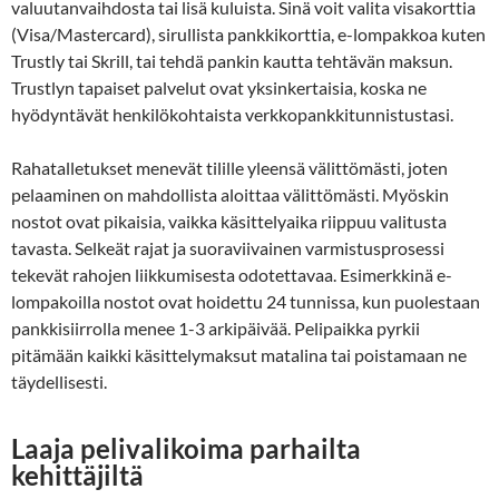
valuutanvaihdosta tai lisä kuluista. Sinä voit valita visakorttia
(Visa/Mastercard), sirullista pankkikorttia, e-lompakkoa kuten
Trustly tai Skrill, tai tehdä pankin kautta tehtävän maksun.
Trustlyn tapaiset palvelut ovat yksinkertaisia, koska ne
hyödyntävät henkilökohtaista verkkopankkitunnistustasi.
Rahatalletukset menevät tilille yleensä välittömästi, joten
pelaaminen on mahdollista aloittaa välittömästi. Myöskin
nostot ovat pikaisia, vaikka käsittelyaika riippuu valitusta
tavasta. Selkeät rajat ja suoraviivainen varmistusprosessi
tekevät rahojen liikkumisesta odotettavaa. Esimerkkinä e-
lompakoilla nostot ovat hoidettu 24 tunnissa, kun puolestaan
pankkisiirrolla menee 1-3 arkipäivää. Pelipaikka pyrkii
pitämään kaikki käsittelymaksut matalina tai poistamaan ne
täydellisesti.
Laaja pelivalikoima parhailta
kehittäjiltä