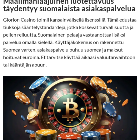
Maailmanlaajuinen luotettavuus
täydentyy suomalaista asiakaspalvelua
Glorion Casino toimii kansainvälisellä lisenssillä. Tämä edustaa
tiukkoja sääntelystandardeja, jotka koskevat turvallisuutta ja
pelien reiluutta. Suomalainen pelaaja vastaanottaa lisäksi
palvelua omalla kielellä. Käyttäjäkokemus on rakennettu
Suomea varten, asiakaspalvelu puhuu suomea ja maksut
hoituvat euroina. Et tarvitse käyttää aikaasi valuutanvaihtoon
tai kääntäjän apuun.