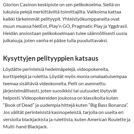
Glorion Casinon keskipiste on sen pelikokoelma. Siellä on
lukuisia pelejä merkittäviltä toimittajilta. Valikoima kattaa
kaikki tärkeimmät pelityypit. Yhteistyökumppaneita ovat
muun muassa NetEnt, Play’n GO, Pragmatic Play ja Yggdrasil.
Heidän ansiostaan pelikokoelmaan tulee säännöllisesti uusia
julkaisuja, joten vanha ei pääse tulla puuduttavaksi.
Kysyttyjen pelityyppien katsaus
Löydätte perinteisiä hedelmäpelejä, videopokereita,
korttipelejä ja rulettia. Löydät myös monia omalaatuisempaa
teemaa sisältäviä videokoneita. Pelit on asennettu
järjestelmällisesti, joten suosikkisi tai uutuudet löytyvät
helposti. Videopokereiden joukossa on klassikoita kuten
“Book of Dead” ja uudempia hittejä kuten “Big Bass Bonanza”.
Jos välität perinteisistä kasinopeleistä, tarjolla on useita eri
versioita blackjackista ja rulettista, kuten American Roulette ja
Multi-hand Blackjack.