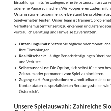
Einzahlungslimits festzulegen, eine Selbstausschluss zu v
oder eine Pause zu machen. Wir kooperieren zudem mit 
Organisationen zusammen, die Beistand bei problemati
Spielverhalten leisten. Unser Team ist trainiert, problema
Verhaltensmuster frühzeitig zu erkennen und gefährdeten
vertraulich Beratung und Hinweise zu vermitteln.
Einzahlungslimits:
Setzen Sie tägliche oder monatliche 
Ihre Einzahlungen.
Realitätscheck:
Häufige Benachrichtigungen über Ihre 
und Verluste.
Selbstausschluss:
Die Option, sich selbst für einen b
Zeitraum oder permanent vom Spiel zu blockieren.
Zugang zu Hilfsorganisationen:
Unmittelbare Links u
Kontaktdaten zu spezialisierten Beratungsstellen wie “
Österreich”.
Unsere Spielauswahl: Zahlreiche Slo