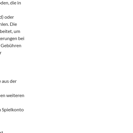
den, die in
d) oder
hlen. Die
beitet, um
gerungen bei
ne Gebühren
r
 aus der
den weiteren
m Spielkonto