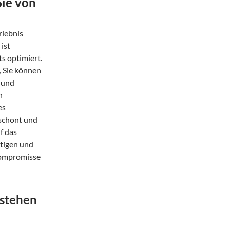
Sie von
rlebnis
ist
s optimiert.
, Sie können
 und
n
es
 schont und
f das
ätigen und
Kompromisse
 stehen