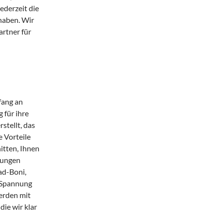
jederzeit die
haben. Wir
artner für
fang an
 für ihre
stellt, das
 Vorteile
itten, Ihnen
hlungen
ad-Boni,
e Spannung
erden mit
ie wir klar