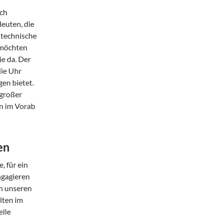
ich
euten, die
 technische
 möchten
ie da. Der
die Uhr
gen bietet.
 großer
en im Vorab
en
, für ein
ngagieren
en unseren
lten im
elle