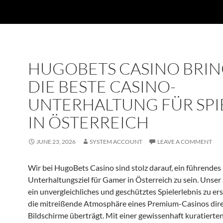
HUGOBETS CASINO BRI
DIE BESTE CASINO-
UNTERHALTUNG FÜR SPI
IN ÖSTERREICH
JUNE 23, 2026
SYSTEM ACCOUNT
LEAVE A COMMENT
Wir bei HugoBets Casino sind stolz darauf, ein führendes
Unterhaltungsziel für Gamer in Österreich zu sein. Unser Zi
ein unvergleichliches und geschütztes Spielerlebnis zu ers
die mitreißende Atmosphäre eines Premium-Casinos direk
Bildschirme überträgt. Mit einer gewissenhaft kuratiert