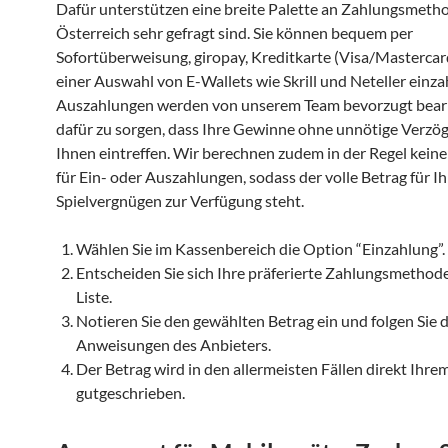
Dafür unterstützen eine breite Palette an Zahlungsmetho
Österreich sehr gefragt sind. Sie können bequem per
Sofortüberweisung, giropay, Kreditkarte (Visa/Mastercar
einer Auswahl von E-Wallets wie Skrill und Neteller einza
Auszahlungen werden von unserem Team bevorzugt bear
dafür zu sorgen, dass Ihre Gewinne ohne unnötige Verzö
Ihnen eintreffen. Wir berechnen zudem in der Regel kei
für Ein- oder Auszahlungen, sodass der volle Betrag für Ih
Spielvergnügen zur Verfügung steht.
Wählen Sie im Kassenbereich die Option “Einzahlung”.
Entscheiden Sie sich Ihre präferierte Zahlungsmethode
Liste.
Notieren Sie den gewählten Betrag ein und folgen Sie 
Anweisungen des Anbieters.
Der Betrag wird in den allermeisten Fällen direkt Ihre
gutgeschrieben.