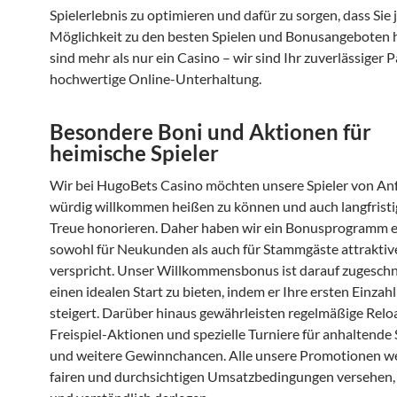
Spielerlebnis zu optimieren und dafür zu sorgen, dass Sie 
Möglichkeit zu den besten Spielen und Bonusangeboten 
sind mehr als nur ein Casino – wir sind Ihr zuverlässiger P
hochwertige Online-Unterhaltung.
Besondere Boni und Aktionen für
heimische Spieler
Wir bei HugoBets Casino möchten unsere Spieler von An
würdig willkommen heißen zu können und auch langfristig
Treue honorieren. Daher haben wir ein Bonusprogramm er
sowohl für Neukunden als auch für Stammgäste attraktive
verspricht. Unser Willkommensbonus ist darauf zugeschn
einen idealen Start zu bieten, indem er Ihre ersten Einza
steigert. Darüber hinaus gewährleisten regelmäßige Relo
Freispiel-Aktionen und spezielle Turniere für anhaltend
und weitere Gewinnchancen. Alle unsere Promotionen w
fairen und durchsichtigen Umsatzbedingungen versehen, d