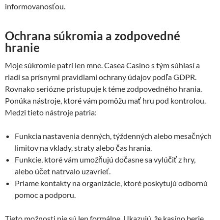
informovanosťou.
Ochrana súkromia a zodpovedné
hranie
Moje súkromie patrí len mne. Casea Casino s tým súhlasí a
riadi sa prísnymi pravidlami ochrany údajov podľa GDPR.
Rovnako seriózne pristupuje k téme zodpovedného hrania.
Ponúka nástroje, ktoré vám pomôžu mať hru pod kontrolou.
Medzi tieto nástroje patria:
Funkcia nastavenia denných, týždenných alebo mesačných
limitov na vklady, straty alebo čas hrania.
Funkcie, ktoré vám umožňujú dočasne sa vylúčiť z hry,
alebo účet natrvalo uzavrieť.
Priame kontakty na organizácie, ktoré poskytujú odbornú
pomoc a podporu.
Tieto možnosti nie sú len formálne. Ukazujú, že kasíno berie