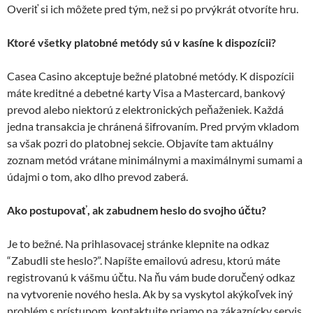
Overiť si ich môžete pred tým, než si po prvýkrát otvoríte hru.
Ktoré všetky platobné metódy sú v kasíne k dispozícii?
Casea Casino akceptuje bežné platobné metódy. K dispozícii
máte kreditné a debetné karty Visa a Mastercard, bankový
prevod alebo niektorú z elektronických peňaženiek. Každá
jedna transakcia je chránená šifrovaním. Pred prvým vkladom
sa však pozri do platobnej sekcie. Objavíte tam aktuálny
zoznam metód vrátane minimálnymi a maximálnymi sumami a
údajmi o tom, ako dlho prevod zaberá.
Ako postupovať, ak zabudnem heslo do svojho účtu?
Je to bežné. Na prihlasovacej stránke klepnite na odkaz
“Zabudli ste heslo?”. Napíšte emailovú adresu, ktorú máte
registrovanú k vášmu účtu. Na ňu vám bude doručený odkaz
na vytvorenie nového hesla. Ak by sa vyskytol akýkoľvek iný
problém s prístupom, kontaktujte priamo na zákaznícky servis