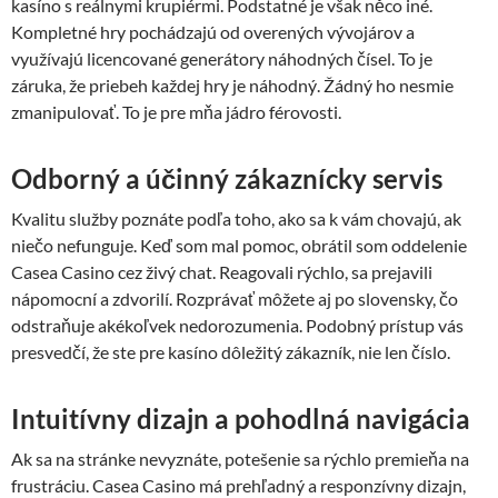
kasíno s reálnymi krupiérmi. Podstatné je však něco iné.
Kompletné hry pochádzajú od overených vývojárov a
využívajú licencované generátory náhodných čísel. To je
záruka, že priebeh každej hry je náhodný. Žádný ho nesmie
zmanipulovať. To je pre mňa jádro férovosti.
Odborný a účinný zákaznícky servis
Kvalitu služby poznáte podľa toho, ako sa k vám chovajú, ak
niečo nefunguje. Keď som mal pomoc, obrátil som oddelenie
Casea Casino cez živý chat. Reagovali rýchlo, sa prejavili
nápomocní a zdvorilí. Rozprávať môžete aj po slovensky, čo
odstraňuje akékoľvek nedorozumenia. Podobný prístup vás
presvedčí, že ste pre kasíno dôležitý zákazník, nie len číslo.
Intuitívny dizajn a pohodlná navigácia
Ak sa na stránke nevyznáte, potešenie sa rýchlo premieňa na
frustráciu. Casea Casino má prehľadný a responzívny dizajn,