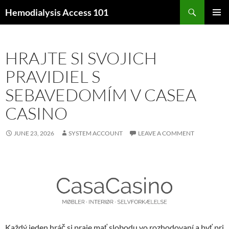
Skip
Search
Hemodialysis Access 101
to
PRIMAR
content
MENU
HRAJTE SI SVOJICH
PRAVIDIEL S
SEBAVEDOMÍM V CASEA
CASINO
JUNE 23, 2026
SYSTEM ACCOUNT
LEAVE A COMMENT
Každý jeden hráč si praje mať slobodu vo rozhodovaní a byť pri