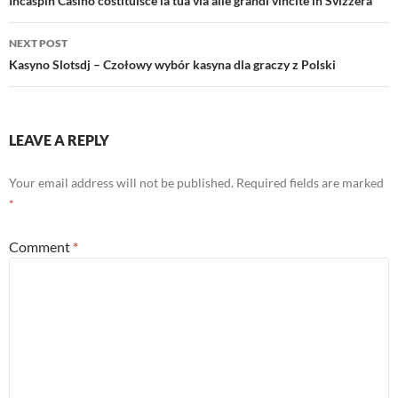
navigation
Incaspin Casino costituisce la tua via alle grandi vincite in Svizzera
NEXT POST
Kasyno Slotsdj – Czołowy wybór kasyna dla graczy z Polski
LEAVE A REPLY
Your email address will not be published.
Required fields are marked
*
Comment
*