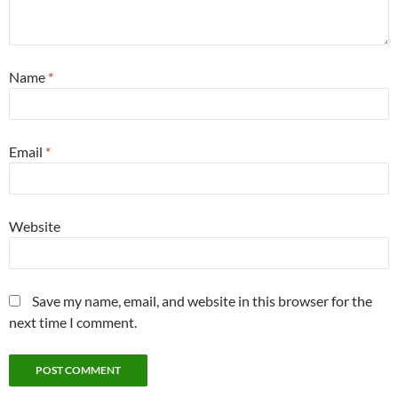
Name
*
Email
*
Website
Save my name, email, and website in this browser for the
next time I comment.