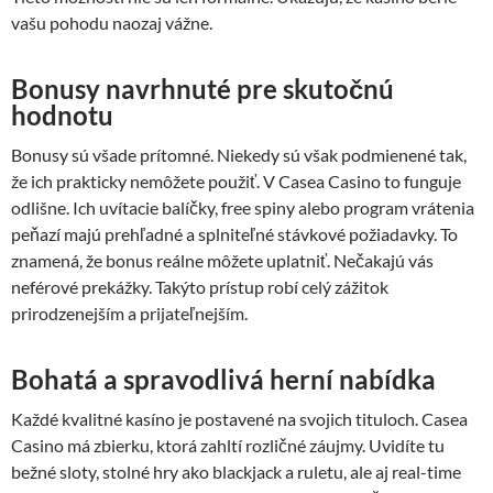
vašu pohodu naozaj vážne.
Bonusy navrhnuté pre skutočnú
hodnotu
Bonusy sú všade prítomné. Niekedy sú však podmienené tak,
že ich prakticky nemôžete použiť. V Casea Casino to funguje
odlišne. Ich uvítacie balíčky, free spiny alebo program vrátenia
peňazí majú prehľadné a splniteľné stávkové požiadavky. To
znamená, že bonus reálne môžete uplatniť. Nečakajú vás
neférové prekážky. Takýto prístup robí celý zážitok
prirodzenejším a prijateľnejším.
Bohatá a spravodlivá herní nabídka
Každé kvalitné kasíno je postavené na svojich tituloch. Casea
Casino má zbierku, ktorá zahltí rozličné záujmy. Uvidíte tu
bežné sloty, stolné hry ako blackjack a ruletu, ale aj real-time