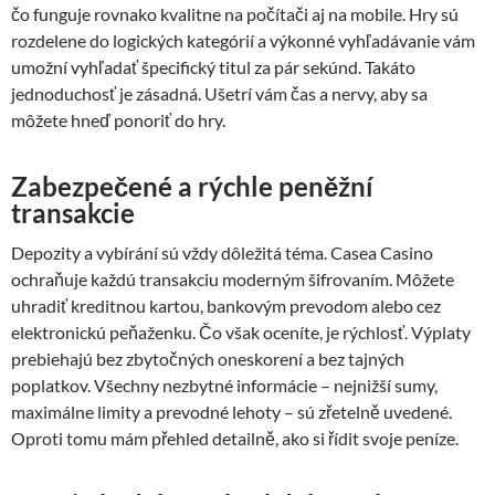
čo funguje rovnako kvalitne na počítači aj na mobile. Hry sú
rozdelene do logických kategórií a výkonné vyhľadávanie vám
umožní vyhľadať špecifický titul za pár sekúnd. Takáto
jednoduchosť je zásadná. Ušetrí vám čas a nervy, aby sa
môžete hneď ponoriť do hry.
Zabezpečené a rýchle peněžní
transakcie
Depozity a vybírání sú vždy dôležitá téma. Casea Casino
ochraňuje každú transakciu moderným šifrovaním. Môžete
uhradiť kreditnou kartou, bankovým prevodom alebo cez
elektronickú peňaženku. Čo však oceníte, je rýchlosť. Výplaty
prebiehajú bez zbytočných oneskorení a bez tajných
poplatkov. Všechny nezbytné informácie – nejnižší sumy,
maximálne limity a prevodné lehoty – sú zřetelně uvedené.
Oproti tomu mám přehled detailně, ako si řídit svoje peníze.