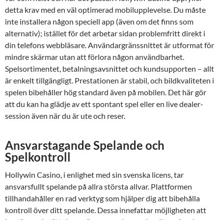
detta krav med en väl optimerad mobilupplevelse. Du måste
inte installera någon speciell app (även om det finns som
alternativ); istället för det arbetar sidan problemfritt direkt i
din telefons webbläsare. Användargränssnittet är utformat för
mindre skärmar utan att förlora någon användbarhet.
Spelsortimentet, betalningsavsnittet och kundsupporten – allt
är enkelt tillgängligt. Prestationen är stabil, och bildkvaliteten i
spelen bibehåller hög standard även på mobilen. Det här gör
att du kan ha glädje av ett spontant spel eller en live dealer-
session även när du är ute och reser.
Ansvarstagande Spelande och
Spelkontroll
Hollywin Casino, i enlighet med sin svenska licens, tar
ansvarsfullt spelande på allra största allvar. Plattformen
tillhandahåller en rad verktyg som hjälper dig att bibehålla
kontroll över ditt spelande. Dessa innefattar möjligheten att