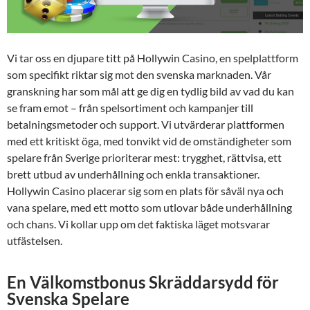
Vi tar oss en djupare titt på Hollywin Casino, en spelplattform
som specifikt riktar sig mot den svenska marknaden. Vår
granskning har som mål att ge dig en tydlig bild av vad du kan
se fram emot – från spelsortiment och kampanjer till
betalningsmetoder och support. Vi utvärderar plattformen
med ett kritiskt öga, med tonvikt vid de omständigheter som
spelare från Sverige prioriterar mest: trygghet, rättvisa, ett
brett utbud av underhållning och enkla transaktioner.
Hollywin Casino placerar sig som en plats för såväl nya och
vana spelare, med ett motto som utlovar både underhållning
och chans. Vi kollar upp om det faktiska läget motsvarar
utfästelsen.
En Välkomstbonus Skräddarsydd för
Svenska Spelare