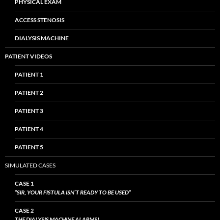
PHYSICAL EXAM
ACCESS STENOSIS
DIALYSIS MACHINE
PATIENT VIDEOS
PATIENT 1
PATIENT 2
PATIENT 3
PATIENT 4
PATIENT 5
SIMULATED CASES
CASE 1
“SIR, YOUR FISTULA ISN’T READY TO BE USED”
CASE 2
THE DIALYSIS MACHINE ALARMS!