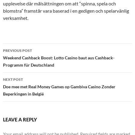
upplevelse där målsättningen om att “spinna, spela och
blomstra” framstår vara baserad i en gedigen och spelarvänlig
verksamhet.
Post
PREVIOUS POST
navigation
Weekend Cashback Boost: Lotto Casino baut aus Cashback-
Programm für Deutschland
NEXT POST
Doe mee met Real Money Games op Gambiva Casino Zonder
Beperkingen in België
LEAVE A REPLY
Your email address will not be published.
Required fields are marked