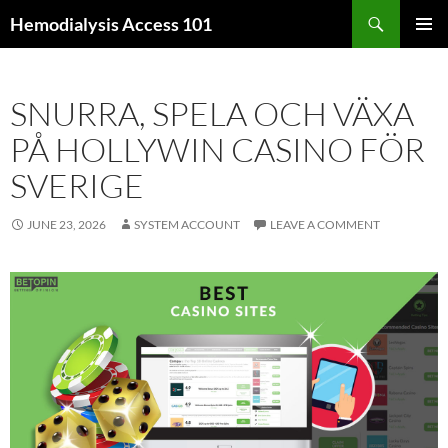
Skip
Search
Hemodialysis Access 101
to
PRIMAR
content
MENU
SNURRA, SPELA OCH VÄXA
PÅ HOLLYWIN CASINO FÖR
SVERIGE
JUNE 23, 2026
SYSTEM ACCOUNT
LEAVE A COMMENT