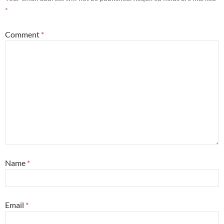
*
Comment
*
Name
*
Email
*