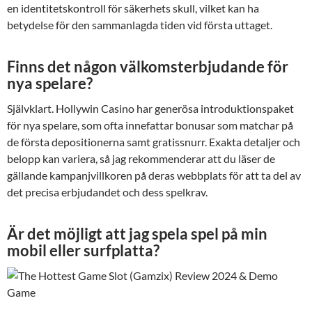
en identitetskontroll för säkerhets skull, vilket kan ha
betydelse för den sammanlagda tiden vid första uttaget.
Finns det någon välkomsterbjudande för
nya spelare?
Självklart. Hollywin Casino har generösa introduktionspaket
för nya spelare, som ofta innefattar bonusar som matchar på
de första depositionerna samt gratissnurr. Exakta detaljer och
belopp kan variera, så jag rekommenderar att du läser de
gällande kampanjvillkoren på deras webbplats för att ta del av
det precisa erbjudandet och dess spelkrav.
Är det möjligt att jag spela spel på min
mobil eller surfplatta?