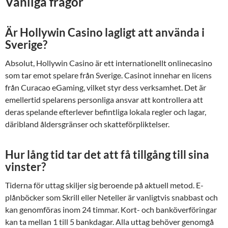
Vanliga frågor
Är Hollywin Casino lagligt att använda i
Sverige?
Absolut, Hollywin Casino är ett internationellt onlinecasino
som tar emot spelare från Sverige. Casinot innehar en licens
från Curacao eGaming, vilket styr dess verksamhet. Det är
emellertid spelarens personliga ansvar att kontrollera att
deras spelande efterlever befintliga lokala regler och lagar,
däribland åldersgränser och skatteförpliktelser.
Hur lång tid tar det att få tillgång till sina
vinster?
Tiderna för uttag skiljer sig beroende på aktuell metod. E-
plånböcker som Skrill eller Neteller är vanligtvis snabbast och
kan genomföras inom 24 timmar. Kort- och banköverföringar
kan ta mellan 1 till 5 bankdagar. Alla uttag behöver genomgå