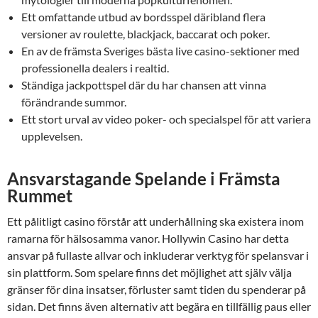
Ett omfattande utbud av bordsspel däribland flera
versioner av roulette, blackjack, baccarat och poker.
En av de främsta Sveriges bästa live casino-sektioner med
professionella dealers i realtid.
Ständiga jackpottspel där du har chansen att vinna
förändrande summor.
Ett stort urval av video poker- och specialspel för att variera
upplevelsen.
Ansvarstagande Spelande i Främsta
Rummet
Ett pålitligt casino förstår att underhållning ska existera inom
ramarna för hälsosamma vanor. Hollywin Casino har detta
ansvar på fullaste allvar och inkluderar verktyg för spelansvar i
sin plattform. Som spelare finns det möjlighet att själv välja
gränser för dina insatser, förluster samt tiden du spenderar på
sidan. Det finns även alternativ att begära en tillfällig paus eller