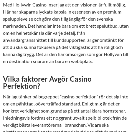
Med Hollywin Casino inser jag att den visionen är fullt möjlig.
Här har skaparna lyckats kapsla in essensen av en premium
spelupplevelse och göra den tillgänglig för den svenska
marknaden. Det handlar inte bara om ett brett spelutbud, utan
om en helhetskänsla där varje detalj, från
användargränssnittet till kundsupporten, är genomtänkt för
att du ska kunna fokusera på det viktigaste: att ha roligt och
känna dig trygg. Det är den här omsorgen som gör Hollywin till
en destination snarare än bara en webbplats.
Vilka faktorer Avgör Casino
Perfektion?
När jag tänker på begreppet “casino perfektion” rör det sig inte
om en påhittad, oöverträffad standard. Enligt mig är det en
konkret verklighet som grundas på ett antal klara hörnstenar.
Inledningsvis fordras ett noggrant utvalt spelbibliotek från de
verkligt bästa leverantörerna i branschen. Vidare ska
plattformen vara konstruerad med skydd och rättvis spel som