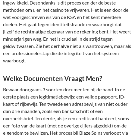
ingewikkeld. Desondanks is dit proces een der de beste
methoden om u en het casino te vrijwaren. Het is een door de
wet voorgeschreven eis van de KSA en het kent meerdere
doelen. Het gaat tegen identiteitsfraude en waarborgt dat
jijzelf de rechtmatige eigenaar van de rekening bent. Het weert
minderjarigen weg. En het is cruciaal in de strijd tegen
geldwitwassen. Zie het derhalve niet als wantrouwen, maar als
een professionele stap die de integriteit van het systeem
waarborgt.
Welke Documenten Vraagt Men?
Bewaar doorgaans 3 soorten documenten bij de hand. In de
eerste plaats een legitimatiebewijs: een valide paspoort, ID-
kaart of rijbewijs. Ten tweede een adresbewijs van niet ouder
dan drie maanden, zoals een bankafschrift of een
overheidsbrief. Ten derde, als je een creditcard hanteert, soms
een foto van de kaart (met de overige cijfers afgedekt) om de
eigendom te bewijzen. Het proces bij Blaze Spins verloopt via