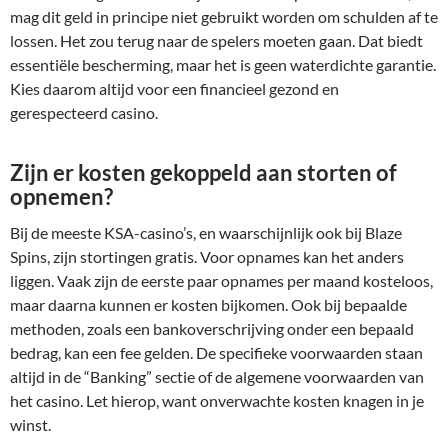
mag dit geld in principe niet gebruikt worden om schulden af te
lossen. Het zou terug naar de spelers moeten gaan. Dat biedt
essentiële bescherming, maar het is geen waterdichte garantie.
Kies daarom altijd voor een financieel gezond en
gerespecteerd casino.
Zijn er kosten gekoppeld aan storten of
opnemen?
Bij de meeste KSA-casino’s, en waarschijnlijk ook bij Blaze
Spins, zijn stortingen gratis. Voor opnames kan het anders
liggen. Vaak zijn de eerste paar opnames per maand kosteloos,
maar daarna kunnen er kosten bijkomen. Ook bij bepaalde
methoden, zoals een bankoverschrijving onder een bepaald
bedrag, kan een fee gelden. De specifieke voorwaarden staan
altijd in de “Banking” sectie of de algemene voorwaarden van
het casino. Let hierop, want onverwachte kosten knagen in je
winst.