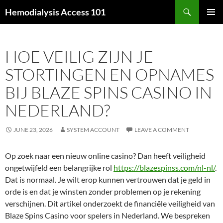
Skip
Search
Hemodialysis Access 101
to
PRIMAR
content
MENU
HOE VEILIG ZIJN JE
STORTINGEN EN OPNAMES
BIJ BLAZE SPINS CASINO IN
NEDERLAND?
JUNE 23, 2026
SYSTEM ACCOUNT
LEAVE A COMMENT
Op zoek naar een nieuw online casino? Dan heeft veiligheid
ongetwijfeld een belangrijke rol
https://blazespinss.com/nl-nl/
.
Dat is normaal. Je wilt erop kunnen vertrouwen dat je geld in
orde is en dat je winsten zonder problemen op je rekening
verschijnen. Dit artikel onderzoekt de financiële veiligheid van
Blaze Spins Casino voor spelers in Nederland. We bespreken