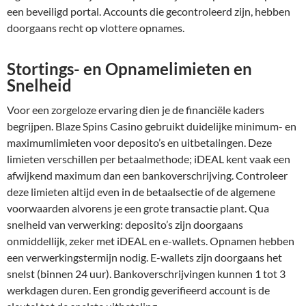
een beveiligd portal. Accounts die gecontroleerd zijn, hebben
doorgaans recht op vlottere opnames.
Stortings- en Opnamelimieten en
Snelheid
Voor een zorgeloze ervaring dien je de financiële kaders
begrijpen. Blaze Spins Casino gebruikt duidelijke minimum- en
maximumlimieten voor deposito’s en uitbetalingen. Deze
limieten verschillen per betaalmethode; iDEAL kent vaak een
afwijkend maximum dan een bankoverschrijving. Controleer
deze limieten altijd even in de betaalsectie of de algemene
voorwaarden alvorens je een grote transactie plant. Qua
snelheid van verwerking: deposito’s zijn doorgaans
onmiddellijk, zeker met iDEAL en e-wallets. Opnamen hebben
een verwerkingstermijn nodig. E-wallets zijn doorgaans het
snelst (binnen 24 uur). Bankoverschrijvingen kunnen 1 tot 3
werkdagen duren. Een grondig geverifieerd account is de