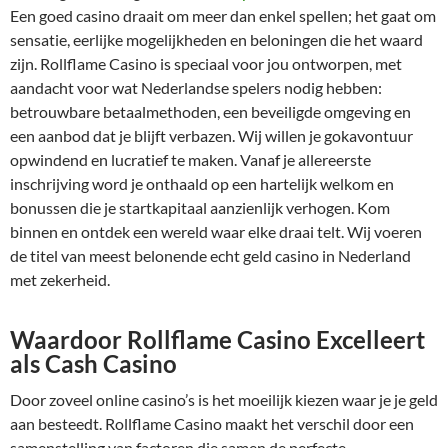
Een goed casino draait om meer dan enkel spellen; het gaat om
sensatie, eerlijke mogelijkheden en beloningen die het waard
zijn. Rollflame Casino is speciaal voor jou ontworpen, met
aandacht voor wat Nederlandse spelers nodig hebben:
betrouwbare betaalmethoden, een beveiligde omgeving en
een aanbod dat je blijft verbazen. Wij willen je gokavontuur
opwindend en lucratief te maken. Vanaf je allereerste
inschrijving word je onthaald op een hartelijk welkom en
bonussen die je startkapitaal aanzienlijk verhogen. Kom
binnen en ontdek een wereld waar elke draai telt. Wij voeren
de titel van meest belonende echt geld casino in Nederland
met zekerheid.
Waardoor Rollflame Casino Excelleert
als Cash Casino
Door zoveel online casino’s is het moeilijk kiezen waar je je geld
aan besteedt. Rollflame Casino maakt het verschil door een
samenstelling van factoren die samen de perfecte