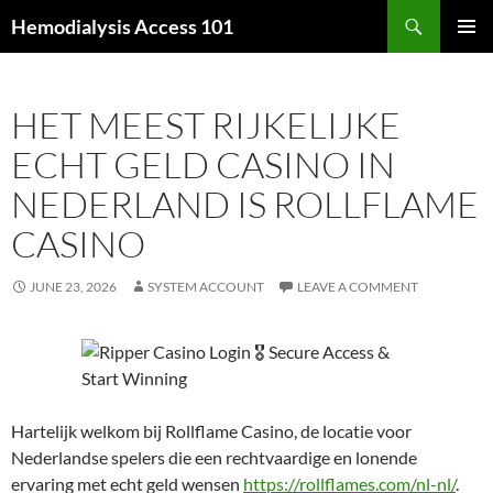
Skip
Search
Hemodialysis Access 101
to
PRIMAR
content
MENU
HET MEEST RIJKELIJKE
ECHT GELD CASINO IN
NEDERLAND IS ROLLFLAME
CASINO
JUNE 23, 2026
SYSTEM ACCOUNT
LEAVE A COMMENT
Hartelijk welkom bij Rollflame Casino, de locatie voor
Nederlandse spelers die een rechtvaardige en lonende
ervaring met echt geld wensen
https://rollflames.com/nl-nl/
.