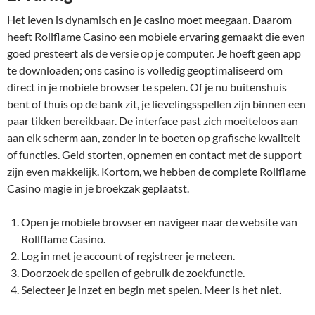
Het leven is dynamisch en je casino moet meegaan. Daarom
heeft Rollflame Casino een mobiele ervaring gemaakt die even
goed presteert als de versie op je computer. Je hoeft geen app
te downloaden; ons casino is volledig geoptimaliseerd om
direct in je mobiele browser te spelen. Of je nu buitenshuis
bent of thuis op de bank zit, je lievelingsspellen zijn binnen een
paar tikken bereikbaar. De interface past zich moeiteloos aan
aan elk scherm aan, zonder in te boeten op grafische kwaliteit
of functies. Geld storten, opnemen en contact met de support
zijn even makkelijk. Kortom, we hebben de complete Rollflame
Casino magie in je broekzak geplaatst.
Open je mobiele browser en navigeer naar de website van
Rollflame Casino.
Log in met je account of registreer je meteen.
Doorzoek de spellen of gebruik de zoekfunctie.
Selecteer je inzet en begin met spelen. Meer is het niet.