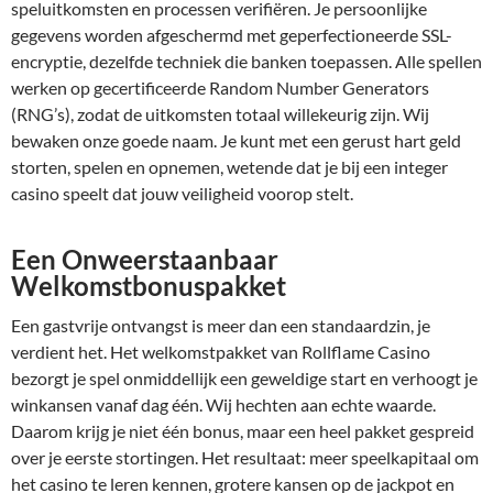
speluitkomsten en processen verifiëren. Je persoonlijke
gegevens worden afgeschermd met geperfectioneerde SSL-
encryptie, dezelfde techniek die banken toepassen. Alle spellen
werken op gecertificeerde Random Number Generators
(RNG’s), zodat de uitkomsten totaal willekeurig zijn. Wij
bewaken onze goede naam. Je kunt met een gerust hart geld
storten, spelen en opnemen, wetende dat je bij een integer
casino speelt dat jouw veiligheid voorop stelt.
Een Onweerstaanbaar
Welkomstbonuspakket
Een gastvrije ontvangst is meer dan een standaardzin, je
verdient het. Het welkomstpakket van Rollflame Casino
bezorgt je spel onmiddellijk een geweldige start en verhoogt je
winkansen vanaf dag één. Wij hechten aan echte waarde.
Daarom krijg je niet één bonus, maar een heel pakket gespreid
over je eerste stortingen. Het resultaat: meer speelkapitaal om
het casino te leren kennen, grotere kansen op de jackpot en