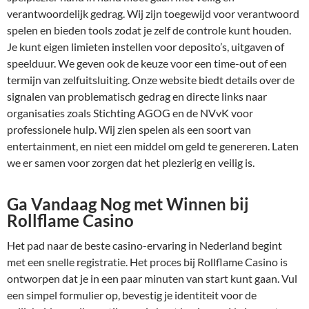
verantwoordelijk gedrag. Wij zijn toegewijd voor verantwoord
spelen en bieden tools zodat je zelf de controle kunt houden.
Je kunt eigen limieten instellen voor deposito’s, uitgaven of
speelduur. We geven ook de keuze voor een time-out of een
termijn van zelfuitsluiting. Onze website biedt details over de
signalen van problematisch gedrag en directe links naar
organisaties zoals Stichting AGOG en de NVvK voor
professionele hulp. Wij zien spelen als een soort van
entertainment, en niet een middel om geld te genereren. Laten
we er samen voor zorgen dat het plezierig en veilig is.
Ga Vandaag Nog met Winnen bij
Rollflame Casino
Het pad naar de beste casino-ervaring in Nederland begint
met een snelle registratie. Het proces bij Rollflame Casino is
ontworpen dat je in een paar minuten van start kunt gaan. Vul
een simpel formulier op, bevestig je identiteit voor de