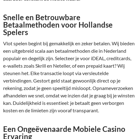
Snelle en Betrouwbare
Betaalmethoden voor Hollandse
Spelers
Vlot spelen begint bij gemakkelijk en zeker betalen. Wij bieden
een uitgebreid scala aan betaalmethoden die in Nederland
populair en degelijk zijn. Selecteer je voor iDEAL, creditcards,
e-wallets zoals Skrill en Neteller, of een prepaid kaart? Wij
steunen het. Elke transactie loopt via versleutelde
verbindingen. Gestort geld staat gewoonlijk direct op je
rekening, zodat je geen speeltijd misloopt. Opnameverzoeken
afhandelen we snel, omdat we inzien dat je graag bij je winsten
kan. Duidelijkheid is essentieel: je betaalt geen verborgen
kosten en de limieten zijn vooraf transparant.
Een Ongeëvenaarde Mobiele Casino
Ervaring