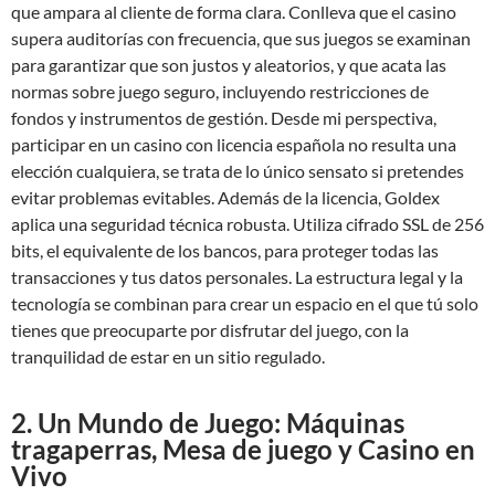
que ampara al cliente de forma clara. Conlleva que el casino
supera auditorías con frecuencia, que sus juegos se examinan
para garantizar que son justos y aleatorios, y que acata las
normas sobre juego seguro, incluyendo restricciones de
fondos y instrumentos de gestión. Desde mi perspectiva,
participar en un casino con licencia española no resulta una
elección cualquiera, se trata de lo único sensato si pretendes
evitar problemas evitables. Además de la licencia, Goldex
aplica una seguridad técnica robusta. Utiliza cifrado SSL de 256
bits, el equivalente de los bancos, para proteger todas las
transacciones y tus datos personales. La estructura legal y la
tecnología se combinan para crear un espacio en el que tú solo
tienes que preocuparte por disfrutar del juego, con la
tranquilidad de estar en un sitio regulado.
2. Un Mundo de Juego: Máquinas
tragaperras, Mesa de juego y Casino en
Vivo