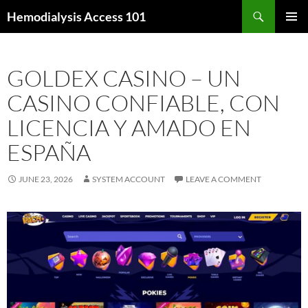
Skip
Search
Hemodialysis Access 101
to
PRIMAR
content
MENU
GOLDEX CASINO – UN
CASINO CONFIABLE, CON
LICENCIA Y AMADO EN
ESPAÑA
JUNE 23, 2026
SYSTEM ACCOUNT
LEAVE A COMMENT