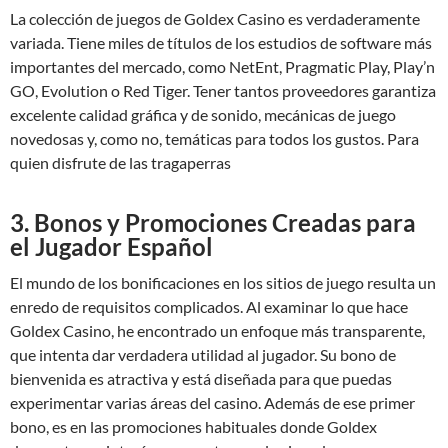
La colección de juegos de Goldex Casino es verdaderamente
variada. Tiene miles de títulos de los estudios de software más
importantes del mercado, como NetEnt, Pragmatic Play, Play’n
GO, Evolution o Red Tiger. Tener tantos proveedores garantiza
excelente calidad gráfica y de sonido, mecánicas de juego
novedosas y, como no, temáticas para todos los gustos. Para
quien disfrute de las tragaperras
3. Bonos y Promociones Creadas para
el Jugador Español
El mundo de los bonificaciones en los sitios de juego resulta un
enredo de requisitos complicados. Al examinar lo que hace
Goldex Casino, he encontrado un enfoque más transparente,
que intenta dar verdadera utilidad al jugador. Su bono de
bienvenida es atractiva y está diseñada para que puedas
experimentar varias áreas del casino. Además de ese primer
bono, es en las promociones habituales donde Goldex