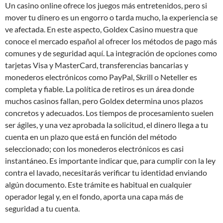
Un casino online ofrece los juegos más entretenidos, pero si
mover tu dinero es un engorro o tarda mucho, la experiencia se
ve afectada. En este aspecto, Goldex Casino muestra que
conoce el mercado español al ofrecer los métodos de pago más
comunes y de seguridad aquí. La integración de opciones como
tarjetas Visa y MasterCard, transferencias bancarias y
monederos electrónicos como PayPal, Skrill o Neteller es
completa y fiable. La política de retiros es un área donde
muchos casinos fallan, pero Goldex determina unos plazos
concretos y adecuados. Los tiempos de procesamiento suelen
ser ágiles, y una vez aprobada la solicitud, el dinero llega a tu
cuenta en un plazo que está en función del método
seleccionado; con los monederos electrónicos es casi
instantáneo. Es importante indicar que, para cumplir con la ley
contra el lavado, necesitarás verificar tu identidad enviando
algún documento. Este trámite es habitual en cualquier
operador legal y, en el fondo, aporta una capa más de
seguridad a tu cuenta.