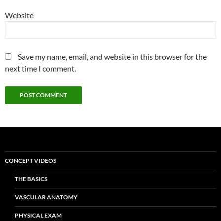
Website
Save my name, email, and website in this browser for the
next time I comment.
CONCEPT VIDEOS
THE BASICS
VASCULAR ANATOMY
PHYSICAL EXAM