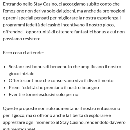
Entrando nello Stay Casino, ci accorgiamo subito conto che
l’emozione non deriva solo dai giochi, ma anche da promozioni
e premi speciali pensati per migliorare la nostra esperienza. I
programmi fedeltà del casinò incentivano il nostro gioco,
offrendoci l’opportunità di ottenere fantastici bonus a cui non
possiamo resistere.
Ecco cosa ci attende:
Sostanziosi bonus di benvenuto che amplificano il nostro
gioco iniziale
Offerte continue che conservano vivo il divertimento
Premi fedeltà che premiano il nostro impegno
Eventi e tornei esclusivi solo per noi
Queste proposte non solo aumentano il nostro entusiasmo
per il gioco, ma ci offrono anche la libertà di esplorare e
apprezzare ogni momento al Stay Casino, rendendolo davvero
indimenticabile!