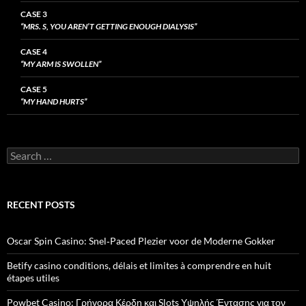
CASE 3
“MRS. S, YOU AREN’T GETTING ENOUGH DIALYSIS”
CASE 4
“MY ARM IS SWOLLEN”
CASE 5
“MY HAND HURTS”
Search
for:
RECENT POSTS
Oscar Spin Casino: Snel‑Paced Plezier voor de Moderne Gokker
Betify casino conditions, délais et limites à comprendre en huit
étapes utiles
Powbet Casino: Γρήγορα Κέρδη και Slots Υψηλής Έντασης για τον