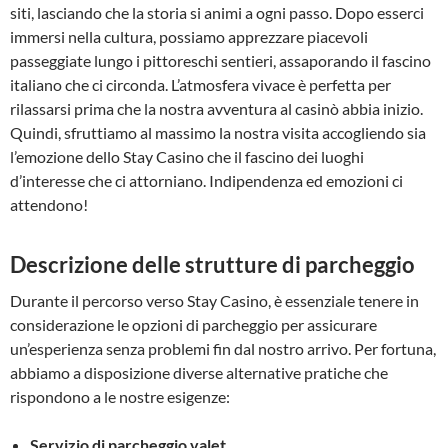
siti, lasciando che la storia si animi a ogni passo. Dopo esserci
immersi nella cultura, possiamo apprezzare piacevoli
passeggiate lungo i pittoreschi sentieri, assaporando il fascino
italiano che ci circonda. L’atmosfera vivace è perfetta per
rilassarsi prima che la nostra avventura al casinò abbia inizio.
Quindi, sfruttiamo al massimo la nostra visita accogliendo sia
l’emozione dello Stay Casino che il fascino dei luoghi
d’interesse che ci attorniano. Indipendenza ed emozioni ci
attendono!
Descrizione delle strutture di parcheggio
Durante il percorso verso Stay Casino, è essenziale tenere in
considerazione le opzioni di parcheggio per assicurare
un’esperienza senza problemi fin dal nostro arrivo. Per fortuna,
abbiamo a disposizione diverse alternative pratiche che
rispondono a le nostre esigenze:
Servizio di parcheggio valet