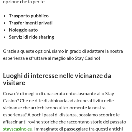
opzione che fa per te.
Trasporto pubblico
Trasferimenti privati
Noleggio auto
Servizi di ride sharing
Grazie a queste opzioni, siamo in grado di adattare la nostra
esperienza e sfruttare al meglio allo Stay Casino!
Luoghi di interesse nelle vicinanze da
visitare
Cosa c’è di meglio di una serata entusiasmante allo Stay
Casino? Che ne dite di abbinarla ad alcune attività nelle
vicinanze che arricchiscono ulteriormente la nostra
esperienza? A pochi passi di distanza, possiamo scoprire le
affascinanti rovine storiche che raccontano storie del passato
stayscasino.eu
. Immaginate di passeggiare tra questi antichi