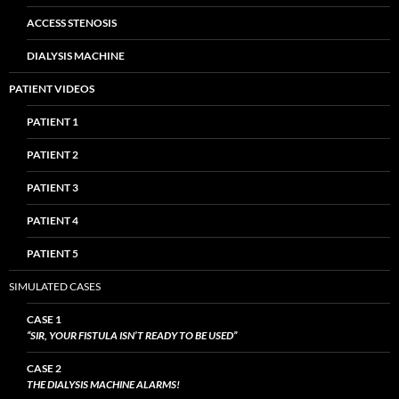
ACCESS STENOSIS
DIALYSIS MACHINE
PATIENT VIDEOS
PATIENT 1
PATIENT 2
PATIENT 3
PATIENT 4
PATIENT 5
SIMULATED CASES
CASE 1
“SIR, YOUR FISTULA ISN’T READY TO BE USED”
CASE 2
THE DIALYSIS MACHINE ALARMS!