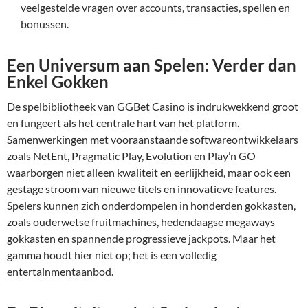
veelgestelde vragen over accounts, transacties, spellen en
bonussen.
Een Universum aan Spelen: Verder dan
Enkel Gokken
De spelbibliotheek van GGBet Casino is indrukwekkend groot
en fungeert als het centrale hart van het platform.
Samenwerkingen met vooraanstaande softwareontwikkelaars
zoals NetEnt, Pragmatic Play, Evolution en Play’n GO
waarborgen niet alleen kwaliteit en eerlijkheid, maar ook een
gestage stroom van nieuwe titels en innovatieve features.
Spelers kunnen zich onderdompelen in honderden gokkasten,
zoals ouderwetse fruitmachines, hedendaagse megaways
gokkasten en spannende progressieve jackpots. Maar het
gamma houdt hier niet op; het is een volledig
entertainmentaanbod.