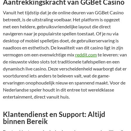
Aantrekkingskracht van GGBet Casino
Vanuit het tijdstip dat je de online deuren van GGBet Casino
betreedt, is de uitstraling voelbaar. Het platform is opgezet
met een heldere, gebruiksvriendelijke layout die direct
navigeren naar je populairste spellen toestaat. Of je nu via
desktop of mobiel spelletjes doet, de gebruikerservaring is
naadloos en esthetisch. De kwaliteit van dit casino ligt in zijn
vermogen om een evenwichtige mix
reddit.com
te leveren: van
de nieuwste video slots tot traditionele tafelspellen en een
dynamisch live casino. Deze verscheidenheid waarborgt dat er
voortdurend iets anders te beleven valt, wat de game-
ervaringen onophoudelijk nieuw en spannend maakt. Voor de
Nederlandse speler houdt in dit entree tot wereldklasse
entertainment, direct vanuit huis.
Klantendienst en Support: Altijd
binnen Bereik