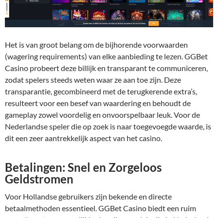
Het is van groot belang om de bijhorende voorwaarden
(wagering requirements) van elke aanbieding te lezen. GGBet
Casino probeert deze billijk en transparant te communiceren,
zodat spelers steeds weten waar ze aan toe zijn. Deze
transparantie, gecombineerd met de terugkerende extra’s,
resulteert voor een besef van waardering en behoudt de
gameplay zowel voordelig en onvoorspelbaar leuk. Voor de
Nederlandse speler die op zoek is naar toegevoegde waarde, is
dit een zeer aantrekkelijk aspect van het casino.
Betalingen: Snel en Zorgeloos
Geldstromen
Voor Hollandse gebruikers zijn bekende en directe
betaalmethoden essentieel. GGBet Casino biedt een ruim