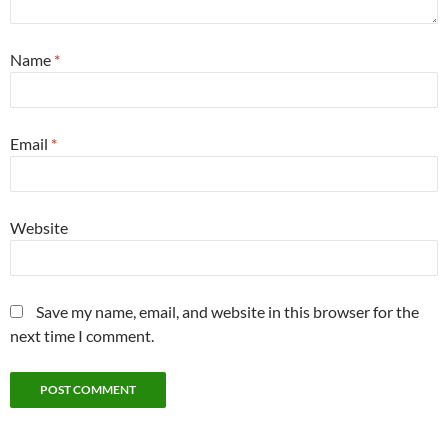
Name
*
Email
*
Website
Save my name, email, and website in this browser for the
next time I comment.