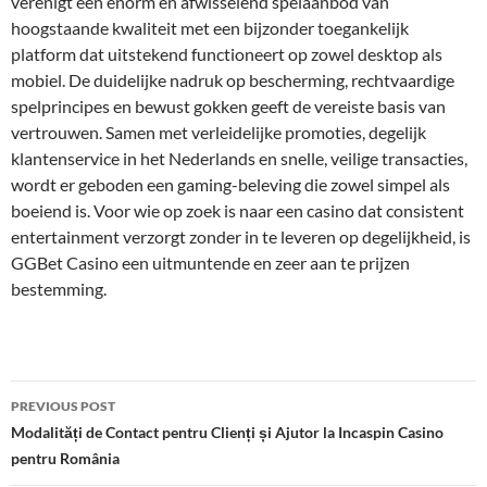
verenigt een enorm en afwisselend spelaanbod van
hoogstaande kwaliteit met een bijzonder toegankelijk
platform dat uitstekend functioneert op zowel desktop als
mobiel. De duidelijke nadruk op bescherming, rechtvaardige
spelprincipes en bewust gokken geeft de vereiste basis van
vertrouwen. Samen met verleidelijke promoties, degelijk
klantenservice in het Nederlands en snelle, veilige transacties,
wordt er geboden een gaming-beleving die zowel simpel als
boeiend is. Voor wie op zoek is naar een casino dat consistent
entertainment verzorgt zonder in te leveren op degelijkheid, is
GGBet Casino een uitmuntende en zeer aan te prijzen
bestemming.
Post
PREVIOUS POST
navigation
Modalități de Contact pentru Clienți și Ajutor la Incaspin Casino
pentru România