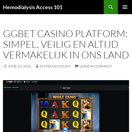
Skip
Search
Hemodialysis Access 101
to
PRIMAR
content
MENU
GGBET CASINO PLATFORM:
SIMPEL, VEILIG EN ALTIJD
VERMAKELIJK IN ONS LAND
JUNE 23, 2026
SYSTEM ACCOUNT
LEAVE A COMMENT