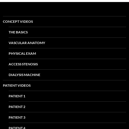
CONCEPT VIDEOS
THE BASICS
VASCULAR ANATOMY
PHYSICAL EXAM
ACCESS STENOSIS
DIALYSIS MACHINE
PATIENT VIDEOS
PATIENT 1
PATIENT 2
PATIENT 3
PATIENT 4