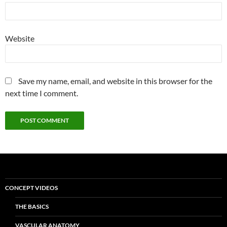
Website
Save my name, email, and website in this browser for the
next time I comment.
CONCEPT VIDEOS
THE BASICS
VASCULAR ANATOMY