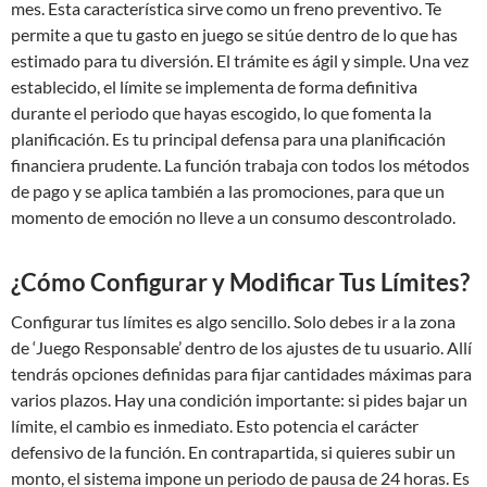
mes. Esta característica sirve como un freno preventivo. Te
permite a que tu gasto en juego se sitúe dentro de lo que has
estimado para tu diversión. El trámite es ágil y simple. Una vez
establecido, el límite se implementa de forma definitiva
durante el periodo que hayas escogido, lo que fomenta la
planificación. Es tu principal defensa para una planificación
financiera prudente. La función trabaja con todos los métodos
de pago y se aplica también a las promociones, para que un
momento de emoción no lleve a un consumo descontrolado.
¿Cómo Configurar y Modificar Tus Límites?
Configurar tus límites es algo sencillo. Solo debes ir a la zona
de ‘Juego Responsable’ dentro de los ajustes de tu usuario. Allí
tendrás opciones definidas para fijar cantidades máximas para
varios plazos. Hay una condición importante: si pides bajar un
límite, el cambio es inmediato. Esto potencia el carácter
defensivo de la función. En contrapartida, si quieres subir un
monto, el sistema impone un periodo de pausa de 24 horas. Es