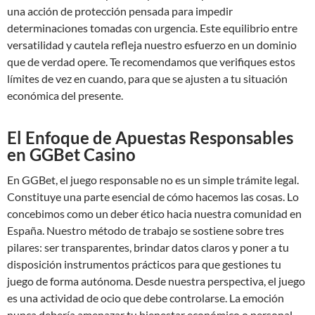
una acción de protección pensada para impedir
determinaciones tomadas con urgencia. Este equilibrio entre
versatilidad y cautela refleja nuestro esfuerzo en un dominio
que de verdad opere. Te recomendamos que verifiques estos
límites de vez en cuando, para que se ajusten a tu situación
económica del presente.
El Enfoque de Apuestas Responsables
en GGBet Casino
En GGBet, el juego responsable no es un simple trámite legal.
Constituye una parte esencial de cómo hacemos las cosas. Lo
concebimos como un deber ético hacia nuestra comunidad en
España. Nuestro método de trabajo se sostiene sobre tres
pilares: ser transparentes, brindar datos claros y poner a tu
disposición instrumentos prácticos para que gestiones tu
juego de forma autónoma. Desde nuestra perspectiva, el juego
es una actividad de ocio que debe controlarse. La emoción
nunca debería amenazar tu bienestar económico o personal.