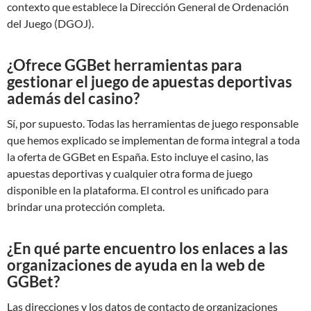
contexto que establece la Dirección General de Ordenación
del Juego (DGOJ).
¿Ofrece GGBet herramientas para
gestionar el juego de apuestas deportivas
además del casino?
Sí, por supuesto. Todas las herramientas de juego responsable
que hemos explicado se implementan de forma integral a toda
la oferta de GGBet en España. Esto incluye el casino, las
apuestas deportivas y cualquier otra forma de juego
disponible en la plataforma. El control es unificado para
brindar una protección completa.
¿En qué parte encuentro los enlaces a las
organizaciones de ayuda en la web de
GGBet?
Las direcciones y los datos de contacto de organizaciones