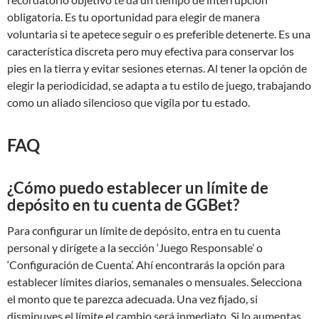
obligatoria. Es tu oportunidad para elegir de manera
voluntaria si te apetece seguir o es preferible detenerte. Es una
característica discreta pero muy efectiva para conservar los
pies en la tierra y evitar sesiones eternas. Al tener la opción de
elegir la periodicidad, se adapta a tu estilo de juego, trabajando
como un aliado silencioso que vigila por tu estado.
FAQ
¿Cómo puedo establecer un límite de
depósito en tu cuenta de GGBet?
Para configurar un límite de depósito, entra en tu cuenta
personal y dirígete a la sección ‘Juego Responsable’ o
‘Configuración de Cuenta’. Ahí encontrarás la opción para
establecer límites diarios, semanales o mensuales. Selecciona
el monto que te parezca adecuada. Una vez fijado, si
disminuyes el límite el cambio será inmediato. Si lo aumentas,