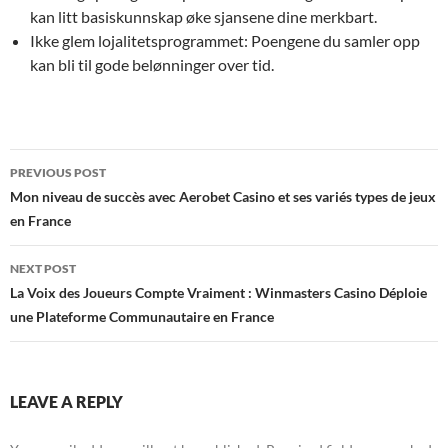
kan litt basiskunnskap øke sjansene dine merkbart.
Ikke glem lojalitetsprogrammet: Poengene du samler opp
kan bli til gode belønninger over tid.
Post
PREVIOUS POST
navigation
Mon niveau de succès avec Aerobet Casino et ses variés types de jeux
en France
NEXT POST
La Voix des Joueurs Compte Vraiment : Winmasters Casino Déploie
une Plateforme Communautaire en France
LEAVE A REPLY