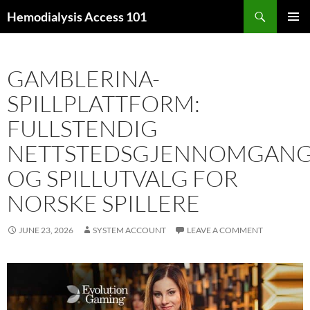
Skip
Search
Hemodialysis Access 101
to
PRIMAR
content
MENU
GAMBLERINA-
SPILLPLATTFORM:
FULLSTENDIG
NETTSTEDSGJENNOMGAN
OG SPILLUTVALG FOR
NORSKE SPILLERE
JUNE 23, 2026
SYSTEM ACCOUNT
LEAVE A COMMENT