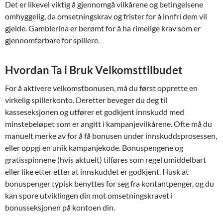
Det er likevel viktig å gjennomgå vilkårene og betingelsene
omhyggelig, da omsetningskrav og frister for å innfri dem vil
gjelde. Gamblerina er berømt for å ha rimelige krav som er
gjennomførbare for spillere.
Hvordan Ta i Bruk Velkomsttilbudet
For å aktivere velkomstbonusen, må du først opprette en
virkelig spillerkonto. Deretter beveger du deg til
kasseseksjonen og utfører et godkjent innskudd med
minstebeløpet som er angitt i kampanjevilkårene. Ofte må du
manuelt merke av for å få bonusen under innskuddsprosessen,
eller oppgi en unik kampanjekode. Bonuspengene og
gratisspinnene (hvis aktuelt) tilføres som regel umiddelbart
eller like etter etter at innskuddet er godkjent. Husk at
bonuspenger typisk benyttes for seg fra kontantpenger, og du
kan spore utviklingen din mot omsetningskravet i
bonusseksjonen på kontoen din.