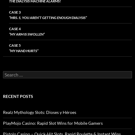
THE DIALYSIS MACHINE ALARMS!
CASE 3
“MRS. S, YOU AREN’T GETTING ENOUGH DIALYSIS”
CASE 4
“MY ARM IS SWOLLEN”
CASE 5
“MY HAND HURTS”
Search
for:
RECENT POSTS
Realz Mythology Slots: Dioses y Héroes
PlayMojo Casino: Rapid Slot Wins for Mobile Gamers
Pistolo Casino – Quick‑Hit Slots, Rapid Roulette & Instant Wins