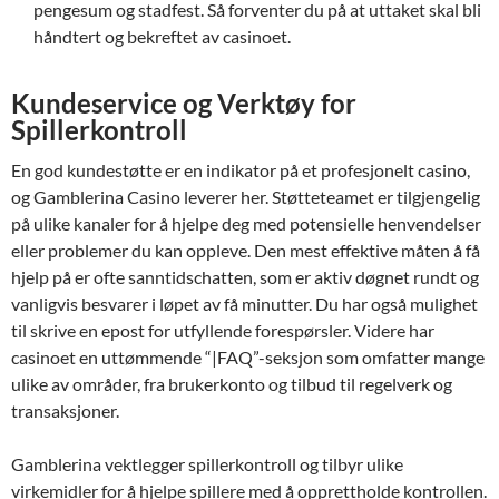
pengesum og stadfest. Så forventer du på at uttaket skal bli
håndtert og bekreftet av casinoet.
Kundeservice og Verktøy for
Spillerkontroll
En god kundestøtte er en indikator på et profesjonelt casino,
og Gamblerina Casino leverer her. Støtteteamet er tilgjengelig
på ulike kanaler for å hjelpe deg med potensielle henvendelser
eller problemer du kan oppleve. Den mest effektive måten å få
hjelp på er ofte sanntidschatten, som er aktiv døgnet rundt og
vanligvis besvarer i løpet av få minutter. Du har også mulighet
til skrive en epost for utfyllende forespørsler. Videre har
casinoet en uttømmende “|FAQ”-seksjon som omfatter mange
ulike av områder, fra brukerkonto og tilbud til regelverk og
transaksjoner.
Gamblerina vektlegger spillerkontroll og tilbyr ulike
virkemidler for å hjelpe spillere med å opprettholde kontrollen.