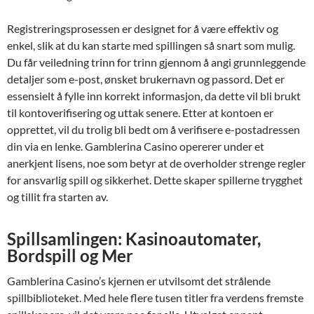
Registreringsprosessen er designet for å være effektiv og
enkel, slik at du kan starte med spillingen så snart som mulig.
Du får veiledning trinn for trinn gjennom å angi grunnleggende
detaljer som e-post, ønsket brukernavn og passord. Det er
essensielt å fylle inn korrekt informasjon, da dette vil bli brukt
til kontoverifisering og uttak senere. Etter at kontoen er
opprettet, vil du trolig bli bedt om å verifisere e-postadressen
din via en lenke. Gamblerina Casino opererer under et
anerkjent lisens, noe som betyr at de overholder strenge regler
for ansvarlig spill og sikkerhet. Dette skaper spillerne trygghet
og tillit fra starten av.
Spillsamlingen: Kasinoautomater,
Bordspill og Mer
Gamblerina Casino’s kjernen er utvilsomt det strålende
spillbiblioteket. Med hele flere tusen titler fra verdens fremste