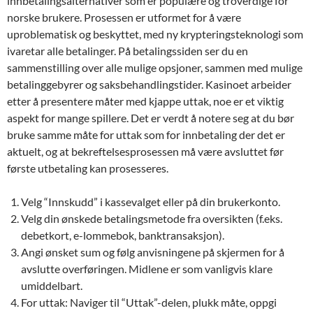
innbetalingsalternativer som er populære og troverdige for
norske brukere. Prosessen er utformet for å være
uproblematisk og beskyttet, med ny krypteringsteknologi som
ivaretar alle betalinger. På betalingssiden ser du en
sammenstilling over alle mulige opsjoner, sammen med mulige
betalinggebyrer og saksbehandlingstider. Kasinoet arbeider
etter å presentere måter med kjappe uttak, noe er et viktig
aspekt for mange spillere. Det er verdt å notere seg at du bør
bruke samme måte for uttak som for innbetaling der det er
aktuelt, og at bekreftelsesprosessen må være avsluttet før
første utbetaling kan prosesseres.
Velg “Innskudd” i kassevalget eller på din brukerkonto.
Velg din ønskede betalingsmetode fra oversikten (f.eks.
debetkort, e-lommebok, banktransaksjon).
Angi ønsket sum og følg anvisningene på skjermen for å
avslutte overføringen. Midlene er som vanligvis klare
umiddelbart.
For uttak: Naviger til “Uttak”-delen, plukk måte, oppgi