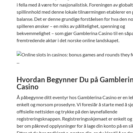
i fella med å være for nasjonalistisk. Foreningen av globalt
spillinnhold med denne lokale tilnærmingen etablerer en 
balanse. Det er denne grundige forståelsen for hva den n
spilleren ønsker – en miks av pålitelighet, spenning og
bekvemmelighet – som gjør Gamblerina Casino til en såp
fremtredende aktør i det norske online landskapet.
Hvordan Begynner Du på Gambleri
Casino
Å påbegynne ditt eventyr hos Gamblerina Casino er en l
enkelt og morsom prosedyre. Vi foreslår å starte med å sj
offisielle nettsiden og trykke på den iøynefallende
registreringsknappen. Registreringsskjemaet er enkelt og 
ber om påkrevd opplysninger for å lage din konto på en si
Etter at du har godkjent e-posten din, er du klar til å se de