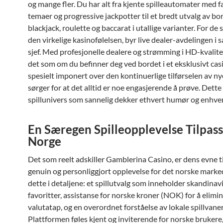
og mange fler. Du har alt fra kjente spilleautomater med 
temaer og progressive jackpotter til et bredt utvalg av bo
blackjack, roulette og baccarat i utallige varianter. For d
den virkelige kasinofølelsen, byr live dealer-avdelingen i 
sjef. Med profesjonelle dealere og strømming i HD-kvalit
det som om du befinner deg ved bordet i et eksklusivt casi
spesielt imponert over den kontinuerlige tilførselen av nye
sørger for at det alltid er noe engasjerende å prøve. Dette 
spillunivers som sannelig dekker ethvert humør og enhver s
En Særegen Spilleopplevelse Tilpass
Norge
Det som reelt adskiller Gamblerina Casino, er dens evne til
genuin og personliggjort opplevelse for det norske marked
dette i detaljene: et spillutvalg som inneholder skandinav
favoritter, assistanse for norske kroner (NOK) for å elimi
valutatap, og en overordnet forståelse av lokale spillvaner
Plattformen føles kjent og inviterende for norske brukere, 