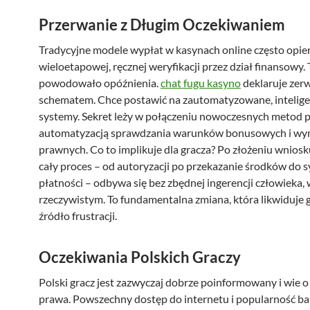
Przerwanie z Długim Oczekiwaniem
Tradycyjne modele wypłat w kasynach online często opier
wieloetapowej, ręcznej weryfikacji przez dział finansowy. 
powodowało opóźnienia.
chat fugu kasyno
deklaruje zer
schematem. Chce postawić na zautomatyzowane, intelig
systemy. Sekret leży w połączeniu nowoczesnych metod p
automatyzacją sprawdzania warunków bonusowych i w
prawnych. Co to implikuje dla gracza? Po złożeniu wnios
cały proces – od autoryzacji po przekazanie środków do 
płatności – odbywa się bez zbędnej ingerencji człowieka, 
rzeczywistym. To fundamentalna zmiana, która likwiduje
źródło frustracji.
Oczekiwania Polskich Graczy
Polski gracz jest zazwyczaj dobrze poinformowany i wie o
prawa. Powszechny dostęp do internetu i popularność b