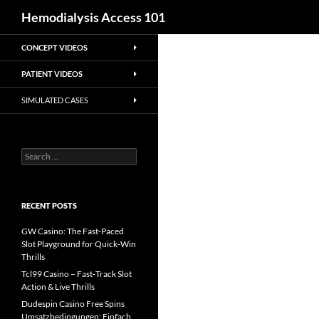
Search
Hemodialysis Access 101
Skip
CONCEPT VIDEOS
to
content
PATIENT VIDEOS
SIMULATED CASES
Search
for:
RECENT POSTS
GW Casino: The Fast‑Paced
Slot Playground for Quick‑Win
Thrills
Tcl99 Casino – Fast‑Track Slot
Action & Live Thrills
Dudespin Casino Free Spins
Umsatzbedingungen: Einfach