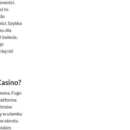
owości.
si to
 do
ści. Szybka
ku dla
 świecie,
go
iej niż
asino?
owana, Fugu
Platforma
rytmów
ty w ułamku
ów obrotu
olskim