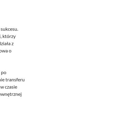
 sukcesu.
, którzy
ziała z
Mowa o
 po
ie transferu
w czasie
zewnętrznej