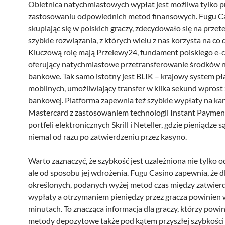
Obietnica natychmiastowych wypłat jest możliwa tylko p
zastosowaniu odpowiednich metod finansowych. Fugu Ca
skupiając się w polskich graczy, zdecydowało się na przet
szybkie rozwiązania, z których wielu z nas korzysta na co 
Kluczową rolę mają Przelewy24, fundament polskiego e
oferujący natychmiastowe przetransferowanie środków 
bankowe. Tak samo istotny jest BLIK – krajowy system pł
mobilnych, umożliwiający transfer w kilka sekund wprost z
bankowej. Platforma zapewnia też szybkie wypłaty na kart
Mastercard z zastosowaniem technologii Instant Paymen
portfeli elektronicznych Skrill i Neteller, gdzie pieniądze 
niemal od razu po zatwierdzeniu przez kasyno.
Warto zaznaczyć, że szybkość jest uzależniona nie tylko 
ale od sposobu jej wdrożenia. Fugu Casino zapewnia, że d
określonych, podanych wyżej metod czas między zatwie
wypłaty a otrzymaniem pieniędzy przez gracza powinien
minutach. To znacząca informacja dla graczy, którzy powi
metody depozytowe także pod kątem przyszłej szybkości