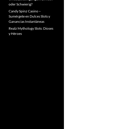
oder Schwierig?
Candy Spinz Casino –
Sumérgete en Dulces Slots y
Ganancias Instantáneas
Realz Mythology Slots: Dioses
y Héroes