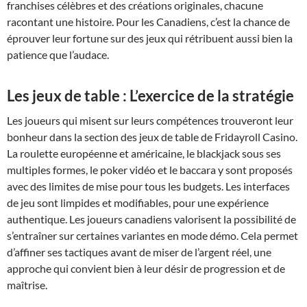
franchises célèbres et des créations originales, chacune
racontant une histoire. Pour les Canadiens, c’est la chance de
éprouver leur fortune sur des jeux qui rétribuent aussi bien la
patience que l’audace.
Les jeux de table : L’exercice de la stratégie
Les joueurs qui misent sur leurs compétences trouveront leur
bonheur dans la section des jeux de table de Fridayroll Casino.
La roulette européenne et américaine, le blackjack sous ses
multiples formes, le poker vidéo et le baccara y sont proposés
avec des limites de mise pour tous les budgets. Les interfaces
de jeu sont limpides et modifiables, pour une expérience
authentique. Les joueurs canadiens valorisent la possibilité de
s’entraîner sur certaines variantes en mode démo. Cela permet
d’affiner ses tactiques avant de miser de l’argent réel, une
approche qui convient bien à leur désir de progression et de
maîtrise.