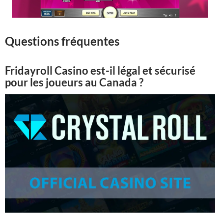
Questions fréquentes
Fridayroll Casino est-il légal et sécurisé
pour les joueurs au Canada ?