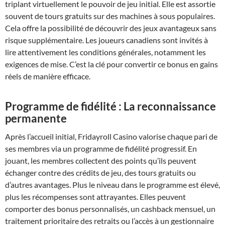
triplant virtuellement le pouvoir de jeu initial. Elle est assortie
souvent de tours gratuits sur des machines à sous populaires.
Cela offre la possibilité de découvrir des jeux avantageux sans
risque supplémentaire. Les joueurs canadiens sont invités à
lire attentivement les conditions générales, notamment les
exigences de mise. C’est la clé pour convertir ce bonus en gains
réels de manière efficace.
Programme de fidélité : La reconnaissance
permanente
Après l’accueil initial, Fridayroll Casino valorise chaque pari de
ses membres via un programme de fidélité progressif. En
jouant, les membres collectent des points qu’ils peuvent
échanger contre des crédits de jeu, des tours gratuits ou
d’autres avantages. Plus le niveau dans le programme est élevé,
plus les récompenses sont attrayantes. Elles peuvent
comporter des bonus personnalisés, un cashback mensuel, un
traitement prioritaire des retraits ou l’accès à un gestionnaire