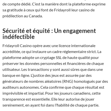
de compte dédié. C’est la manière dont la plateforme exprime
sa gratitude à ceux qui font de Fridayroll leur casino de
prédilection au Canada.
Sécurité et équité : Un engagement
indéfectible
Fridayroll Casino opère avec une licence internationale
accréditée, ce qui instaure un cadre réglementaire strict. La
plateforme adopte un cryptage SSL de haute qualité pour
préserver les données personnelles et financières de chaque
utilisateur. Les transactions y sont aussi sûres que dans une
banque en ligne. L’justice des jeux est assurée par des
générateurs de nombres aléatoires (RNG) homologués par des
auditeurs autonomes. Cela confirme que chaque résultat est
imprévisible et impartial. Pour les joueurs canadiens, cette
transparence est essentielle. Elle leur autorise de jouer
sereinement, en ayant foi dans l’fiabilité de chaque partie.