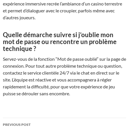
expérience immersive recrée l’ambiance d’un casino terrestre
et permet d’dialoguer avec le croupier, parfois même avec
d’autres joueurs.
Quelle démarche suivre si j’oublie mon
mot de passe ou rencontre un problème
technique ?
Servez-vous de la fonction “Mot de passe oublié” sur la page de
connexion. Pour tout autre problème technique ou question,
contactez le service clientèle 24/7 via le chat en direct sur le
site. L’équipe est réactive et vous accompagnera à régler
rapidement la difficulté, pour que votre expérience de jeu
puisse se dérouler sans encombre.
Post
PREVIOUS POST