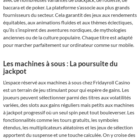
baccara et de poker. La plateforme s’associe aux plus grands
fournisseurs du secteur. Cela garantit des jeux aux rendements
équitables, aux animations fluides et aux thèmes éclectiques,
qu’ils s’inspirent des aventures nordiques, de mythologies
anciennes ou de la culture populaire. Chaque titre est adapté
pour marcher parfaitement sur ordinateur comme sur mobile.
Les machines à sous : La poursuite du
jackpot
L’espace réservé aux machines à sous chez Fridayroll Casino
est un terrain de jeu stimulant pour qui espère de gains. Les
joueurs peuvent sélectionner parmi des titres aux volatilités
variées, des slots aux gains réguliers mais petits aux machines
à jackpot progressif où un seul spin peut tout bouleverser. Les
fonctionnalités comme les tours gratuits, les symboles
étendus, les multiplicateurs aléatoires et les jeux de sélection
apportent du suspense et une touche calculée. On y croise des