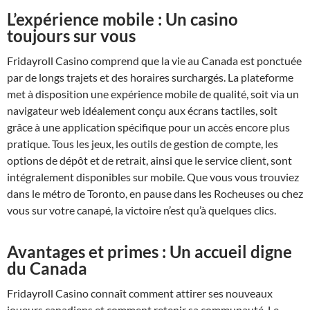
L’expérience mobile : Un casino
toujours sur vous
Fridayroll Casino comprend que la vie au Canada est ponctuée
par de longs trajets et des horaires surchargés. La plateforme
met à disposition une expérience mobile de qualité, soit via un
navigateur web idéalement conçu aux écrans tactiles, soit
grâce à une application spécifique pour un accès encore plus
pratique. Tous les jeux, les outils de gestion de compte, les
options de dépôt et de retrait, ainsi que le service client, sont
intégralement disponibles sur mobile. Que vous vous trouviez
dans le métro de Toronto, en pause dans les Rocheuses ou chez
vous sur votre canapé, la victoire n’est qu’à quelques clics.
Avantages et primes : Un accueil digne
du Canada
Fridayroll Casino connaît comment attirer ses nouveaux
joueurs canadiens et comment retenir sa communauté. Le