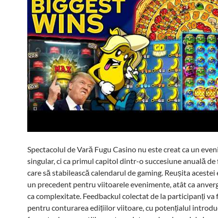
Spectacolul de Vară Fugu Casino nu este creat ca un eve
singular, ci ca primul capitol dintr-o succesiune anuală de 
care să stabilească calendarul de gaming. Reușita acestei e
un precedent pentru viitoarele evenimente, atât ca anverg
ca complexitate. Feedbackul colectat de la participanți va fi
pentru conturarea edițiilor viitoare, cu potențialul introdu