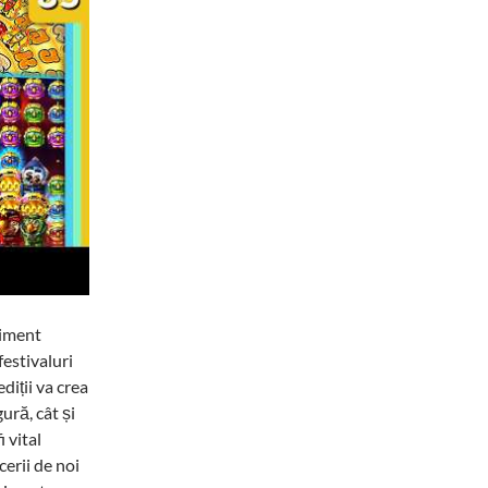
niment
festivaluri
diții va crea
ură, cât și
 vital
cerii de noi