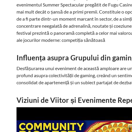
evenimentul Summer Spectacular pregătit de Fugu Casino
mai mult decât o șansă de a primi premii. Constituie o op
de a fi parte dintr-un moment marcant în sector, de a simți
concentrare neegalată de adrenalină, noutate și coeziune
festival prezintă o panoramă completă a celor mai valoro
ale jocurilor moderne: competiția sănătoasă
Influența asupra Grupului din gamin
Desfășurarea unui eveniment de această amploare are u
profund asupra colectivității de gaming, creând un senti
consolidat de apartenență și un subiect partajat de dezba
Viziuni de Viitor și Evenimente Repe