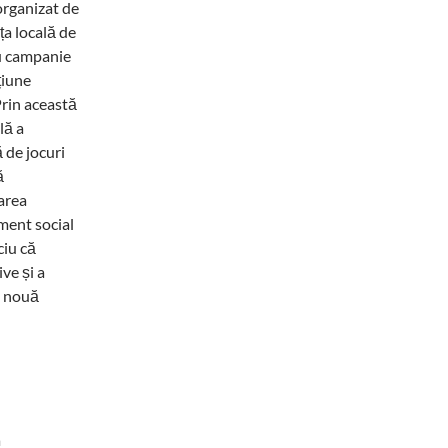
organizat de
a locală de
au campanie
țiune
rin această
lă a
 de jocuri
ă
parea
ment social
ciu că
ve și a
o nouă
a