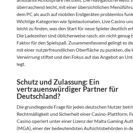
überraschend leicht, mit einer übersichtlichen Menüführu
dem PC als auch auf mobilen Endgeräten problemlos funkt
Wichtige Kategorien wie Spielautomaten, Live Casino und
leicht zu finden, was den Start für neue Spieler deutlich er
Die Ladezeiten sind üblicherweise rasch, ein nicht genug 
Faktor für den Spielspaß. Zusammenfassend gelingt es de
mit einer nutzerfreundlichen Oberfläche zu punkten, die 
Verwirrung stiftet und den Fokus auf das Angebot an Un
legt.
Schutz und Zulassung: Ein
vertrauenswürdiger Partner für
Deutschland?
Die grundlegende Frage für jeden deutschen Nutzer betrif
Rechtmäßigkeit und Sicherheit einer Casino-Plattform. Fe
Casino operiert unter einer Lizenz der Malta Gaming Aut
(MGA), einer der bedeutendsten Aufsichtsbehörden in de