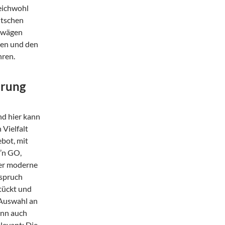
leichwohl
utschen
abwägen
men und den
hren.
erung
nd hier kann
 Vielfalt
bot, mit
y’n GO,
ber moderne
nspruch
stückt und
 Auswahl an
enn auch
elevant: Die