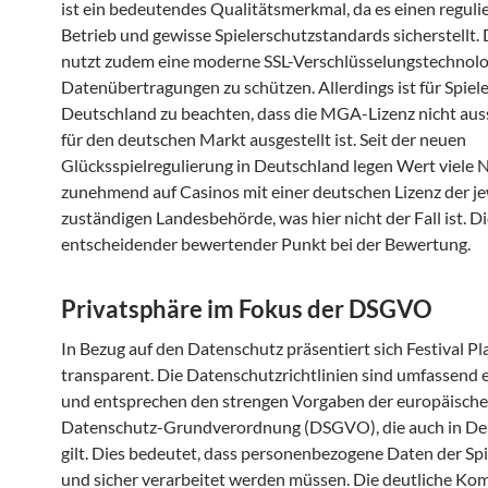
ist ein bedeutendes Qualitätsmerkmal, da es einen reguli
Betrieb und gewisse Spielerschutzstandards sicherstellt.
nutzt zudem eine moderne SSL-Verschlüsselungstechnolog
Datenübertragungen zu schützen. Allerdings ist für Spiele
Deutschland zu beachten, dass die MGA-Lizenz nicht auss
für den deutschen Markt ausgestellt ist. Seit der neuen
Glücksspielregulierung in Deutschland legen Wert viele 
zunehmend auf Casinos mit einer deutschen Lizenz der je
zuständigen Landesbehörde, was hier nicht der Fall ist. Die
entscheidender bewertender Punkt bei der Bewertung.
Privatsphäre im Fokus der DSGVO
In Bezug auf den Datenschutz präsentiert sich Festival P
transparent. Die Datenschutzrichtlinien sind umfassend 
und entsprechen den strengen Vorgaben der europäisch
Datenschutz-Grundverordnung (DSGVO), die auch in De
gilt. Dies bedeutet, dass personenbezogene Daten der Spie
und sicher verarbeitet werden müssen. Die deutliche K