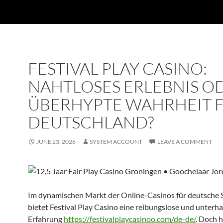
FESTIVAL PLAY CASINO:
NAHTLOSES ERLEBNIS O
ÜBERHYPTE WAHRHEIT 
DEUTSCHLAND?
JUNE 23, 2026
SYSTEM ACCOUNT
LEAVE A COMMENT
Im dynamischen Markt der Online-Casinos für deutsche S
bietet Festival Play Casino eine reibungslose und unterh
Erfahrung
https://festivalplaycasinoo.com/de-de/
. Doch h