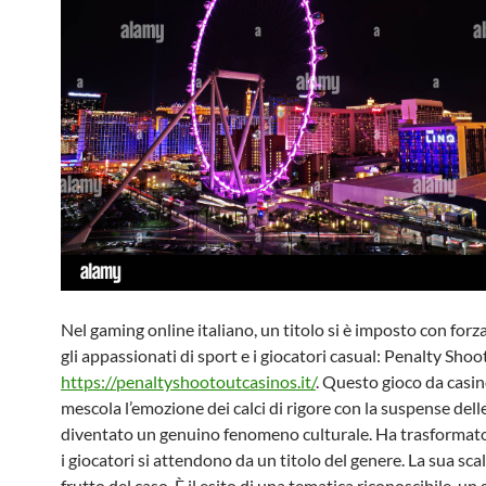
Nel gaming online italiano, un titolo si è imposto con forz
gli appassionati di sport e i giocatori casual: Penalty Sh
https://penaltyshootoutcasinos.it/
. Questo gioco da casin
mescola l’emozione dei calci di rigore con la suspense delle
diventato un genuino fenomeno culturale. Ha trasformato
i giocatori si attendono da un titolo del genere. La sua sca
frutto del caso. È il esito di una tematica riconoscibile, u