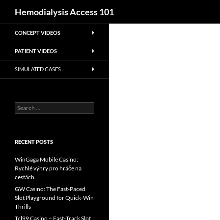
Search
Hemodialysis Access 101
Skip
CONCEPT VIDEOS
to
content
PATIENT VIDEOS
SIMULATED CASES
Search
for:
RECENT POSTS
WinGaga Mobile Casino:
Rychlé výhry pro hráče na
cestách
GW Casino: The Fast‑Paced
Slot Playground for Quick‑Win
Thrills
Tcl99 Casino – Fast‑Track Slot