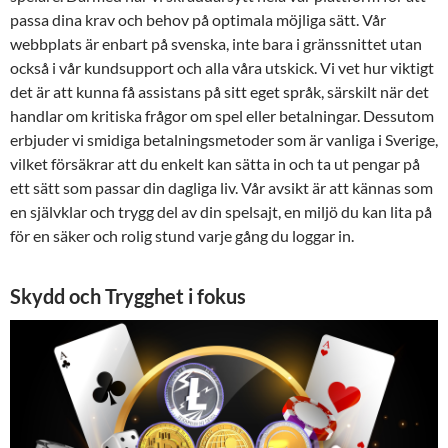
passa dina krav och behov på optimala möjliga sätt. Vår
webbplats är enbart på svenska, inte bara i gränssnittet utan
också i vår kundsupport och alla våra utskick. Vi vet hur viktigt
det är att kunna få assistans på sitt eget språk, särskilt när det
handlar om kritiska frågor om spel eller betalningar. Dessutom
erbjuder vi smidiga betalningsmetoder som är vanliga i Sverige,
vilket försäkrar att du enkelt kan sätta in och ta ut pengar på
ett sätt som passar din dagliga liv. Vår avsikt är att kännas som
en självklar och trygg del av din spelsajt, en miljö du kan lita på
för en säker och rolig stund varje gång du loggar in.
Skydd och Trygghet i fokus