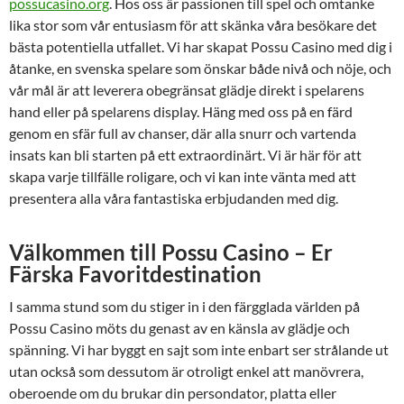
possucasino.org
. Hos oss är passionen till spel och omtanke
lika stor som vår entusiasm för att skänka våra besökare det
bästa potentiella utfallet. Vi har skapat Possu Casino med dig i
åtanke, en svenska spelare som önskar både nivå och nöje, och
vår mål är att leverera obegränsat glädje direkt i spelarens
hand eller på spelarens display. Häng med oss på en färd
genom en sfär full av chanser, där alla snurr och vartenda
insats kan bli starten på ett extraordinärt. Vi är här för att
skapa varje tillfälle roligare, och vi kan inte vänta med att
presentera alla våra fantastiska erbjudanden med dig.
Välkommen till Possu Casino – Er
Färska Favoritdestination
I samma stund som du stiger in i den färgglada världen på
Possu Casino möts du genast av en känsla av glädje och
spänning. Vi har byggt en sajt som inte enbart ser strålande ut
utan också som dessutom är otroligt enkel att manövrera,
oberoende om du brukar din persondator, platta eller