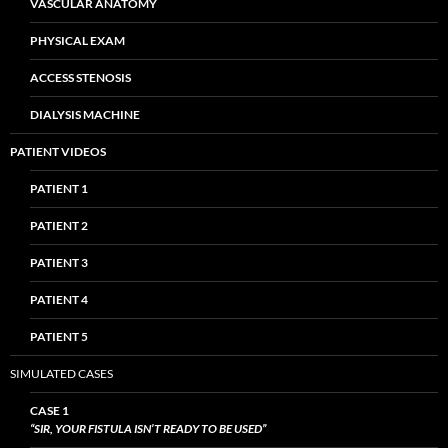
VASCULAR ANATOMY
PHYSICAL EXAM
ACCESS STENOSIS
DIALYSIS MACHINE
PATIENT VIDEOS
PATIENT 1
PATIENT 2
PATIENT 3
PATIENT 4
PATIENT 5
SIMULATED CASES
CASE 1
“SIR, YOUR FISTULA ISN’T READY TO BE USED”