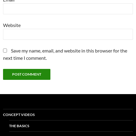
Website
Save my name, email, and website in this browser for the
next time I comment.
CONCEPT VIDEOS
THE BASICS