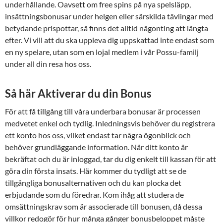
underhållande. Oavsett om free spins på nya spelsläpp,
insättningsbonusar under helgen eller särskilda tävlingar med
betydande prispottar, så finns det alltid någonting att längta
efter. Vi vill att du ska uppleva dig uppskattad inte endast som
en ny spelare, utan som en lojal medlem i vår Possu-familj
under all din resa hos oss.
Så här Aktiverar du din Bonus
För att få tillgång till våra underbara bonusar är processen
medvetet enkel och tydlig. Inledningsvis behöver du registrera
ett konto hos oss, vilket endast tar några ögonblick och
behöver grundläggande information. När ditt konto är
bekräftat och du är inloggad, tar du dig enkelt till kassan för att
göra din första insats. Här kommer du tydligt att se de
tillgängliga bonusalternativen och du kan plocka det
erbjudande som du föredrar. Kom ihåg att studera de
omsättningskrav som är associerade till bonusen, då dessa
villkor redogör för hur många gånger bonusbeloppet måste