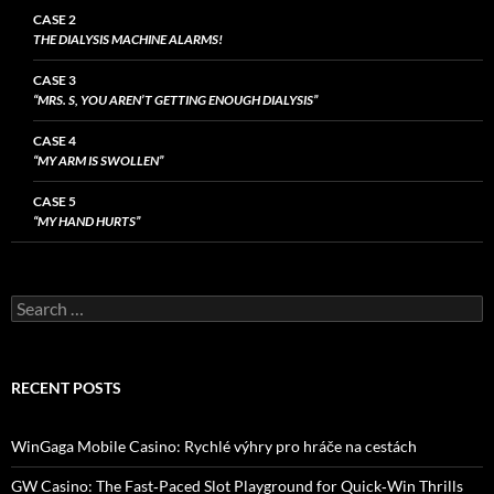
CASE 2
THE DIALYSIS MACHINE ALARMS!
CASE 3
“MRS. S, YOU AREN’T GETTING ENOUGH DIALYSIS”
CASE 4
“MY ARM IS SWOLLEN”
CASE 5
“MY HAND HURTS”
Search
for:
RECENT POSTS
WinGaga Mobile Casino: Rychlé výhry pro hráče na cestách
GW Casino: The Fast‑Paced Slot Playground for Quick‑Win Thrills