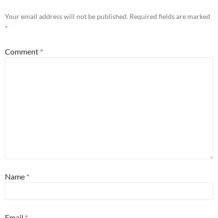
Your email address will not be published.
Required fields are marked
*
Comment
*
Name
*
Email
*