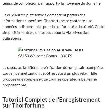
temps de complétion par rapport à la moyenne du domaine.
Là où d’autres plateformes demandent parfois des
informations superflues, Thorfortune se contente aux
données indispensables pour la conformité et la sûreté. Cette
simplicité montre d’un respect pour la vie privée des
utilisateurs.
La capacité de différer la vérification documentaire complète,
tout en permettant un dépôt, est aussi un plus relatif. Elle
propose une souplesse que tous les opérateurs belges ne
proposent pas.
Tutoriel Complet de l’Enregistrement
sur Thorfortune