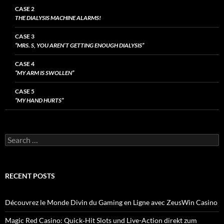
CASE 2
THE DIALYSIS MACHINE ALARMS!
CASE 3
“MRS. S, YOU AREN’T GETTING ENOUGH DIALYSIS”
CASE 4
“MY ARM IS SWOLLEN”
CASE 5
“MY HAND HURTS”
Search
for:
RECENT POSTS
Découvrez le Monde Divin du Gaming en Ligne avec ZeusWin Casino
Magic Red Casino: Quick‑Hit Slots und Live-Action direkt zum