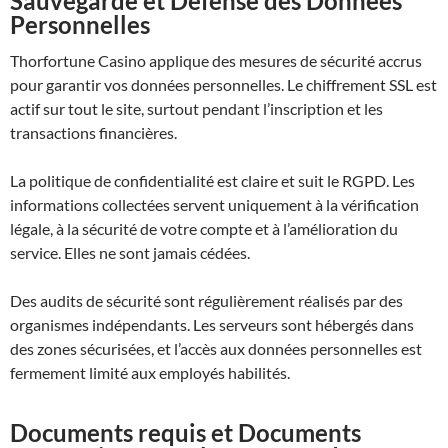
Sauvegarde et Défense des Données
Personnelles
Thorfortune Casino applique des mesures de sécurité accrus
pour garantir vos données personnelles. Le chiffrement SSL est
actif sur tout le site, surtout pendant l’inscription et les
transactions financières.
La politique de confidentialité est claire et suit le RGPD. Les
informations collectées servent uniquement à la vérification
légale, à la sécurité de votre compte et à l’amélioration du
service. Elles ne sont jamais cédées.
Des audits de sécurité sont régulièrement réalisés par des
organismes indépendants. Les serveurs sont hébergés dans
des zones sécurisées, et l’accès aux données personnelles est
fermement limité aux employés habilités.
Documents requis et Documents