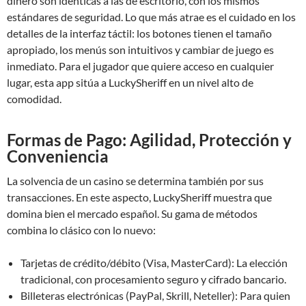
dinero son idénticas a las de escritorio, con los mismos
estándares de seguridad. Lo que más atrae es el cuidado en los
detalles de la interfaz táctil: los botones tienen el tamaño
apropiado, los menús son intuitivos y cambiar de juego es
inmediato. Para el jugador que quiere acceso en cualquier
lugar, esta app sitúa a LuckySheriff en un nivel alto de
comodidad.
Formas de Pago: Agilidad, Protección y
Conveniencia
La solvencia de un casino se determina también por sus
transacciones. En este aspecto, LuckySheriff muestra que
domina bien el mercado español. Su gama de métodos
combina lo clásico con lo nuevo:
Tarjetas de crédito/débito (Visa, MasterCard): La elección
tradicional, con procesamiento seguro y cifrado bancario.
Billeteras electrónicas (PayPal, Skrill, Neteller): Para quien