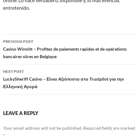
online. Lo hace verdadero, disponible y, lo más esencial,
entretenido.
Post
PREVIOUS POST
navigation
Casino Winnitt – Profitez de paiements rapides et de opérations
bancaires sûres en Belgique
NEXT POST
LuckySheriff Casino – Είναι Αξιόπιστο στο Trustpilot για την
Ελληνική Αγορά
LEAVE A REPLY
Your email address will not be published.
Required fields are marked
*