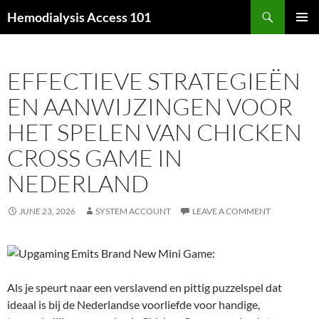
Skip
Search
Hemodialysis Access 101
to
PRIMAR
content
MENU
EFFECTIEVE STRATEGIEËN
EN AANWIJZINGEN VOOR
HET SPELEN VAN CHICKEN
CROSS GAME IN
NEDERLAND
JUNE 23, 2026
SYSTEM ACCOUNT
LEAVE A COMMENT
Als je speurt naar een verslavend en pittig puzzelspel dat
ideaal is bij de Nederlandse voorliefde voor handige,