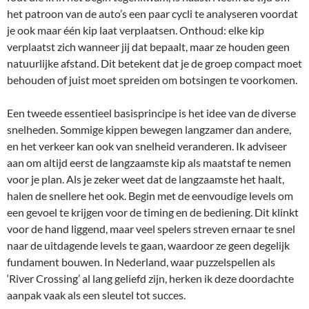
het patroon van de auto’s een paar cycli te analyseren voordat
je ook maar één kip laat verplaatsen. Onthoud: elke kip
verplaatst zich wanneer jij dat bepaalt, maar ze houden geen
natuurlijke afstand. Dit betekent dat je de groep compact moet
behouden of juist moet spreiden om botsingen te voorkomen.
Een tweede essentieel basisprincipe is het idee van de diverse
snelheden. Sommige kippen bewegen langzamer dan andere,
en het verkeer kan ook van snelheid veranderen. Ik adviseer
aan om altijd eerst de langzaamste kip als maatstaf te nemen
voor je plan. Als je zeker weet dat de langzaamste het haalt,
halen de snellere het ook. Begin met de eenvoudige levels om
een gevoel te krijgen voor de timing en de bediening. Dit klinkt
voor de hand liggend, maar veel spelers streven ernaar te snel
naar de uitdagende levels te gaan, waardoor ze geen degelijk
fundament bouwen. In Nederland, waar puzzelspellen als
‘River Crossing’ al lang geliefd zijn, herken ik deze doordachte
aanpak vaak als een sleutel tot succes.