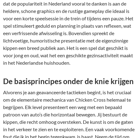
dat de populariteit in Nederland vooral te danken is aan de
heldere, schone graphics en de rustige gameplay die ideaal is
voor een korte speelsessie in de trein of tijdens een pauze. Het
spel stimuleert geduld en planning in plaats van reflexen, wat
een verfrissende afwisseling is. Bovendien spreekt de
lichtvoetige, humoristische presentatie met de eigenzinnige
kippen een breed publiek aan. Het is een spel dat geschikt is
voor jong en oud, wat het een geschikte gezinsactiviteit maakt
in het Nederlandse huishouden.
De basisprincipes onder de knie krijgen
Alvorens je aan geavanceerde tactieken begint, is het cruciaal
om de elementaire mechanica van Chicken Cross helemaal te
begrijpen. Elk level presenteert een weg met een bepaald
patroon van auto’s die horizontaal bewegen. Jij bestuurt de
kippen, die recht omhoog oversteken. De kunst is om de gaten
in het verkeer te zien en te exploiteren. Een vaak voorkomende
fout die ik in het begin tegenkwam, is haast. Neem de tijd om