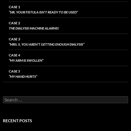
CASE 1
“SIR, YOUR FISTULA ISN’T READY TO BE USED”
CASE 2
THE DIALYSIS MACHINE ALARMS!
CASE 3
“MRS. S, YOU AREN’T GETTING ENOUGH DIALYSIS”
CASE 4
“MY ARM IS SWOLLEN”
CASE 5
“MY HAND HURTS”
Search
for:
RECENT POSTS