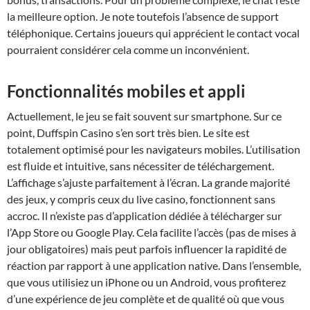
la meilleure option. Je note toutefois l’absence de support
téléphonique. Certains joueurs qui apprécient le contact vocal
pourraient considérer cela comme un inconvénient.
Fonctionnalités mobiles et appli
Actuellement, le jeu se fait souvent sur smartphone. Sur ce
point, Duffspin Casino s’en sort très bien. Le site est
totalement optimisé pour les navigateurs mobiles. L’utilisation
est fluide et intuitive, sans nécessiter de téléchargement.
L’affichage s’ajuste parfaitement à l’écran. La grande majorité
des jeux, y compris ceux du live casino, fonctionnent sans
accroc. Il n’existe pas d’application dédiée à télécharger sur
l’App Store ou Google Play. Cela facilite l’accès (pas de mises à
jour obligatoires) mais peut parfois influencer la rapidité de
réaction par rapport à une application native. Dans l’ensemble,
que vous utilisiez un iPhone ou un Android, vous profiterez
d’une expérience de jeu complète et de qualité où que vous