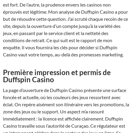
est fort. De l’autre, la prudence envers les casinos non
éprouvés est légitime. Mon analyse de Duffspin Casino a pour
but de résoudre cette question. J’ai scruté chaque recoin de ce
site, depuis la ouverture d’un compte jusqu’à la variété des
jeux, en passant par le service client et la netteté des
conditions de retrait. Ce qui suit est le rapport de mon
enquête. Il vous fournira les clés pour décider si Duffspin
Casino vaut votre temps, au-delà des promesses marketing.
Première impression et permis de
Duffspin Casino
La page d’ouverture de Duffspin Casino présente une surface
foncée et actuelle, où les couleurs des jeux ressortent avec
éclat. On repère aisément son itinéraire vers les promotions, la
zone des jeux ou le support. Un aspect m’a rassuré
immédiatement : la licence est affichée clairement. Duffspin
Casino travaille sous l’autorité de Curaçao. Ce régulateur est
un intervenant célèbre dans le secteur des jeux en ligne. Sa