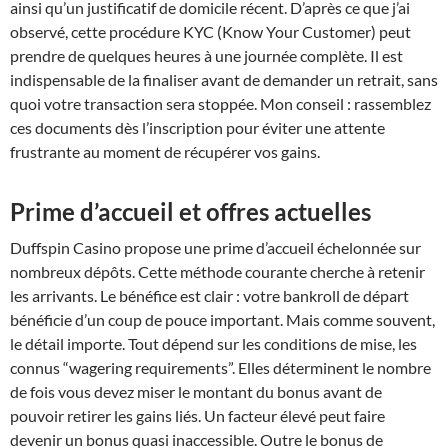
ainsi qu’un justificatif de domicile récent. D’après ce que j’ai
observé, cette procédure KYC (Know Your Customer) peut
prendre de quelques heures à une journée complète. Il est
indispensable de la finaliser avant de demander un retrait, sans
quoi votre transaction sera stoppée. Mon conseil : rassemblez
ces documents dès l’inscription pour éviter une attente
frustrante au moment de récupérer vos gains.
Prime d’accueil et offres actuelles
Duffspin Casino propose une prime d’accueil échelonnée sur
nombreux dépôts. Cette méthode courante cherche à retenir
les arrivants. Le bénéfice est clair : votre bankroll de départ
bénéficie d’un coup de pouce important. Mais comme souvent,
le détail importe. Tout dépend sur les conditions de mise, les
connus “wagering requirements”. Elles déterminent le nombre
de fois vous devez miser le montant du bonus avant de
pouvoir retirer les gains liés. Un facteur élevé peut faire
devenir un bonus quasi inaccessible. Outre le bonus de