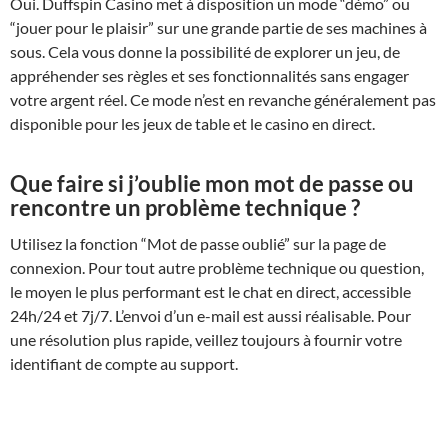
Oui. Duffspin Casino met à disposition un mode “démo” ou
“jouer pour le plaisir” sur une grande partie de ses machines à
sous. Cela vous donne la possibilité de explorer un jeu, de
appréhender ses règles et ses fonctionnalités sans engager
votre argent réel. Ce mode n’est en revanche généralement pas
disponible pour les jeux de table et le casino en direct.
Que faire si j’oublie mon mot de passe ou
rencontre un problème technique ?
Utilisez la fonction “Mot de passe oublié” sur la page de
connexion. Pour tout autre problème technique ou question,
le moyen le plus performant est le chat en direct, accessible
24h/24 et 7j/7. L’envoi d’un e-mail est aussi réalisable. Pour
une résolution plus rapide, veillez toujours à fournir votre
identifiant de compte au support.