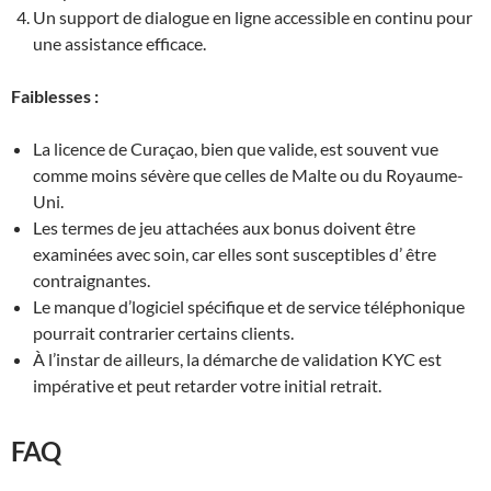
Un support de dialogue en ligne accessible en continu pour
une assistance efficace.
Faiblesses :
La licence de Curaçao, bien que valide, est souvent vue
comme moins sévère que celles de Malte ou du Royaume-
Uni.
Les termes de jeu attachées aux bonus doivent être
examinées avec soin, car elles sont susceptibles d’ être
contraignantes.
Le manque d’logiciel spécifique et de service téléphonique
pourrait contrarier certains clients.
À l’instar de ailleurs, la démarche de validation KYC est
impérative et peut retarder votre initial retrait.
FAQ