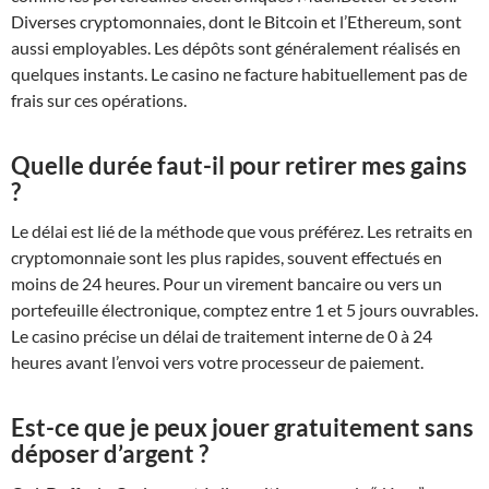
Diverses cryptomonnaies, dont le Bitcoin et l’Ethereum, sont
aussi employables. Les dépôts sont généralement réalisés en
quelques instants. Le casino ne facture habituellement pas de
frais sur ces opérations.
Quelle durée faut-il pour retirer mes gains
?
Le délai est lié de la méthode que vous préférez. Les retraits en
cryptomonnaie sont les plus rapides, souvent effectués en
moins de 24 heures. Pour un virement bancaire ou vers un
portefeuille électronique, comptez entre 1 et 5 jours ouvrables.
Le casino précise un délai de traitement interne de 0 à 24
heures avant l’envoi vers votre processeur de paiement.
Est-ce que je peux jouer gratuitement sans
déposer d’argent ?