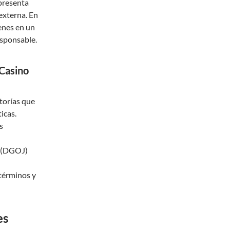
presenta
externa. En
ienes en un
esponsable.
Casino
torías que
icas.
s
r (DGOJ)
términos y
es