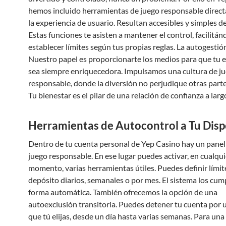
hemos incluido herramientas de juego responsable direc
la experiencia de usuario. Resultan accesibles y simples de 
Estas funciones te asisten a mantener el control, facilitán
establecer límites según tus propias reglas. La autogestión
Nuestro papel es proporcionarte los medios para que tu 
sea siempre enriquecedora. Impulsamos una cultura de j
responsable, donde la diversión no perjudique otras parte
Tu bienestar es el pilar de una relación de confianza a larg
Herramientas de Autocontrol a Tu Disp
Dentro de tu cuenta personal de Yep Casino hay un panel
juego responsable. En ese lugar puedes activar, en cualqui
momento, varias herramientas útiles. Puedes definir límit
depósito diarios, semanales o por mes. El sistema los cum
forma automática. También ofrecemos la opción de una
autoexclusión transitoria. Puedes detener tu cuenta por 
que tú elijas, desde un día hasta varias semanas. Para un