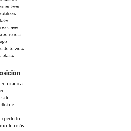
tamente en
utilizar.
dote
 es clave.
experiencia
uego
s de tu vida.
o plazo.
osición
 enfocado al
er
es de
plirá de
un período
a medida más