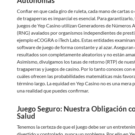
Autónomas
Confiar en que cada giro de ruleta, cada mano de cartas o 
de tragaperras es imparcial es esencial. Para garantizarlo,
juegos de Yep Casino utilizan Generadores de Números A
(RNG) avalados por organismos independientes de presti
ejemplo eCOGRA o iTech Labs. Estas entidades examinan
software de juego de forma constante y al azar. Aseguran 
resultados son completamente aleatorios y no están ama
Asimismo, divulgamos los tasas de retorno (RTP) de nues
tragaperras y juegos de casino. Por lo tanto conoces con 
cuáles ofrecen las probabilidades matemáticas más favora
término largo. La equidad en Yep Casino no es una mera p
una realidad que puedes confirmar.
Juego Seguro: Nuestra Obligación c
Salud
Tenemos la certeza de que el juego debe ser un entreteni
divertido y controlado, nunca un problema. Por ello en Y