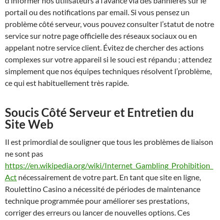
d’informer nos utilisateurs à l’avance via des bannières sur le
portail ou des notifications par email. Si vous pensez un
problème côté serveur, vous pouvez consulter l’statut de notre
service sur notre page officielle des réseaux sociaux ou en
appelant notre service client. Évitez de chercher des actions
complexes sur votre appareil si le souci est répandu ; attendez
simplement que nos équipes techniques résolvent l’problème,
ce qui est habituellement très rapide.
Soucis Côté Serveur et Entretien du
Site Web
Il est primordial de souligner que tous les problèmes de liaison
ne sont pas
https://en.wikipedia.org/wiki/Internet_Gambling_Prohibition_
Act
nécessairement de votre part. En tant que site en ligne,
Roulettino Casino a nécessité de périodes de maintenance
technique programmée pour améliorer ses prestations,
corriger des erreurs ou lancer de nouvelles options. Ces