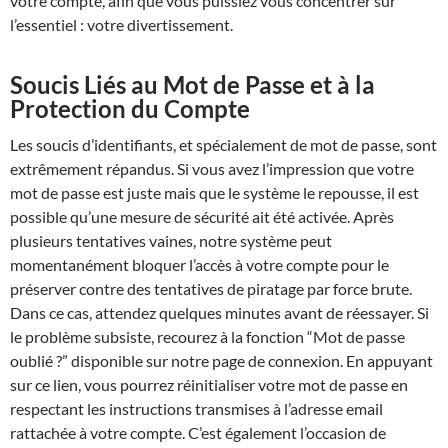
votre compte, afin que vous puissiez vous concentrer sur
l’essentiel : votre divertissement.
Soucis Liés au Mot de Passe et à la
Protection du Compte
Les soucis d’identifiants, et spécialement de mot de passe, sont
extrêmement répandus. Si vous avez l’impression que votre
mot de passe est juste mais que le système le repousse, il est
possible qu’une mesure de sécurité ait été activée. Après
plusieurs tentatives vaines, notre système peut
momentanément bloquer l’accès à votre compte pour le
préserver contre des tentatives de piratage par force brute.
Dans ce cas, attendez quelques minutes avant de réessayer. Si
le problème subsiste, recourez à la fonction “Mot de passe
oublié ?” disponible sur notre page de connexion. En appuyant
sur ce lien, vous pourrez réinitialiser votre mot de passe en
respectant les instructions transmises à l’adresse email
rattachée à votre compte. C’est également l’occasion de