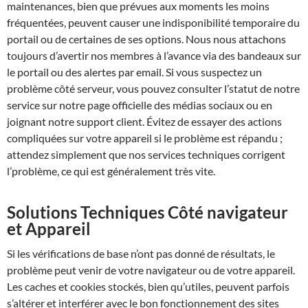
maintenances, bien que prévues aux moments les moins
fréquentées, peuvent causer une indisponibilité temporaire du
portail ou de certaines de ses options. Nous nous attachons
toujours d’avertir nos membres à l’avance via des bandeaux sur
le portail ou des alertes par email. Si vous suspectez un
problème côté serveur, vous pouvez consulter l’statut de notre
service sur notre page officielle des médias sociaux ou en
joignant notre support client. Évitez de essayer des actions
compliquées sur votre appareil si le problème est répandu ;
attendez simplement que nos services techniques corrigent
l’problème, ce qui est généralement très vite.
Solutions Techniques Côté navigateur
et Appareil
Si les vérifications de base n’ont pas donné de résultats, le
problème peut venir de votre navigateur ou de votre appareil.
Les caches et cookies stockés, bien qu’utiles, peuvent parfois
s’altérer et interférer avec le bon fonctionnement des sites