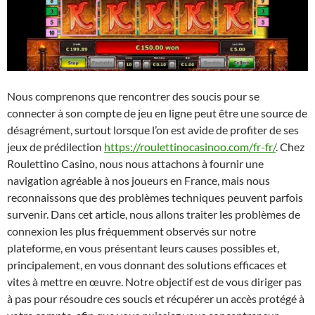
Nous comprenons que rencontrer des soucis pour se
connecter à son compte de jeu en ligne peut être une source de
désagrément, surtout lorsque l’on est avide de profiter de ses
jeux de prédilection
https://roulettinocasinoo.com/fr-fr/
. Chez
Roulettino Casino, nous nous attachons à fournir une
navigation agréable à nos joueurs en France, mais nous
reconnaissons que des problèmes techniques peuvent parfois
survenir. Dans cet article, nous allons traiter les problèmes de
connexion les plus fréquemment observés sur notre
plateforme, en vous présentant leurs causes possibles et,
principalement, en vous donnant des solutions efficaces et
vites à mettre en œuvre. Notre objectif est de vous diriger pas
à pas pour résoudre ces soucis et récupérer un accès protégé à