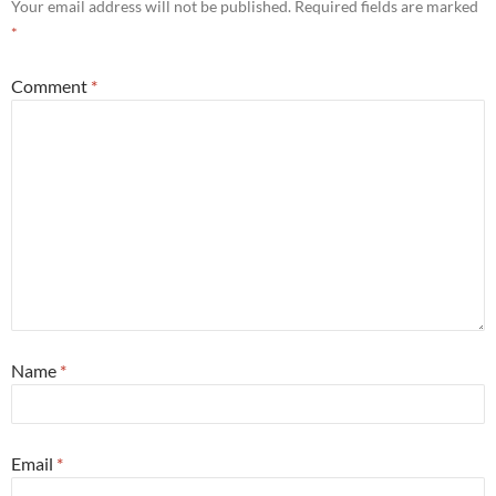
Your email address will not be published.
Required fields are marked
*
Comment
*
Name
*
Email
*