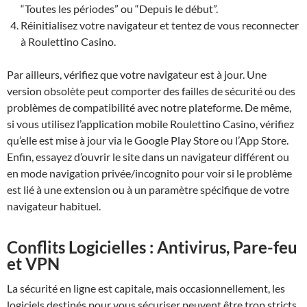
“Toutes les périodes” ou “Depuis le début”.
Réinitialisez votre navigateur et tentez de vous reconnecter
à Roulettino Casino.
Par ailleurs, vérifiez que votre navigateur est à jour. Une
version obsolète peut comporter des failles de sécurité ou des
problèmes de compatibilité avec notre plateforme. De même,
si vous utilisez l’application mobile Roulettino Casino, vérifiez
qu’elle est mise à jour via le Google Play Store ou l’App Store.
Enfin, essayez d’ouvrir le site dans un navigateur différent ou
en mode navigation privée/incognito pour voir si le problème
est lié à une extension ou à un paramètre spécifique de votre
navigateur habituel.
Conflits Logicielles : Antivirus, Pare-feu
et VPN
La sécurité en ligne est capitale, mais occasionnellement, les
logiciels destinés pour vous sécuriser peuvent être trop stricts