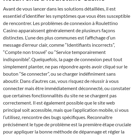
Avant de vous lancer dans les solutions détaillées, il est
essentiel d’identifier les symptômes que vous êtes susceptible
de rencontrer. Les problèmes de connexion à Roulettino
Casino apparaissent généralement de plusieurs façons
distinctes. L’une des plus communes est l’affichage d’un
message d’erreur clair, comme “Identifiants incorrects”,
“Compte non trouvé” ou “Service temporairement
indisponible”. Quelquefois, la page de connexion peut tout
simplement planter, ne pas répondre après avoir cliqué sur le
bouton “Se connecter”, ou se charger indéfiniment sans
aboutir. Dans d’autres cas, vous risquez de réussir à vous
connecter mais être immédiatement déconnecté, ou constater
que certaines fonctionnalités du site ne se chargent pas
correctement. Il est également possible que le site web
principal soit accessible, mais que l’application mobile, si vous
l’utilisez, rencontre des bugs spécifiques. Reconnaître
précisément le type de problème est la première étape cruciale
pour appliquer la bonne méthode de dépannage et régler la