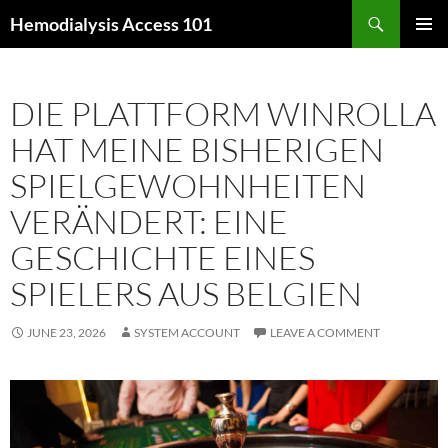
Skip
Search
Hemodialysis Access 101
to
PRIMAR
content
MENU
DIE PLATTFORM WINROLLA
HAT MEINE BISHERIGEN
SPIELGEWOHNHEITEN
VERÄNDERT: EINE
GESCHICHTE EINES
SPIELERS AUS BELGIEN
JUNE 23, 2026
SYSTEM ACCOUNT
LEAVE A COMMENT