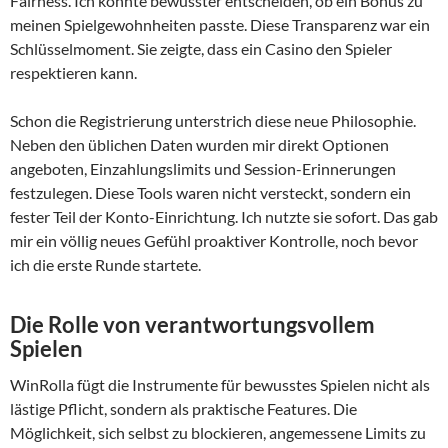
Fairness. Ich konnte bewusster entscheiden, ob ein Bonus zu
meinen Spielgewohnheiten passte. Diese Transparenz war ein
Schlüsselmoment. Sie zeigte, dass ein Casino den Spieler
respektieren kann.
Schon die Registrierung unterstrich diese neue Philosophie.
Neben den üblichen Daten wurden mir direkt Optionen
angeboten, Einzahlungslimits und Session-Erinnerungen
festzulegen. Diese Tools waren nicht versteckt, sondern ein
fester Teil der Konto-Einrichtung. Ich nutzte sie sofort. Das gab
mir ein völlig neues Gefühl proaktiver Kontrolle, noch bevor
ich die erste Runde startete.
Die Rolle von verantwortungsvollem
Spielen
WinRolla fügt die Instrumente für bewusstes Spielen nicht als
lästige Pflicht, sondern als praktische Features. Die
Möglichkeit, sich selbst zu blockieren, angemessene Limits zu