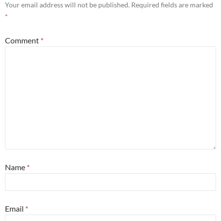
Your email address will not be published.
Required fields are marked
*
Comment
*
Name
*
Email
*