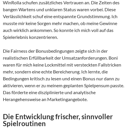
WinRolla schufen zusätzliches Vertrauen an. Die Zeiten des
bangen Wartens und unklaren Status waren vorbei. Diese
Verlässlichkeit schuf eine entspannte Grundstimmung. Ich
musste mir keine Sorgen mehr machen, ob meine Gewinne
auch wirklich ankommen. So konnte ich mich voll auf das
Spielerlebnis konzentrieren.
Die Fairness der Bonusbedingungen zeigte sich in der
realistischen Erfüllbarkeit der Umsatzanforderungen. Boni
waren für mich keine Lockmittel mit versteckten Fallstricken
mehr, sondern eine echte Bereicherung. Ich lernte, die
Bedingungen kritisch zu lesen und einen Bonus nur dann zu
aktivieren, wenn er zu meinem geplanten Spielpensum passte.
Das förderte eine disziplinierte und analytische
Herangehensweise an Marketingangebote.
Die Entwicklung frischer, sinnvoller
Spielroutinen