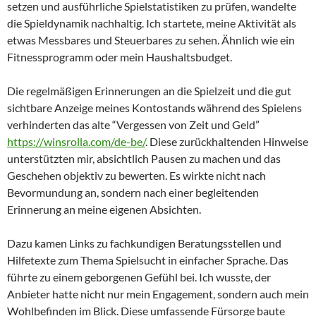
setzen und ausführliche Spielstatistiken zu prüfen, wandelte
die Spieldynamik nachhaltig. Ich startete, meine Aktivität als
etwas Messbares und Steuerbares zu sehen. Ähnlich wie ein
Fitnessprogramm oder mein Haushaltsbudget.
Die regelmäßigen Erinnerungen an die Spielzeit und die gut
sichtbare Anzeige meines Kontostands während des Spielens
verhinderten das alte “Vergessen von Zeit und Geld”
https://winsrolla.com/de-be/
. Diese zurückhaltenden Hinweise
unterstützten mir, absichtlich Pausen zu machen und das
Geschehen objektiv zu bewerten. Es wirkte nicht nach
Bevormundung an, sondern nach einer begleitenden
Erinnerung an meine eigenen Absichten.
Dazu kamen Links zu fachkundigen Beratungsstellen und
Hilfetexte zum Thema Spielsucht in einfacher Sprache. Das
führte zu einem geborgenen Gefühl bei. Ich wusste, der
Anbieter hatte nicht nur mein Engagement, sondern auch mein
Wohlbefinden im Blick. Diese umfassende Fürsorge baute