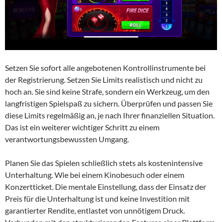
Setzen Sie sofort alle angebotenen Kontrollinstrumente bei
der Registrierung. Setzen Sie Limits realistisch und nicht zu
hoch an. Sie sind keine Strafe, sondern ein Werkzeug, um den
langfristigen Spielspaß zu sichern. Überprüfen und passen Sie
diese Limits regelmäßig an, je nach Ihrer finanziellen Situation.
Das ist ein weiterer wichtiger Schritt zu einem
verantwortungsbewussten Umgang.
Planen Sie das Spielen schließlich stets als kostenintensive
Unterhaltung. Wie bei einem Kinobesuch oder einem
Konzertticket. Die mentale Einstellung, dass der Einsatz der
Preis für die Unterhaltung ist und keine Investition mit
garantierter Rendite, entlastet von unnötigem Druck.