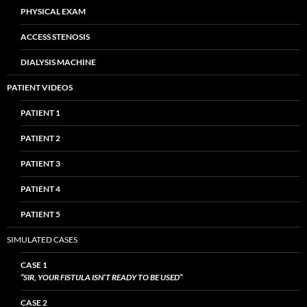
PHYSICAL EXAM
ACCESS STENOSIS
DIALYSIS MACHINE
PATIENT VIDEOS
PATIENT 1
PATIENT 2
PATIENT 3
PATIENT 4
PATIENT 5
SIMULATED CASES
CASE 1
“SIR, YOUR FISTULA ISN’T READY TO BE USED”
CASE 2