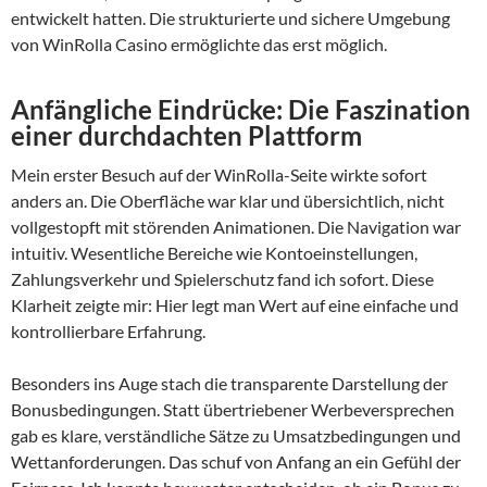
entwickelt hatten. Die strukturierte und sichere Umgebung
von WinRolla Casino ermöglichte das erst möglich.
Anfängliche Eindrücke: Die Faszination
einer durchdachten Plattform
Mein erster Besuch auf der WinRolla-Seite wirkte sofort
anders an. Die Oberfläche war klar und übersichtlich, nicht
vollgestopft mit störenden Animationen. Die Navigation war
intuitiv. Wesentliche Bereiche wie Kontoeinstellungen,
Zahlungsverkehr und Spielerschutz fand ich sofort. Diese
Klarheit zeigte mir: Hier legt man Wert auf eine einfache und
kontrollierbare Erfahrung.
Besonders ins Auge stach die transparente Darstellung der
Bonusbedingungen. Statt übertriebener Werbeversprechen
gab es klare, verständliche Sätze zu Umsatzbedingungen und
Wettanforderungen. Das schuf von Anfang an ein Gefühl der