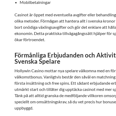
Mobilbetalningar
Casinot är öppet med eventuella avgifter eller behandling
olika metoder. Förmågan att hantera allt i svenska kronor
bort onödiga växlingsavgifter och gör det enklare att hålla
ekonomin. Detta praktiska tillvägagångssätt hjälper för s
ökar förtroendet.
Förmånliga Erbjudanden och Aktivit
Svenska Spelare
Hollywin Casino mottar nya spelare välkomna med en fö
välkomstbonus. Vanligtvis består den såväl en matchning 
första insättning och free spins. Ett sådant erbjudande er
utmärkt start och tillåter dig upptäcka casinot med mer sp
Tänk på att alltid granska de medföljande villkoren omsorg
speciellt om omsättningskrav, så du vet precis hur bonuse
uppbyggd.