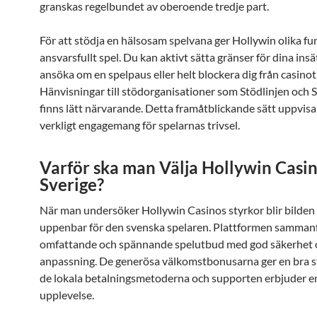
granskas regelbundet av oberoende tredje part.
För att stödja en hälsosam spelvana ger Hollywin olika fu
ansvarsfullt spel. Du kan aktivt sätta gränser för dina insä
ansöka om en spelpaus eller helt blockera dig från casinot
Hänvisningar till stödorganisationer som Stödlinjen och 
finns lätt närvarande. Detta framåtblickande sätt uppvisa
verkligt engagemang för spelarnas trivsel.
Varför ska man Välja Hollywin Casin
Sverige?
När man undersöker Hollywin Casinos styrkor blir bilden
uppenbar för den svenska spelaren. Plattformen sammanf
omfattande och spännande spelutbud med god säkerhet o
anpassning. De generösa välkomstbonusarna ger en bra s
de lokala betalningsmetoderna och supporten erbjuder 
upplevelse.