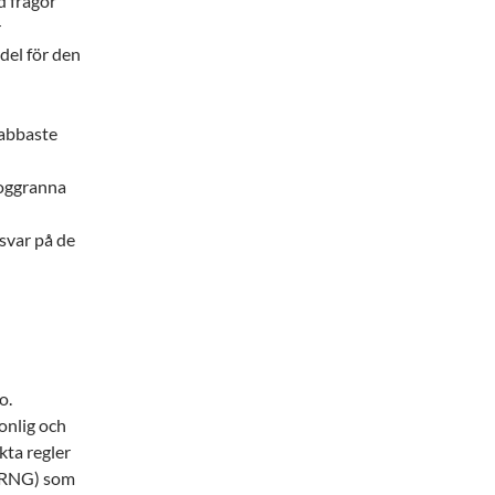
ed frågor
r
del för den
nabbaste
noggranna
svar på de
o.
sonlig och
ikta regler
 (RNG) som