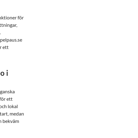
nktioner för
ttningar,
.
Spelpaus.se
r ett
o i
 ganska
ör ett
ch lokal
tart, medan
en bekväm