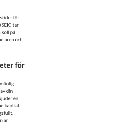
stider för
 (SEK) tar
 koll på
pelaren och
eter för
rmånlig
av din
bjuder en
elkapital.
sfullt,
n är