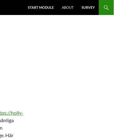
START MODULE
ABOUT
SURVEY
tps://holly-
månliga
en
ge. Här