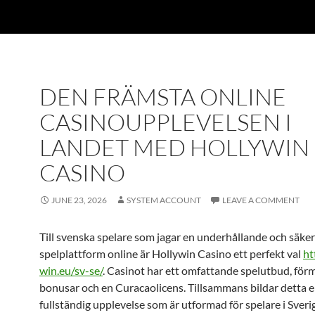
DEN FRÄMSTA ONLINE
CASINOUPPLEVELSEN I
LANDET MED HOLLYWIN
CASINO
JUNE 23, 2026
SYSTEM ACCOUNT
LEAVE A COMMENT
Till svenska spelare som jagar en underhållande och säker
spelplattform online är Hollywin Casino ett perfekt val
ht
win.eu/sv-se/
. Casinot har ett omfattande spelutbud, för
bonusar och en Curacaolicens. Tillsammans bildar detta 
fullständig upplevelse som är utformad för spelare i Sveri