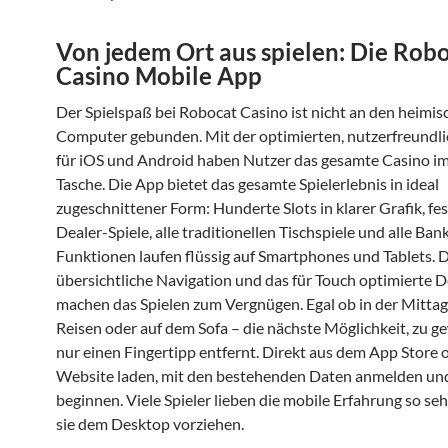
Von jedem Ort aus spielen: Die Rob
Casino Mobile App
Der Spielspaß bei Robocat Casino ist nicht an den heimis
Computer gebunden. Mit der optimierten, nutzerfreundl
für iOS und Android haben Nutzer das gesamte Casino im
Tasche. Die App bietet das gesamte Spielerlebnis in ideal
zugeschnittener Form: Hunderte Slots in klarer Grafik, fe
Dealer-Spiele, alle traditionellen Tischspiele und alle Ban
Funktionen laufen flüssig auf Smartphones und Tablets. D
übersichtliche Navigation und das für Touch optimierte D
machen das Spielen zum Vergnügen. Egal ob in der Mittag
Reisen oder auf dem Sofa – die nächste Möglichkeit, zu g
nur einen Fingertipp entfernt. Direkt aus dem App Store 
Website laden, mit den bestehenden Daten anmelden und
beginnen. Viele Spieler lieben die mobile Erfahrung so sehr
sie dem Desktop vorziehen.