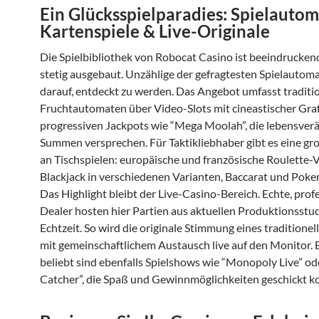
Ein Glücksspielparadies: Spielautom
Kartenspiele & Live-Originale
Die Spielbibliothek von Robocat Casino ist beeindrucken
stetig ausgebaut. Unzählige der gefragtesten Spielautom
darauf, entdeckt zu werden. Das Angebot umfasst traditi
Fruchtautomaten über Video-Slots mit cineastischer Grafi
progressiven Jackpots wie “Mega Moolah”, die lebensve
Summen versprechen. Für Taktikliebhaber gibt es eine g
an Tischspielen: europäische und französische Roulette-V
Blackjack in verschiedenen Varianten, Baccarat und Poker
Das Highlight bleibt der Live-Casino-Bereich. Echte, prof
Dealer hosten hier Partien aus aktuellen Produktionsstud
Echtzeit. So wird die originale Stimmung eines traditione
mit gemeinschaftlichem Austausch live auf den Monitor.
beliebt sind ebenfalls Spielshows wie “Monopoly Live” o
Catcher”, die Spaß und Gewinnmöglichkeiten geschickt k