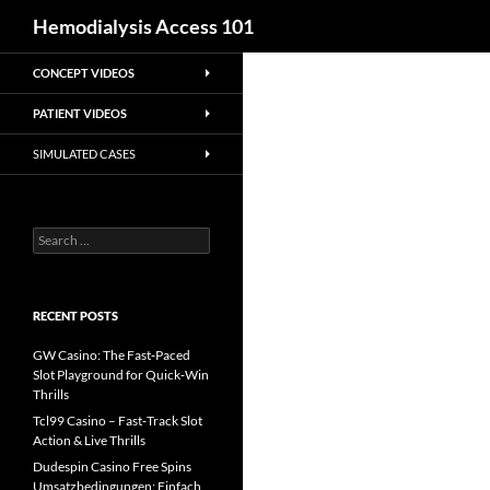
Search
Hemodialysis Access 101
Skip
CONCEPT VIDEOS
to
content
PATIENT VIDEOS
SIMULATED CASES
Search
for:
RECENT POSTS
GW Casino: The Fast‑Paced
Slot Playground for Quick‑Win
Thrills
Tcl99 Casino – Fast‑Track Slot
Action & Live Thrills
Dudespin Casino Free Spins
Umsatzbedingungen: Einfach