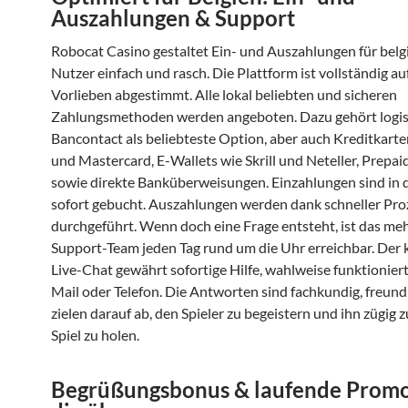
Auszahlungen & Support
Robocat Casino gestaltet Ein- und Auszahlungen für belg
Nutzer einfach und rasch. Die Plattform ist vollständig au
Vorlieben abgestimmt. Alle lokal beliebten und sicheren
Zahlungsmethoden werden angeboten. Dazu gehört logi
Bancontact als beliebteste Option, aber auch Kreditkarte
und Mastercard, E-Wallets wie Skrill und Neteller, Prepa
sowie direkte Banküberweisungen. Einzahlungen sind in d
sofort gebucht. Auszahlungen werden dank schneller Pro
durchgeführt. Wenn doch eine Frage entsteht, ist das me
Support-Team jeden Tag rund um die Uhr erreichbar. Der
Live-Chat gewährt sofortige Hilfe, wahlweise funktioniert
Mail oder Telefon. Die Antworten sind fachkundig, freund
zielen darauf ab, den Spieler zu begeistern und ihn zügig z
Spiel zu holen.
Begrüßungsbonus & laufende Promo