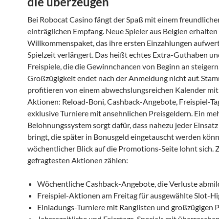
die überzeugen
Bei Robocat Casino fängt der Spaß mit einem freundlich
einträglichen Empfang. Neue Spieler aus Belgien erhalten
Willkommenspaket, das ihre ersten Einzahlungen aufwert
Spielzeit verlängert. Das heißt echtes Extra-Guthaben un
Freispiele, die die Gewinnchancen von Beginn an steigern
Großzügigkeit endet nach der Anmeldung nicht auf. Stam
profitieren von einem abwechslungsreichen Kalender mit
Aktionen: Reload-Boni, Cashback-Angebote, Freispiel-Ta
exklusive Turniere mit ansehnlichen Preisgeldern. Ein me
Belohnungssystem sorgt dafür, dass nahezu jeder Einsat
bringt, die später in Bonusgeld eingetauscht werden könn
wöchentlicher Blick auf die Promotions-Seite lohnt sich. 
gefragtesten Aktionen zählen:
Wöchentliche Cashback-Angebote, die Verluste abmil
Freispiel-Aktionen am Freitag für ausgewählte Slot-Hi
Einladungs-Turniere mit Ranglisten und großzügigen 
Jahreszeitliche und Feiertags-Specials mit überrasche