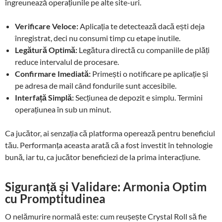
îngreunează operațiunile pe alte site-uri.
Verificare Veloce:
Aplicația te detectează dacă ești deja
înregistrat, deci nu consumi timp cu etape inutile.
Legătură Optimă:
Legătura directă cu companiile de plăți
reduce intervalul de procesare.
Confirmare Imediată:
Primești o notificare pe aplicație și
pe adresa de mail când fondurile sunt accesibile.
Interfață Simplă:
Secțiunea de depozit e simplu. Termini
operațiunea în sub un minut.
Ca jucător, ai senzația că platforma operează pentru beneficiul
tău. Performanța aceasta arată că a fost investit în tehnologie
bună, iar tu, ca jucător beneficiezi de la prima interacțiune.
Siguranță și Validare: Armonia Optim
cu Promptitudinea
O nelămurire normală este: cum reușește Crystal Roll să fie