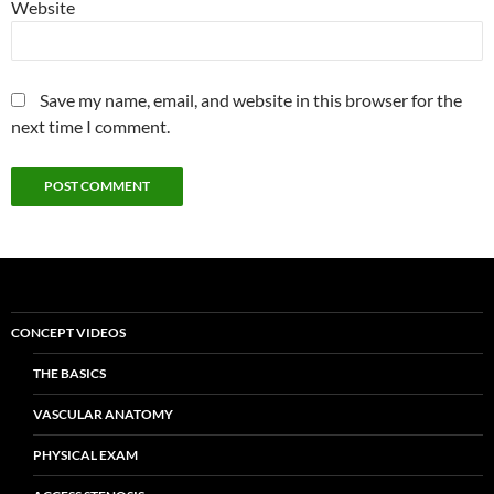
Website
Save my name, email, and website in this browser for the
next time I comment.
CONCEPT VIDEOS
THE BASICS
VASCULAR ANATOMY
PHYSICAL EXAM