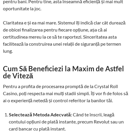
pentru bani. Pentru tine, asta înseamnă eficiență și mai mult
oportunitate la joc.
Claritatea e și ea mai mare. Sistemul îți indică clar cât durează
de obicei finalizarea pentru fiecare opțiune, așa că ai
certitudinea mereu la ce să te raportezi. Sinceritatea asta
facilitează la construirea unei relații de siguranță pe termen
lung.
Cum Să Beneficiezi la Maxim de Astfel
de Viteză
Pentru a profita de procesarea promptă de la Crystal Roll
Casino, poți respecta mai mulți stadii simpli. Îți vor fi de folos să
ai o experiență netedă și control referitor la banilor tăi.
Selectează Metoda Adecvată:
Când te înscrii, leagă
contului opțiuni de plată instante, precum Revolut sau un
card bancar cu plată instant.