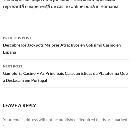
reprezintă o experiență de casino online bună în România.
Post
PREVIOUS POST
navigation
Descubre los Jackpots Mejores Atractivos en Golisimo Casino en
España
NEXT POST
Gambloria Casino – As Principais Características da Plataforma Que
a Destacam em Portugal
LEAVE A REPLY
Your email address will not be published.
Required fields are marked
*