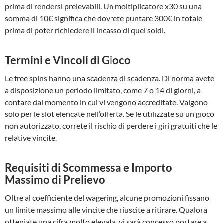
prima di rendersi prelevabili. Un moltiplicatore x30 su una
somma di 10€ significa che dovrete puntare 300€ in totale
prima di poter richiedere il incasso di quei soldi.
Termini e Vincoli di Gioco
Le free spins hanno una scadenza di scadenza. Di norma avete
a disposizione un periodo limitato, come 7 o 14 di giorni, a
contare dal momento in cui vi vengono accreditate. Valgono
solo per le slot elencate nell’offerta. Se le utilizzate su un gioco
non autorizzato, correte il rischio di perdere i giri gratuiti che le
relative vincite.
Requisiti di Scommessa e Importo
Massimo di Prelievo
Oltre al coefficiente del wagering, alcune promozioni fissano
un limite massimo alle vincite che riuscite a ritirare. Qualora
otteniate una cifra molto elevata, vi sarà concesso portare a