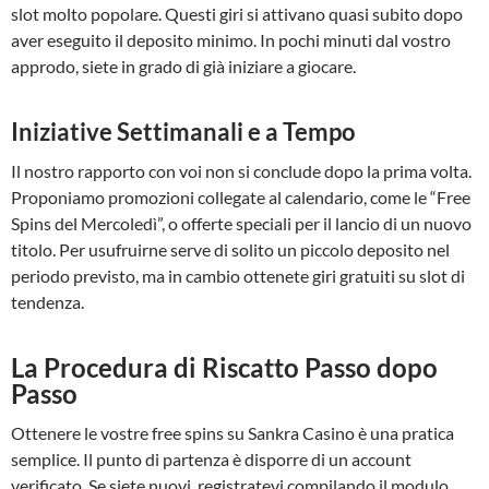
slot molto popolare. Questi giri si attivano quasi subito dopo
aver eseguito il deposito minimo. In pochi minuti dal vostro
approdo, siete in grado di già iniziare a giocare.
Iniziative Settimanali e a Tempo
Il nostro rapporto con voi non si conclude dopo la prima volta.
Proponiamo promozioni collegate al calendario, come le “Free
Spins del Mercoledì”, o offerte speciali per il lancio di un nuovo
titolo. Per usufruirne serve di solito un piccolo deposito nel
periodo previsto, ma in cambio ottenete giri gratuiti su slot di
tendenza.
La Procedura di Riscatto Passo dopo
Passo
Ottenere le vostre free spins su Sankra Casino è una pratica
semplice. Il punto di partenza è disporre di un account
verificato. Se siete nuovi, registratevi compilando il modulo