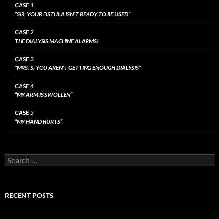
CASE 1
“SIR, YOUR FISTULA ISN’T READY TO BE USED”
CASE 2
THE DIALYSIS MACHINE ALARMS!
CASE 3
“MRS. S, YOU AREN’T GETTING ENOUGH DIALYSIS”
CASE 4
“MY ARM IS SWOLLEN”
CASE 5
“MY HAND HURTS”
Search
for:
RECENT POSTS