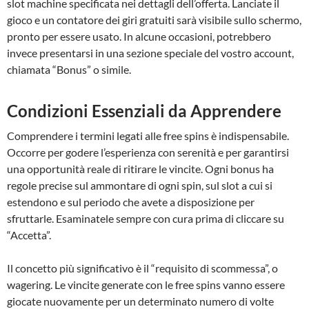
slot machine specificata nei dettagli dell’offerta. Lanciate il
gioco e un contatore dei giri gratuiti sarà visibile sullo schermo,
pronto per essere usato. In alcune occasioni, potrebbero
invece presentarsi in una sezione speciale del vostro account,
chiamata “Bonus” o simile.
Condizioni Essenziali da Apprendere
Comprendere i termini legati alle free spins è indispensabile.
Occorre per godere l’esperienza con serenità e per garantirsi
una opportunità reale di ritirare le vincite. Ogni bonus ha
regole precise sul ammontare di ogni spin, sul slot a cui si
estendono e sul periodo che avete a disposizione per
sfruttarle. Esaminatele sempre con cura prima di cliccare su
“Accetta”.
Il concetto più significativo è il “requisito di scommessa”, o
wagering. Le vincite generate con le free spins vanno essere
giocate nuovamente per un determinato numero di volte