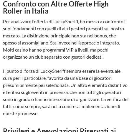
Confronto con Altre Offerte High
Roller in Italia
Per analizzare l’offerta di LuckySheriff, ho messo a confronto i
suoi fondamenti con quelli di altri gestori presenti sul nostro
mercato. La distinzione principale non sta nei bonus, che
spesso si assomigliano. Sta invece nell’approccio integrato.
Molti casino hanno programmi VIP a livelli, ma pochi
organizzano un club separato con gestori dedicati.
Il punto di forza di LuckySheriff sembra essere la eventuale
cura per il particolare, favorita da una base di giocatori
presumibilmente più selezionata. Un altro elemento distintivo
è l’enfasi sugli eventi in presenza, che non tutti gli operatori
sono in grado o hanno intenzione di organizzare. La verifica dei
fatti, come sempre, sarà nella concreta implementazione di
queste promesse.
Privilegi e Agevolazioni Riservati ai