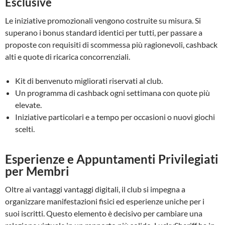
Esclusive
Le iniziative promozionali vengono costruite su misura. Si
superano i bonus standard identici per tutti, per passare a
proposte con requisiti di scommessa più ragionevoli, cashback
alti e quote di ricarica concorrenziali.
Kit di benvenuto migliorati riservati al club.
Un programma di cashback ogni settimana con quote più
elevate.
Iniziative particolari e a tempo per occasioni o nuovi giochi
scelti.
Esperienze e Appuntamenti Privilegiati
per Membri
Oltre ai vantaggi vantaggi digitali, il club si impegna a
organizzare manifestazioni fisici ed esperienze uniche per i
suoi iscritti. Questo elemento è decisivo per cambiare una