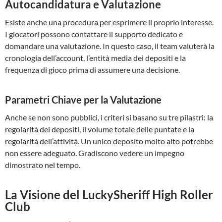
Autocandidatura e Valutazione
Esiste anche una procedura per esprimere il proprio interesse.
I giocatori possono contattare il supporto dedicato e
domandare una valutazione. In questo caso, il team valuterà la
cronologia dell’account, l’entità media dei depositi e la
frequenza di gioco prima di assumere una decisione.
Parametri Chiave per la Valutazione
Anche se non sono pubblici, i criteri si basano su tre pilastri: la
regolarità dei depositi, il volume totale delle puntate e la
regolarità dell’attività. Un unico deposito molto alto potrebbe
non essere adeguato. Gradiscono vedere un impegno
dimostrato nel tempo.
La Visione del LuckySheriff High Roller
Club