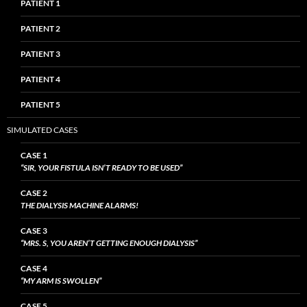
PATIENT 1
PATIENT 2
PATIENT 3
PATIENT 4
PATIENT 5
SIMULATED CASES
CASE 1
“SIR, YOUR FISTULA ISN’T READY TO BE USED”
CASE 2
THE DIALYSIS MACHINE ALARMS!
CASE 3
“MRS. S, YOU AREN’T GETTING ENOUGH DIALYSIS”
CASE 4
“MY ARM IS SWOLLEN”
CASE 5