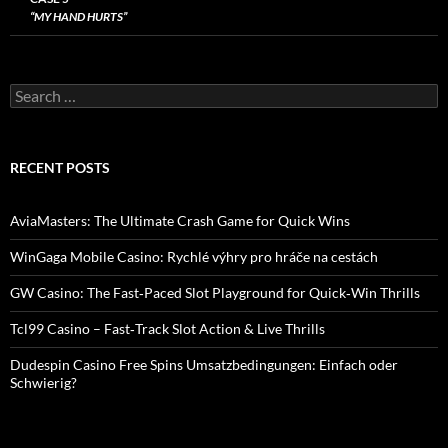
“MY HAND HURTS”
Search
for:
RECENT POSTS
AviaMasters: The Ultimate Crash Game for Quick Wins
WinGaga Mobile Casino: Rychlé výhry pro hráče na cestách
GW Casino: The Fast‑Paced Slot Playground for Quick‑Win Thrills
Tcl99 Casino – Fast‑Track Slot Action & Live Thrills
Dudespin Casino Free Spins Umsatzbedingungen: Einfach oder
Schwierig?