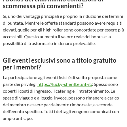
scommessa più convenienti?
Sì, uno dei vantaggi principali è proprio la riduzione dei termini
di puntata. Mentre le offerte standard possono avere requisiti
elevati, quelle per gli high roller sono concordate per essere più
accessibili. Questo aumenta il valore reale del bonus e la
possibilità di trasformarlo in denaro prelevabile.
Gli eventi esclusivi sono a titolo gratuito
per i membri?
La partecipazione agli eventi fisici è di solito proposta come
parte dei privilegi
https://lucky-sheriff.eu/it-it/
. Spesso sono
coperti i costi di ingresso, il catering e l’intrattenimento. Le
spese di viaggio e alloggio, invece, possono rimanere a carico
del membro o essere parzialmente rimborsate, a seconda
dell’evento specifico. Tutti i dettagli vengono comunicati con
ampio anticipo.