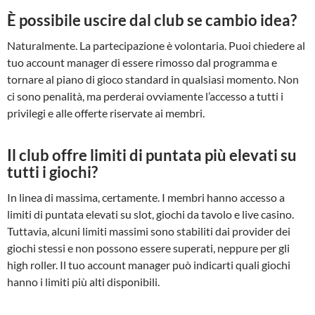
È possibile uscire dal club se cambio idea?
Naturalmente. La partecipazione è volontaria. Puoi chiedere al
tuo account manager di essere rimosso dal programma e
tornare al piano di gioco standard in qualsiasi momento. Non
ci sono penalità, ma perderai ovviamente l’accesso a tutti i
privilegi e alle offerte riservate ai membri.
Il club offre limiti di puntata più elevati su
tutti i giochi?
In linea di massima, certamente. I membri hanno accesso a
limiti di puntata elevati su slot, giochi da tavolo e live casino.
Tuttavia, alcuni limiti massimi sono stabiliti dai provider dei
giochi stessi e non possono essere superati, neppure per gli
high roller. Il tuo account manager può indicarti quali giochi
hanno i limiti più alti disponibili.