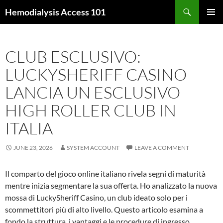
Skip
Search
Hemodialysis Access 101
to
PRIMAR
content
MENU
CLUB ESCLUSIVO:
LUCKYSHERIFF CASINO
LANCIA UN ESCLUSIVO
HIGH ROLLER CLUB IN
ITALIA
JUNE 23, 2026
SYSTEM ACCOUNT
LEAVE A COMMENT
Il comparto del gioco online italiano rivela segni di maturità
mentre inizia segmentare la sua offerta. Ho analizzato la nuova
mossa di LuckySheriff Casino, un club ideato solo per i
scommettitori più di alto livello. Questo articolo esamina a
fondo la struttura, i vantaggi e le procedure di ingresso,