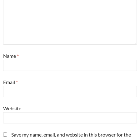
Name
*
Email
*
Website
Save my name, email, and website in this browser for the