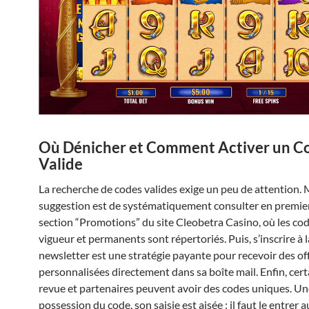
Où Dénicher et Comment Activer un C
Valide
La recherche de codes valides exige un peu de attention.
suggestion est de systématiquement consulter en premier 
section “Promotions” du site Cleobetra Casino, où les co
vigueur et permanents sont répertoriés. Puis, s’inscrire à l
newsletter est une stratégie payante pour recevoir des of
personnalisées directement dans sa boîte mail. Enfin, cert
revue et partenaires peuvent avoir des codes uniques. Une
possession du code, son saisie est aisée : il faut le entre