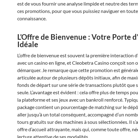
est de vous fournir une analyse limpide et neutre des term
ces promotions, pour que vous puissiez naviguer en toute
connaissance.
L’Offre de Bienvenue : Votre Porte d
Idéale
L’offre de bienvenue est souvent la première interaction d
avec un casino en ligne, et Cleobetra Casino conçoit son o
démarquer. Je remarque que cette promotion est généra
articulée autour de plusieurs dépôts initiaux, afin de maxi
fonds de départ sur une série de transactions plutôt que 
seule. L’avantage est évident : cela offre plus de temps po
la plateforme et ses jeux avec un bankroll renforcé. Typiq
package contient un pourcentage de matching sur le dépô
aller jusqu’à un total conséquent, accompagné d’un nombr
tours gratuits sur des machines à sous sélectionnées. Il s’
offre d’accueil attrayante, mais qui, comme toute offre, né
lecture attentive de ses modalités.