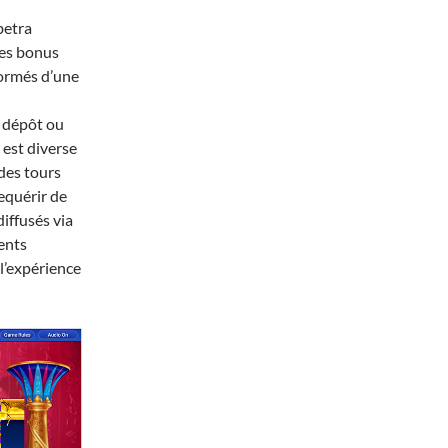
betra
des bonus
formés d’une
n dépôt ou
 est diverse
 des tours
equérir de
iffusés via
ments
l’expérience