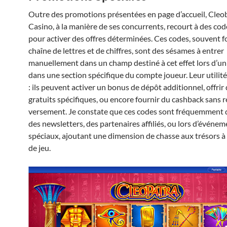
Outre des promotions présentées en page d’accueil, Cleo
Casino, à la manière de ses concurrents, recourt à des co
pour activer des offres déterminées. Ces codes, souvent 
chaîne de lettres et de chiffres, sont des sésames à entrer
manuellement dans un champ destiné à cet effet lors d’u
dans une section spécifique du compte joueur. Leur utilité
: ils peuvent activer un bonus de dépôt additionnel, offrir
gratuits spécifiques, ou encore fournir du cashback sans r
versement. Je constate que ces codes sont fréquemment d
des newsletters, des partenaires affiliés, ou lors d’événe
spéciaux, ajoutant une dimension de chasse aux trésors à 
de jeu.