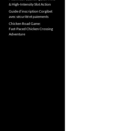
& High‑Intensity Slot Action
Guide d’inscription Corgibet
avec sécurité et paiements
Chicken Road Game:
Fast‑Paced Chicken Crossing
Adventure