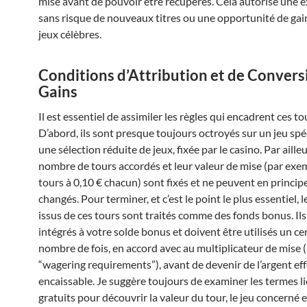
mise avant de pouvoir être récupérés. Cela autorise une 
sans risque de nouveaux titres ou une opportunité de gai
jeux célèbres.
Conditions d’Attribution et de Convers
Gains
Il est essentiel de assimiler les règles qui encadrent ces to
D’abord, ils sont presque toujours octroyés sur un jeu spé
une sélection réduite de jeux, fixée par le casino. Par ailleu
nombre de tours accordés et leur valeur de mise (par exe
tours à 0,10 € chacun) sont fixés et ne peuvent en princip
changés. Pour terminer, et c’est le point le plus essentiel, l
issus de ces tours sont traités comme des fonds bonus. Il
intégrés à votre solde bonus et doivent être utilisés un ce
nombre de fois, en accord avec au multiplicateur de mise 
“wagering requirements”), avant de devenir de l’argent effe
encaissable. Je suggère toujours de examiner les termes li
gratuits pour découvrir la valeur du tour, le jeu concerné e