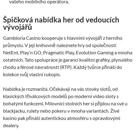
vašeho mobilního operátora.
Špičková nabídka her od vedoucích
vývojářů
Gambloria Casino kooperuje s hlavními vývojáři z herního
průmyslu. V její knihovně naleznete hry od společností
NetEnt, Play’n GO, Pragmatic Play, Evolution Gaming a mnoha
ostatních. Tato spolupráce je garancí kvalitní grafiky, plynulého
chodu a férové návratnosti (RTP). Každý tvůrce přináší do
kolekce svůj vlastní rukopis.
Nabídka je rozmanitá. Očekávají na vás stovky slotů, od
klasických tříválcových modelů po moderní video sloty s
bohatými funkcemi. Milovníci stolních her si přijdou na své u
blackjacku, rulety nebo pokeru v mnoha variantách. Živé
kasino pak přináší autentickou atmosféru s opravdovými
dealery.