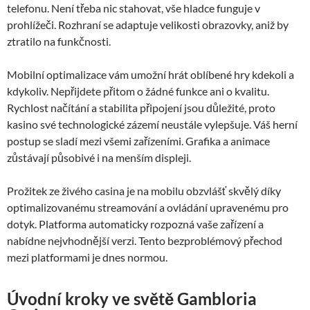
telefonu. Není třeba nic stahovat, vše hladce funguje v
prohlížeči. Rozhraní se adaptuje velikosti obrazovky, aniž by
ztratilo na funkčnosti.
Mobilní optimalizace vám umožní hrát oblíbené hry kdekoli a
kdykoliv. Nepřijdete přitom o žádné funkce ani o kvalitu.
Rychlost načítání a stabilita připojení jsou důležité, proto
kasino své technologické zázemí neustále vylepšuje. Váš herní
postup se sladí mezi všemi zařízeními. Grafika a animace
zůstávají působivé i na menším displeji.
Prožitek ze živého casina je na mobilu obzvlášť skvělý díky
optimalizovanému streamování a ovládání upravenému pro
dotyk. Platforma automaticky rozpozná vaše zařízení a
nabídne nejvhodnější verzi. Tento bezproblémový přechod
mezi platformami je dnes normou.
Úvodní kroky ve světě Gambloria