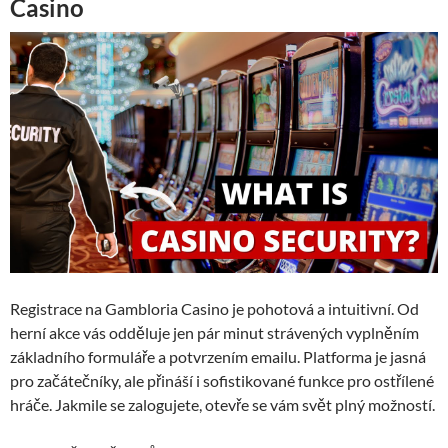
Casino
Registrace na Gambloria Casino je pohotová a intuitivní. Od
herní akce vás odděluje jen pár minut strávených vyplněním
základního formuláře a potvrzením emailu. Platforma je jasná
pro začátečníky, ale přináší i sofistikované funkce pro ostřílené
hráče. Jakmile se zalogujete, otevře se vám svět plný možností.