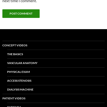
next time I comment.
CONCEPT VIDEOS
THE BASICS
VASCULAR ANATOMY
PHYSICAL EXAM
ACCESS STENOSIS
DIALYSIS MACHINE
PATIENT VIDEOS