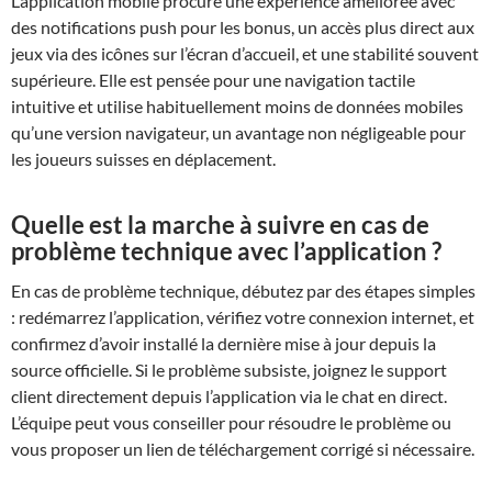
L’application mobile procure une expérience améliorée avec
des notifications push pour les bonus, un accès plus direct aux
jeux via des icônes sur l’écran d’accueil, et une stabilité souvent
supérieure. Elle est pensée pour une navigation tactile
intuitive et utilise habituellement moins de données mobiles
qu’une version navigateur, un avantage non négligeable pour
les joueurs suisses en déplacement.
Quelle est la marche à suivre en cas de
problème technique avec l’application ?
En cas de problème technique, débutez par des étapes simples
: redémarrez l’application, vérifiez votre connexion internet, et
confirmez d’avoir installé la dernière mise à jour depuis la
source officielle. Si le problème subsiste, joignez le support
client directement depuis l’application via le chat en direct.
L’équipe peut vous conseiller pour résoudre le problème ou
vous proposer un lien de téléchargement corrigé si nécessaire.