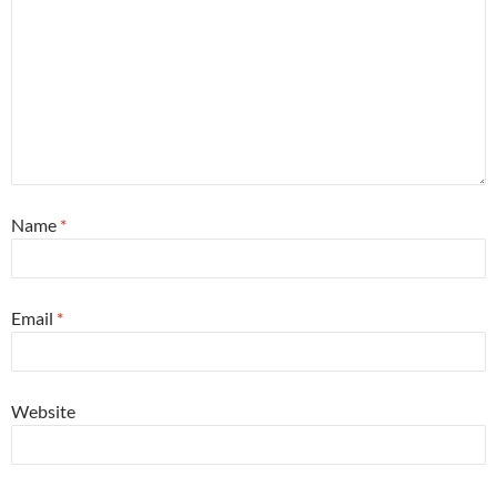
Name
*
Email
*
Website