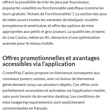
offrent la possibilité de trier les jeux par fournisseur,
popularité, volatilité ou fonctionnalité spécifique (comme les
tours gratuits “Achats de Fonctionnalités”). La section des jeux
de table couvre toutes les variantes de blackjack, roulette
européenne et américaine, et offre des options de mise
appropriées aux petits et gros joueurs. La qualité des streams
du Live Casino, même en 4G, démontre d’une optimisation
avancée pour le réseau mobile.
Offres promotionnelles et avantages
accessibles via l’application
CrownPlay Casino propose un bienvenue conséquent aux
nouveaux joueurs suisses, avec un bonus de bienvenue
généralement conçu sur plusieurs dépôts. Ces offres sont
parfaitement accessibles et activables via l’application mobile,
sans avoir besoin de de version desktop. Les conditions de
mise (wagering requirements) sont explicitement
communiquées en français.