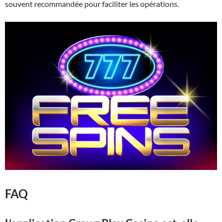
souvent recommandée pour faciliter les opérations.
FAQ