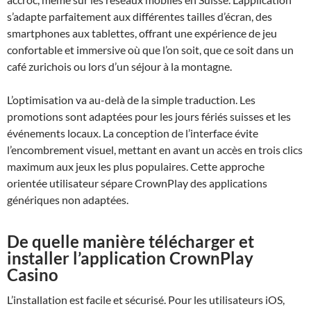
s’adapte parfaitement aux différentes tailles d’écran, des
smartphones aux tablettes, offrant une expérience de jeu
confortable et immersive où que l’on soit, que ce soit dans un
café zurichois ou lors d’un séjour à la montagne.
L’optimisation va au-delà de la simple traduction. Les
promotions sont adaptées pour les jours fériés suisses et les
événements locaux. La conception de l’interface évite
l’encombrement visuel, mettant en avant un accès en trois clics
maximum aux jeux les plus populaires. Cette approche
orientée utilisateur sépare CrownPlay des applications
génériques non adaptées.
De quelle manière télécharger et
installer l’application CrownPlay
Casino
L’installation est facile et sécurisé. Pour les utilisateurs iOS,