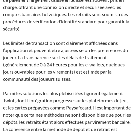
charge, offrant une connexion directe et sécurisée avec les
comptes bancaires helvétiques. Les retraits sont soumis à des
procédures de vérification d’identité standard pour garantir la
sécurité.
Les limites de transaction sont clairement affichées dans
l’application et peuvent être ajustées selon les préférences du
joueur. La transparence sur les délais de traitement
(généralement de 0 à 24 heures pour les e-wallets, quelques
jours ouvrables pour les virements) est estimée par la
communauté des joueurs suisses.
Parmi les solutions les plus plébiscitées figurent également
Twint, dont l’intégration progresse sur les plateformes de jeu,
et les cartes prépayées comme Paysafecard. Il est important de
noter que certaines méthodes ne sont disponibles que pour les
dépôts, les retraits étant alors effectués par virement bancaire.
La cohérence entre la méthode de dépôt et de retrait est