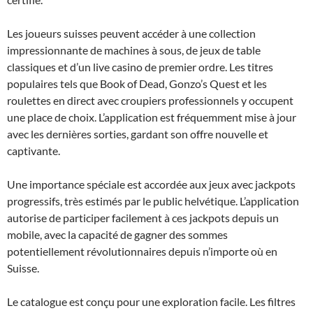
Les joueurs suisses peuvent accéder à une collection
impressionnante de machines à sous, de jeux de table
classiques et d’un live casino de premier ordre. Les titres
populaires tels que Book of Dead, Gonzo’s Quest et les
roulettes en direct avec croupiers professionnels y occupent
une place de choix. L’application est fréquemment mise à jour
avec les dernières sorties, gardant son offre nouvelle et
captivante.
Une importance spéciale est accordée aux jeux avec jackpots
progressifs, très estimés par le public helvétique. L’application
autorise de participer facilement à ces jackpots depuis un
mobile, avec la capacité de gagner des sommes
potentiellement révolutionnaires depuis n’importe où en
Suisse.
Le catalogue est conçu pour une exploration facile. Les filtres