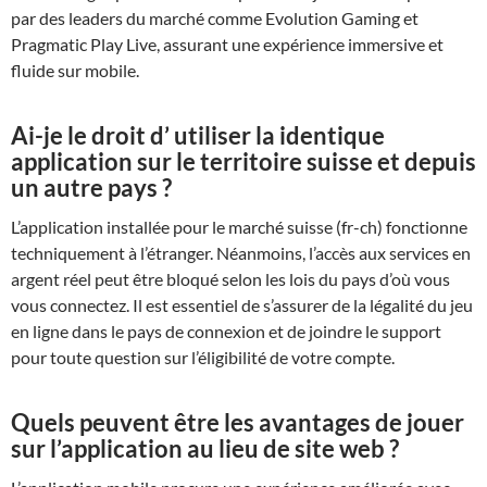
par des leaders du marché comme Evolution Gaming et
Pragmatic Play Live, assurant une expérience immersive et
fluide sur mobile.
Ai-je le droit d’ utiliser la identique
application sur le territoire suisse et depuis
un autre pays ?
L’application installée pour le marché suisse (fr-ch) fonctionne
techniquement à l’étranger. Néanmoins, l’accès aux services en
argent réel peut être bloqué selon les lois du pays d’où vous
vous connectez. Il est essentiel de s’assurer de la légalité du jeu
en ligne dans le pays de connexion et de joindre le support
pour toute question sur l’éligibilité de votre compte.
Quels peuvent être les avantages de jouer
sur l’application au lieu de site web ?