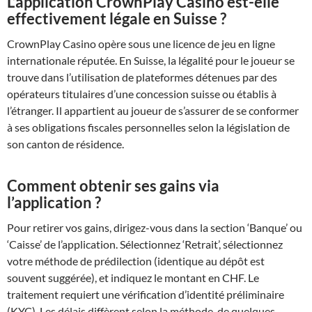
L’application CrownPlay Casino est-elle
effectivement légale en Suisse ?
CrownPlay Casino opère sous une licence de jeu en ligne
internationale réputée. En Suisse, la légalité pour le joueur se
trouve dans l’utilisation de plateformes détenues par des
opérateurs titulaires d’une concession suisse ou établis à
l’étranger. Il appartient au joueur de s’assurer de se conformer
à ses obligations fiscales personnelles selon la législation de
son canton de résidence.
Comment obtenir ses gains via
l’application ?
Pour retirer vos gains, dirigez-vous dans la section ‘Banque’ ou
‘Caisse’ de l’application. Sélectionnez ‘Retrait’, sélectionnez
votre méthode de prédilection (identique au dépôt est
souvent suggérée), et indiquez le montant en CHF. Le
traitement requiert une vérification d’identité préliminaire
(KYC). Les délais diffèrent selon la méthode, de quelques