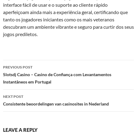
interface fácil de usar e o suporte ao cliente rápido
aperfeiçoam ainda mais a experiência geral, certificando que
tanto os jogadores iniciantes como os mais veteranos
descubram um ambiente vibrante e seguro para curtir dos seus
jogos prediletos.
Post
PREVIOUS POST
navigation
Slotsdj Casino – Casino de Confiança com Levantamentos
Instantâneos em Portugal
NEXT POST
Consistente beoordelingen van casinosites in Nederland
LEAVE A REPLY