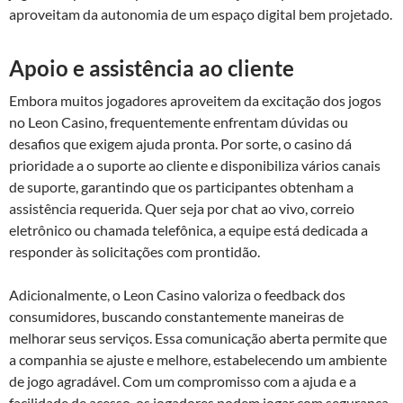
aproveitam da autonomia de um espaço digital bem projetado.
Apoio e assistência ao cliente
Embora muitos jogadores aproveitem da excitação dos jogos
no Leon Casino, frequentemente enfrentam dúvidas ou
desafios que exigem ajuda pronta. Por sorte, o casino dá
prioridade a o suporte ao cliente e disponibiliza vários canais
de suporte, garantindo que os participantes obtenham a
assistência requerida. Quer seja por chat ao vivo, correio
eletrônico ou chamada telefônica, a equipe está dedicada a
responder às solicitações com prontidão.
Adicionalmente, o Leon Casino valoriza o feedback dos
consumidores, buscando constantemente maneiras de
melhorar seus serviços. Essa comunicação aberta permite que
a companhia se ajuste e melhore, estabelecendo um ambiente
de jogo agradável. Com um compromisso com a ajuda e a
facilidade de acesso, os jogadores podem jogar com segurança,