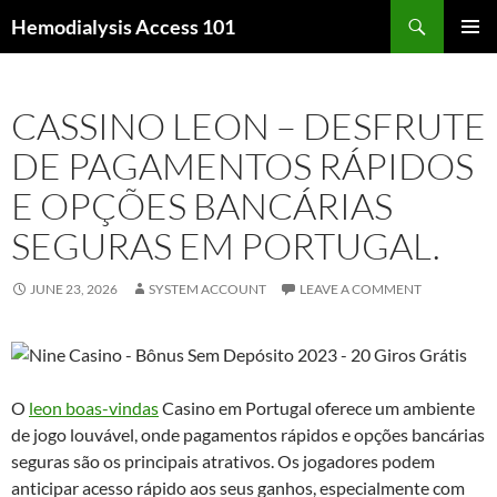
Skip
Search
Hemodialysis Access 101
to
PRIMAR
content
MENU
CASSINO LEON – DESFRUTE
DE PAGAMENTOS RÁPIDOS
E OPÇÕES BANCÁRIAS
SEGURAS EM PORTUGAL.
JUNE 23, 2026
SYSTEM ACCOUNT
LEAVE A COMMENT
O
leon boas-vindas
Casino em Portugal oferece um ambiente
de jogo louvável, onde pagamentos rápidos e opções bancárias
seguras são os principais atrativos. Os jogadores podem
anticipar acesso rápido aos seus ganhos, especialmente com