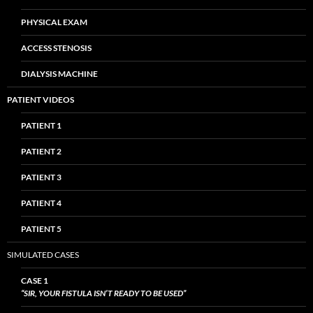
PHYSICAL EXAM
ACCESS STENOSIS
DIALYSIS MACHINE
PATIENT VIDEOS
PATIENT 1
PATIENT 2
PATIENT 3
PATIENT 4
PATIENT 5
SIMULATED CASES
CASE 1
“SIR, YOUR FISTULA ISN’T READY TO BE USED”