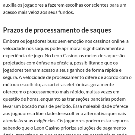
auxilia os jogadores a fazerem escolhas conscientes para um
acesso mais veloz aos seus fundos.
Prazos de processamento de saques
Embora os jogadores busquem emoção nos cassinos online, a
velocidade nos saques pode aprimorar significativamente a
experiência de jogo. No Leon Casino, os meios de saque são
projetados com ênfase na eficácia, possibilitando que os
jogadores tenham acesso a seus ganhos de forma rápida e
segura. A velocidade de processamento difere de acordo com o
método escolhido; as carteiras eletrônicas geralmente
oferecem o processamento mais rápido, muitas vezes em
questão de horas, enquanto as transações bancárias podem
levar um bocado mais de período. Essa maleabilidade oferece
aos jogadores a liberdade de escolher a alternativa que mais
atenda às suas exigências. Os jogadores podem estar seguros
sabendo que o Leon Casino prioriza soluções de pagamento
ágeis, garantindo que seus recursos sejam acessíveis quando