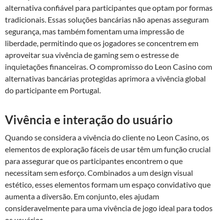
alternativa confiável para participantes que optam por formas
tradicionais. Essas soluções bancárias não apenas asseguram
segurança, mas também fomentam uma impressão de
liberdade, permitindo que os jogadores se concentrem em
aproveitar sua vivência de gaming sem o estresse de
inquietações financeiras. O compromisso do Leon Casino com
alternativas bancárias protegidas aprimora a vivência global
do participante em Portugal.
Vivência e interação do usuário
Quando se considera a vivência do cliente no Leon Casino, os
elementos de exploração fáceis de usar têm um função crucial
para assegurar que os participantes encontrem o que
necessitam sem esforço. Combinados a um design visual
estético, esses elementos formam um espaço convidativo que
aumenta a diversão. Em conjunto, eles ajudam
consideravelmente para uma vivência de jogo ideal para todos
os usuários.