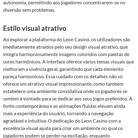
autonomia, permitindo aos jogadores concentrarem-se no
diversão sem problemas.
Estilo visual atrativo
Ao explorar a plataforma do Leon Casino, os utilizadores são
imediatamente atraídos pelo seu design visual atrativo, que
integra harmoniosamente imagens coloridos com paletas de
cores harmônicos. A interface oferece vários temas visuais que
melhoram a vivência geral, garantindo que cada elemento
pareça harmonioso. Essa cuidado com os detalhes não só
oferece um atrativo visual impressionante, como também
estabelece uma ambiente convidativa onde os jogadores se
sentem à vontade para se dedicar aos seus jogos preferidos. A
fonte contemporânea e as animações fluidas elevam ainda
mais a experiência do usuário, tornando a navegação
agradável e intuitiva. O dedicação do Leon Casino com a
excelência visual ajuda para criar um ambiente no qual os
jogadores podem se perder na excitação, enquanto