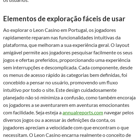
Elementos de exploração fáceis de usar
Ao explorar o Leon Casino em Portugal, os jogadores
rapidamente reparam nas funcionalidades intuitivas da
plataforma, que melhoram a sua experiência geral. O layout
amigável permite aos jogadores pesquisar facilmente os seus
jogos e ofertas preferidos, proporcionando uma experiência
sem interrupções e descomplicada. Cada componente, desde
os menus de acesso rápido às categorias bem definidas, foi
concebido a pensar no usuário, promovendo um fluxo
intuitivo por todo o site. Este design cuidadosamente
planejado não só minimiza a confusão, como também encoraja
os jogadores a se aventurarem em aventuras emocionantes
com facilidade. Seja esteja a
annualreports.com
navegar pelos
diversos jogos ou a acessar às definições da conta, os
jogadores apreciam a velocidade com que encontram o que
necessitam. O Leon Casino encarna realmente o conceito de