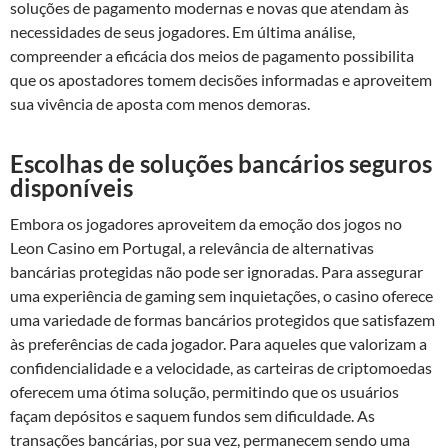
soluções de pagamento modernas e novas que atendam às
necessidades de seus jogadores. Em última análise,
compreender a eficácia dos meios de pagamento possibilita
que os apostadores tomem decisões informadas e aproveitem
sua vivência de aposta com menos demoras.
Escolhas de soluções bancários seguros
disponíveis
Embora os jogadores aproveitem da emoção dos jogos no
Leon Casino em Portugal, a relevância de alternativas
bancárias protegidas não pode ser ignoradas. Para assegurar
uma experiência de gaming sem inquietações, o casino oferece
uma variedade de formas bancários protegidos que satisfazem
às preferências de cada jogador. Para aqueles que valorizam a
confidencialidade e a velocidade, as carteiras de criptomoedas
oferecem uma ótima solução, permitindo que os usuários
façam depósitos e saquem fundos sem dificuldade. As
transações bancárias, por sua vez, permanecem sendo uma