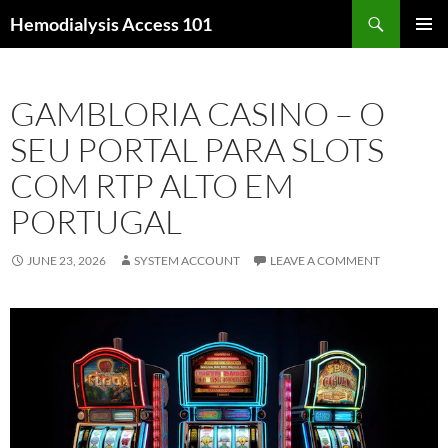
Skip
Search
Hemodialysis Access 101
to
PRIMAR
content
MENU
GAMBLORIA CASINO – O
SEU PORTAL PARA SLOTS
COM RTP ALTO EM
PORTUGAL
JUNE 23, 2026
SYSTEM ACCOUNT
LEAVE A COMMENT