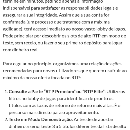
termine em minutos, pedindo apenas a informação
indispensável para satisfazer as responsabilidades legais e
assegurar a sua integridade. Assim que a sua conta for
confirmada (um processo que tratamos com a máxima
agilidade), terá acesso imediato ao nosso vasto lobby de jogos.
Pode principiar por descobrir os slots de alto RTP em modo de
teste, sem receio, ou fazer o seu primeiro depósito para jogar
com dinheiro real.
Para o guiar no princípio, organizámos uma relação de ações
recomendadas para novos utilizadores que querem usufruir ao
máximo da nossa oferta focada no RTP:
Consulte a Parte “RTP Premium” ou “RTP Elite”:
Utilize os
filtros no lobby de jogos para identificar de pronto os
títulos com as taxas de retorno de retorno mais altas. É o
percurso mais directo para o aproveitamento.
Teste em Modo Demonstração:
Antes de de apostar
dinheiro a sério, teste 3 a 5 títulos diferentes da lista de alto