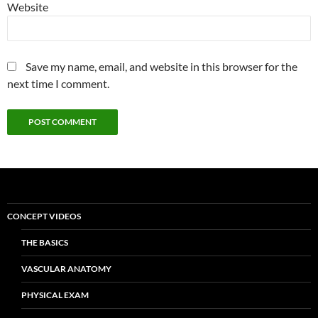
Website
Save my name, email, and website in this browser for the
next time I comment.
CONCEPT VIDEOS
THE BASICS
VASCULAR ANATOMY
PHYSICAL EXAM