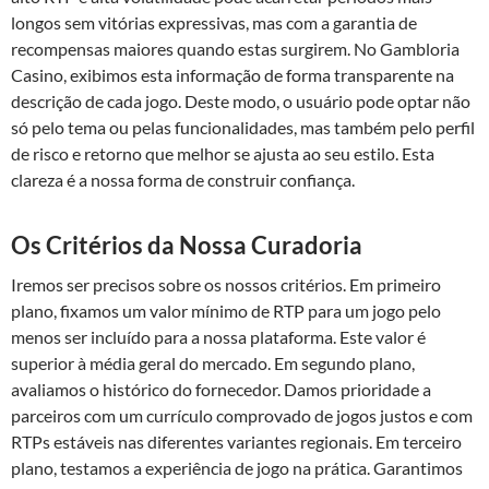
longos sem vitórias expressivas, mas com a garantia de
recompensas maiores quando estas surgirem. No Gambloria
Casino, exibimos esta informação de forma transparente na
descrição de cada jogo. Deste modo, o usuário pode optar não
só pelo tema ou pelas funcionalidades, mas também pelo perfil
de risco e retorno que melhor se ajusta ao seu estilo. Esta
clareza é a nossa forma de construir confiança.
Os Critérios da Nossa Curadoria
Iremos ser precisos sobre os nossos critérios. Em primeiro
plano, fixamos um valor mínimo de RTP para um jogo pelo
menos ser incluído para a nossa plataforma. Este valor é
superior à média geral do mercado. Em segundo plano,
avaliamos o histórico do fornecedor. Damos prioridade a
parceiros com um currículo comprovado de jogos justos e com
RTPs estáveis nas diferentes variantes regionais. Em terceiro
plano, testamos a experiência de jogo na prática. Garantimos