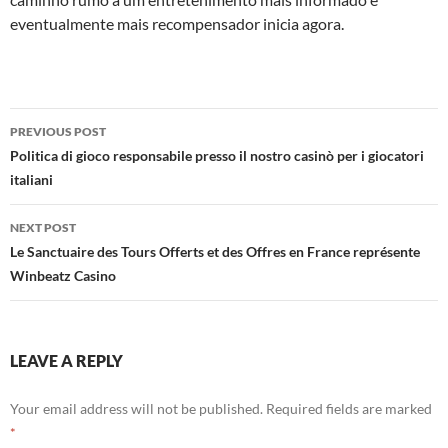
eventualmente mais recompensador inicia agora.
Post
PREVIOUS POST
navigation
Politica di gioco responsabile presso il nostro casinò per i giocatori
italiani
NEXT POST
Le Sanctuaire des Tours Offerts et des Offres en France représente
Winbeatz Casino
LEAVE A REPLY
Your email address will not be published.
Required fields are marked
*