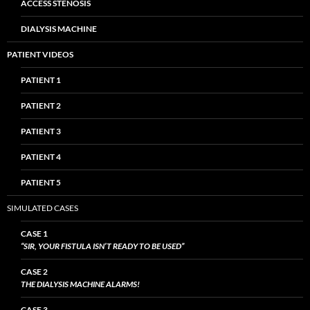
ACCESS STENOSIS
DIALYSIS MACHINE
PATIENT VIDEOS
PATIENT 1
PATIENT 2
PATIENT 3
PATIENT 4
PATIENT 5
SIMULATED CASES
CASE 1
“SIR, YOUR FISTULA ISN’T READY TO BE USED”
CASE 2
THE DIALYSIS MACHINE ALARMS!
CASE 3