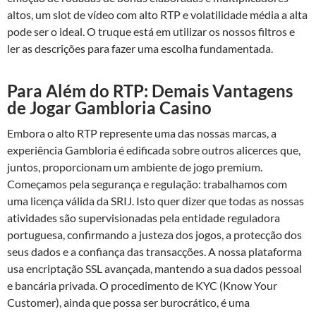
altos, um slot de vídeo com alto RTP e volatilidade média a alta
pode ser o ideal. O truque está em utilizar os nossos filtros e
ler as descrições para fazer uma escolha fundamentada.
Para Além do RTP: Demais Vantagens
de Jogar Gambloria Casino
Embora o alto RTP represente uma das nossas marcas, a
experiência Gambloria é edificada sobre outros alicerces que,
juntos, proporcionam um ambiente de jogo premium.
Começamos pela segurança e regulação: trabalhamos com
uma licença válida da SRIJ. Isto quer dizer que todas as nossas
atividades são supervisionadas pela entidade reguladora
portuguesa, confirmando a justeza dos jogos, a protecção dos
seus dados e a confiança das transacções. A nossa plataforma
usa encriptação SSL avançada, mantendo a sua dados pessoal
e bancária privada. O procedimento de KYC (Know Your
Customer), ainda que possa ser burocrático, é uma