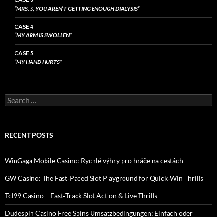
“MRS. S, YOU AREN’T GETTING ENOUGH DIALYSIS”
CASE 4
“MY ARM IS SWOLLEN”
CASE 5
“MY HAND HURTS”
Search
for:
RECENT POSTS
WinGaga Mobile Casino: Rychlé výhry pro hráče na cestách
GW Casino: The Fast‑Paced Slot Playground for Quick‑Win Thrills
Tcl99 Casino – Fast‑Track Slot Action & Live Thrills
Dudespin Casino Free Spins Umsatzbedingungen: Einfach oder