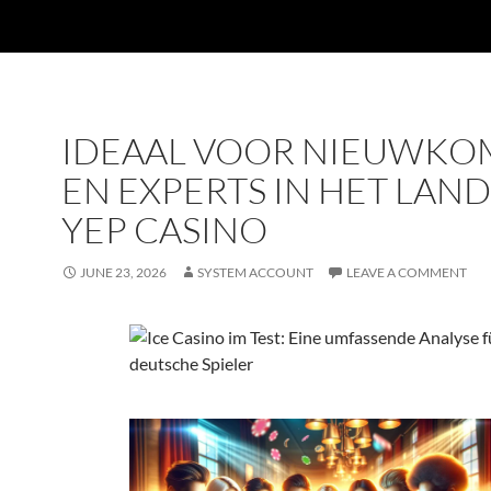
IDEAAL VOOR NIEUWKO
EN EXPERTS IN HET LAN
YEP CASINO
JUNE 23, 2026
SYSTEM ACCOUNT
LEAVE A COMMENT