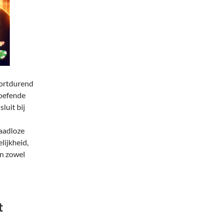
oortdurend
eoefende
luit bij
naadloze
lijkheid,
in zowel
t