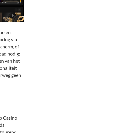
spelen
aring via
scherm, of
oad nodig;
en van het
onaliteit
erweg geen
ep Casino
lds
rtdurend