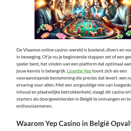
De Vlaamse online casino-wereld is boeiend, divers en v
in beweging. Of je nu je beginnende stappen zet of een g
speler bent, het vinden van een platform dat optimaal aans
jouw kennis is belangrijk.
Licentie Yep
toont zich als een
vooraanstaande bestemming die precies dat levert: een 
ervaring voor allen. Met een zorgvuldige mix van toeganke
inhoud en plaatselijke betrokkenheid, slaagt dit casino er
starters als doorgewinterden in België te ontvangen en te
enthousiasmeren.
Waarom Yep Casino in België Opval