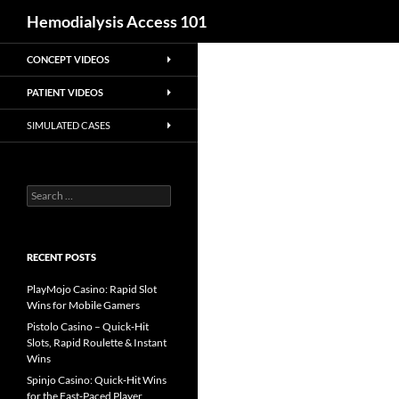
Search
Hemodialysis Access 101
Skip
CONCEPT VIDEOS
to
content
PATIENT VIDEOS
SIMULATED CASES
Search
for:
RECENT POSTS
PlayMojo Casino: Rapid Slot
Wins for Mobile Gamers
Pistolo Casino – Quick‑Hit
Slots, Rapid Roulette & Instant
Wins
Spinjo Casino: Quick‑Hit Wins
for the Fast‑Paced Player