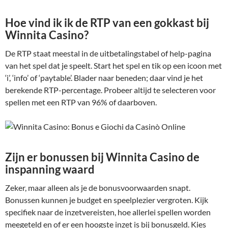
Hoe vind ik ik de RTP van een gokkast bij
Winnita Casino?
De RTP staat meestal in de uitbetalingstabel of help-pagina
van het spel dat je speelt. Start het spel en tik op een icoon met
‘i’, ‘info’ of ‘paytable’. Blader naar beneden; daar vind je het
berekende RTP-percentage. Probeer altijd te selecteren voor
spellen met een RTP van 96% of daarboven.
Zijn er bonussen bij Winnita Casino de
inspanning waard
Zeker, maar alleen als je de bonusvoorwaarden snapt.
Bonussen kunnen je budget en speelplezier vergroten. Kijk
specifiek naar de inzetvereisten, hoe allerlei spellen worden
meegeteld en of er een hoogste inzet is bij bonusgeld. Kies