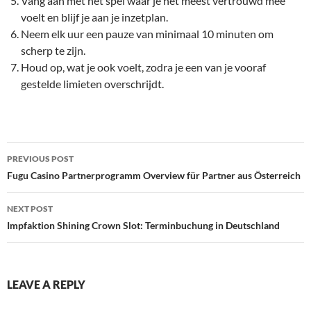
Vang aan met het spel waar je het meest vertrouwd mee
voelt en blijf je aan je inzetplan.
Neem elk uur een pauze van minimaal 10 minuten om
scherp te zijn.
Houd op, wat je ook voelt, zodra je een van je vooraf
gestelde limieten overschrijdt.
Post
PREVIOUS POST
navigation
Fugu Casino Partnerprogramm Overview für Partner aus Österreich
NEXT POST
Impfaktion Shining Crown Slot: Terminbuchung in Deutschland
LEAVE A REPLY