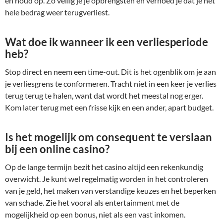
en houd op. Zo veilig je je opbrengsten en verhoed je dat je het
hele bedrag weer terugverliest.
Wat doe ik wanneer ik een verliesperiode
heb?
Stop direct en neem een time-out. Dit is het ogenblik om je aan
je verliesgrens te conformeren. Tracht niet in een keer je verlies
terug terug te halen, want dat wordt het meestal nog erger.
Kom later terug met een frisse kijk en een ander, apart budget.
Is het mogelijk om consequent te verslaan
bij een online casino?
Op de lange termijn bezit het casino altijd een rekenkundig
overwicht. Je kunt wel regelmatig worden in het controleren
van je geld, het maken van verstandige keuzes en het beperken
van schade. Zie het vooral als entertainment met de
mogelijkheid op een bonus, niet als een vast inkomen.