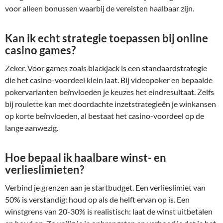
voor alleen bonussen waarbij de vereisten haalbaar zijn.
Kan ik echt strategie toepassen bij online
casino games?
Zeker. Voor games zoals blackjack is een standaardstrategie
die het casino-voordeel klein laat. Bij videopoker en bepaalde
pokervarianten beïnvloeden je keuzes het eindresultaat. Zelfs
bij roulette kan met doordachte inzetstrategieën je winkansen
op korte beïnvloeden, al bestaat het casino-voordeel op de
lange aanwezig.
Hoe bepaal ik haalbare winst- en
verlieslimieten?
Verbind je grenzen aan je startbudget. Een verlieslimiet van
50% is verstandig: houd op als de helft ervan op is. Een
winstgrens van 20-30% is realistisch: laat de winst uitbetalen