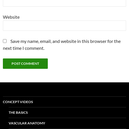
Website
Save my name, email, and website in this browser for the
next time I comment.
CONCEPT VIDEOS
THE BASICS
VASCULAR ANATOMY