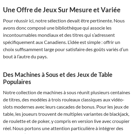
Une Offre de Jeux Sur Mesure et Variée
Pour réussir ici, notre sélection devait être pertinente. Nous
avons donc composé une bibliothèque qui associe les
incontournables mondiaux et des titres qui s’adressent
spécifiquement aux Canadiens. L’idée est simple : offrir un
choix suffisamment large pour satisfaire des goûts variés d’un
bout à l’autre du pays.
Des Machines à Sous et des Jeux de Table
Populaires
Notre collection de machines à sous réunit plusieurs centaines
de titres, des modèles à trois rouleaux classiques aux vidéo-
slots modernes avec leurs cascades de bonus. Pour les jeux de
table, les joueurs trouvent de multiples variantes de blackjack,
de roulette et de poker, y compris en version live avec croupier
réel. Nous portons une attention particulière à intégrer des