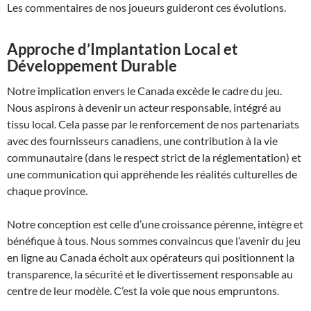
Les commentaires de nos joueurs guideront ces évolutions.
Approche d’Implantation Local et
Développement Durable
Notre implication envers le Canada excède le cadre du jeu.
Nous aspirons à devenir un acteur responsable, intégré au
tissu local. Cela passe par le renforcement de nos partenariats
avec des fournisseurs canadiens, une contribution à la vie
communautaire (dans le respect strict de la réglementation) et
une communication qui appréhende les réalités culturelles de
chaque province.
Notre conception est celle d’une croissance pérenne, intègre et
bénéfique à tous. Nous sommes convaincus que l’avenir du jeu
en ligne au Canada échoit aux opérateurs qui positionnent la
transparence, la sécurité et le divertissement responsable au
centre de leur modèle. C’est la voie que nous empruntons.