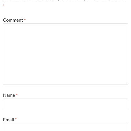
*
Comment
*
Name
*
Email
*