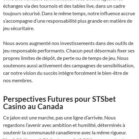
échanges via des tournois et des tables live, dans un cadre
toujours sécurisé. Dans le même temps, notre influence accrue
s’accompagne d’une responsabilité plus grande en matière de
jeu sécuritaire.
Nous avons augmenté nos investissements dans des outils de
jeu responsable performants. Chacun peut désormais fixer ses
propres limites de dépôt, de perte ou de temps de jeu. Nous
soutenons aussi activement des campagnes de sensibilisation,
car notre vision du succès intègre forcément le bien-être de
nos membres.
Perspectives Futures pour STSbet
Casino au Canada
Ce jalon est une marche, pas une ligne d’arrivée. Nous
regardons l’avenir avec ambition et humilité, déterminés à
soutenir la communauté canadienne avec la même rigueur.