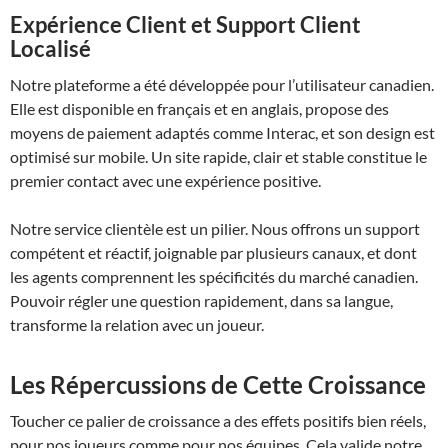
Expérience Client et Support Client
Localisé
Notre plateforme a été développée pour l’utilisateur canadien.
Elle est disponible en français et en anglais, propose des
moyens de paiement adaptés comme Interac, et son design est
optimisé sur mobile. Un site rapide, clair et stable constitue le
premier contact avec une expérience positive.
Notre service clientèle est un pilier. Nous offrons un support
compétent et réactif, joignable par plusieurs canaux, et dont
les agents comprennent les spécificités du marché canadien.
Pouvoir régler une question rapidement, dans sa langue,
transforme la relation avec un joueur.
Les Répercussions de Cette Croissance
Toucher ce palier de croissance a des effets positifs bien réels,
pour nos joueurs comme pour nos équipes. Cela valide notre