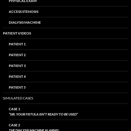
PHYSICAL EXAM
ACCESS STENOSIS
DIALYSIS MACHINE
PATIENT VIDEOS
PATIENT 1
PATIENT 2
PATIENT 3
PATIENT 4
PATIENT 5
SIMULATED CASES
CASE 1
“SIR, YOUR FISTULA ISN’T READY TO BE USED”
CASE 2
THE DIALYSIS MACHINE ALARMS!