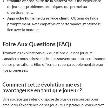
Stabilité et crédibilité de la plateforme :
Une expérience
de jeu sans problèmes techniques, qui permet au
divertissement.
Approche humaine du service client :
Obtenir de l’aide
promptement, avec empathie et performance, renforce le
lien avec la marque.
Foire Aux Questions (FAQ)
Trouvez les explications aux questions que nos joueurs
canadiens nous adressent le plus souvent sur notre croissance
et nos prestations. Elles offrent un aperçu supplémentaire sur
nos promesses.
Comment cette évolution me est
avantageuse en tant que joueur ?
Une société qui s’étend dispose de plus de ressources pour
améliorer l’expérience de ses joueurs. En pratique, vous verrez