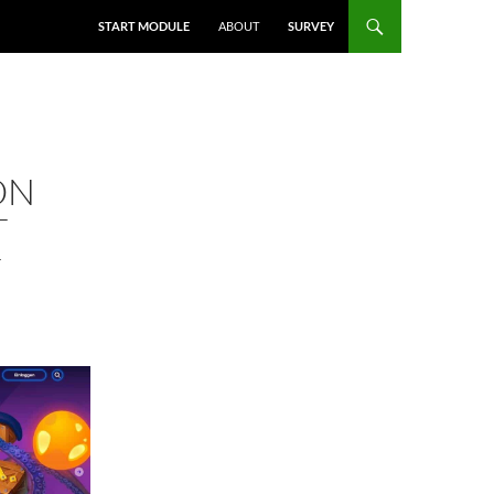
START MODULE
ABOUT
SURVEY
ON
T
T