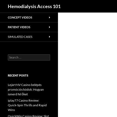
Search
Hemodialysis Access 101
Skip
CONCEPT VIDEOS
to
content
PATIENT VIDEOS
SIMULATED CASES
Search
for:
RECENT POSTS
Lejárt NV Casino belépés
promóciós kódok: Hogyan
ismerd fel őket
iplay77 Casino Review:
Quick‑Spin Thrills and Rapid
Wins
QuickWin Casino Review: Slot