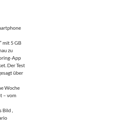
Smartphone
” mit 5 GB
nau zu
toring-App
et. Der Test
gesagt über
ine Woche
ät – vom
 Bild ,
ario