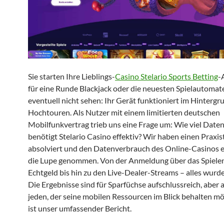
Sie starten Ihre Lieblings-
Casino Stelario Sports Betting
-
für eine Runde Blackjack oder die neuesten Spielautomat
eventuell nicht sehen: Ihr Gerät funktioniert im Hintergr
Hochtouren. Als Nutzer mit einem limitierten deutschen
Mobilfunkvertrag trieb uns eine Frage um: Wie viel Dat
benötigt Stelario Casino effektiv? Wir haben einen Praxis
absolviert und den Datenverbrauch des Online-Casinos e
die Lupe genommen. Von der Anmeldung über das Spiele
Echtgeld bis hin zu den Live-Dealer-Streams – alles wurde
Die Ergebnisse sind für Sparfüchse aufschlussreich, aber 
jeden, der seine mobilen Ressourcen im Blick behalten mö
ist unser umfassender Bericht.