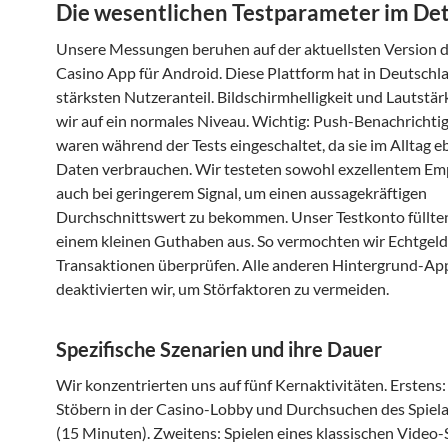
Die wesentlichen Testparameter im Det
Unsere Messungen beruhen auf der aktuellsten Version de
Casino App für Android. Diese Plattform hat in Deutschl
stärksten Nutzeranteil. Bildschirmhelligkeit und Lautstär
wir auf ein normales Niveau. Wichtig: Push-Benachricht
waren während der Tests eingeschaltet, da sie im Alltag e
Daten verbrauchen. Wir testeten sowohl exzellentem Em
auch bei geringerem Signal, um einen aussagekräftigen
Durchschnittswert zu bekommen. Unser Testkonto füllten
einem kleinen Guthaben aus. So vermochten wir Echtgeld
Transaktionen überprüfen. Alle anderen Hintergrund-Ap
deaktivierten wir, um Störfaktoren zu vermeiden.
Spezifische Szenarien und ihre Dauer
Wir konzentrierten uns auf fünf Kernaktivitäten. Erstens
Stöbern in der Casino-Lobby und Durchsuchen des Spiel
(15 Minuten). Zweitens: Spielen eines klassischen Video-