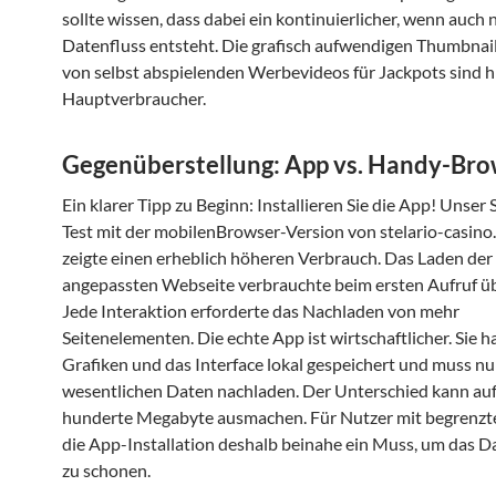
sollte wissen, dass dabei ein kontinuierlicher, wenn auch 
Datenfluss entsteht. Die grafisch aufwendigen Thumbnail
von selbst abspielenden Werbevideos für Jackpots sind hi
Hauptverbraucher.
Gegenüberstellung: App vs. Handy-Bro
Ein klarer Tipp zu Beginn: Installieren Sie die App! Unser
Test mit der mobilenBrowser-Version von stelario-casino
zeigte einen erheblich höheren Verbrauch. Das Laden der
angepassten Webseite verbrauchte beim ersten Aufruf ü
Jede Interaktion erforderte das Nachladen von mehr
Seitenelementen. Die echte App ist wirtschaftlicher. Sie ha
Grafiken und das Interface lokal gespeichert und muss nu
wesentlichen Daten nachladen. Der Unterschied kann auf 
hunderte Megabyte ausmachen. Für Nutzer mit begrenztem
die App-Installation deshalb beinahe ein Muss, um das 
zu schonen.