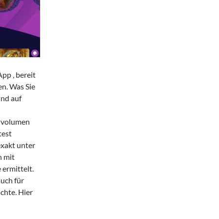
App , bereit
en. Was Sie
und auf
envolumen
test
xakt unter
n mit
 ermittelt.
auch für
chte. Hier