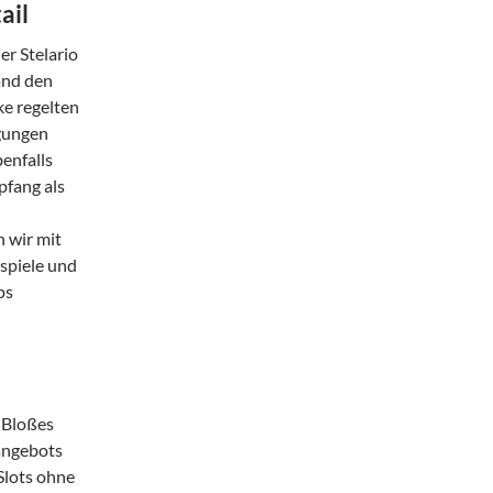
ail
r Stelario
and den
ke regelten
igungen
benfalls
pfang als
 wir mit
spiele und
ps
: Bloßes
angebots
Slots ohne