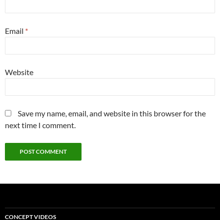
Email
*
Website
Save my name, email, and website in this browser for the
next time I comment.
CONCEPT VIDEOS