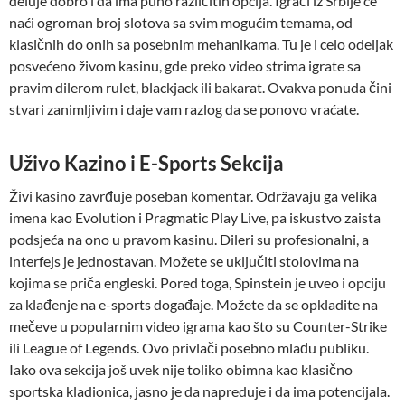
deluje dobro i da ima puno različitih opcija. Igrači iz Srbije će
naći ogroman broj slotova sa svim mogućim temama, od
klasičnih do onih sa posebnim mehanikama. Tu je i celo odeljak
posvećeno živom kasinu, gde preko video strima igrate sa
pravim dilerom rulet, blackjack ili bakarat. Ovakva ponuda čini
stvari zanimljivim i daje vam razlog da se ponovo vraćate.
Uživo Kazino i E-Sports Sekcija
Živi kasino zavrđuje poseban komentar. Održavaju ga velika
imena kao Evolution i Pragmatic Play Live, pa iskustvo zaista
podsjeća na ono u pravom kasinu. Dileri su profesionalni, a
interfejs je jednostavan. Možete se uključiti stolovima na
kojima se priča engleski. Pored toga, Spinstein je uveo i opciju
za klađenje na e-sports događaje. Možete da se opkladite na
mečeve u popularnim video igrama kao što su Counter-Strike
ili League of Legends. Ovo privlači posebno mlađu publiku.
Iako ova sekcija još uvek nije toliko obimna kao klasično
sportska kladionica, jasno je da napreduje i da ima potencijala.