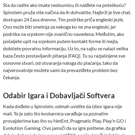
Šta da radite ako imate nedoumicu ili naiđete na poteškoću?
Spinstein pruža više načina da ih dohvatite. Najbrži je live chat,
dostupan 24 časa dnevno. Tim podrške priča engleski jezik.
Ovo može biti smetnja za nekoga ko ne zna engleski, jer
podrška na srpskom nije zvanično navedena. Međutim, ako
pošaljete upit na srpskom putem kontakt forme ili mejla,
dobićete povratnu informaciju. Uz to, na sajtu se nalazi velika
baza često postavljanih pitanja (FAQ). Tu su razjašnjene sve
osnovne stvari, od otvaranja naloga do plaćanja, tako da
najverovatnije možete sami da prevaziđete problem bez
čekanja.
Odabir Igara i Dobavljači Softvera
Kada dođete u Spinstein, odmah uvidite da izbor igara nije
mali. To je zato što kockarnica sarađuje sa poznatim
provajderima kao što su NetEnt, Pragmatic Play, Play’n GO i
Evolution Gaming. Ovo jamsči da su igre poštene, da grafika