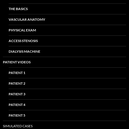
THE BASICS
VASCULAR ANATOMY
PHYSICAL EXAM
ACCESS STENOSIS
DIALYSIS MACHINE
PATIENT VIDEOS
PATIENT 1
PATIENT 2
PATIENT 3
PATIENT 4
PATIENT 5
SIMULATED CASES