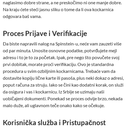
naglasimo dobre strane, a ne preskočimo ni one manje dobre.
Na kraju ćete steći jasnu sliku o tome da li ova kockarnica
odgovara baš vama.
Proces Prijave i Verifikacije
Da biste napravili nalog na Spinstein-u, neće vam zauzeti više
od par minuta. Unosite osnovne podatke, potvrđujete mejl
adresu i to je to za početak. Ipak, pre nego što povučete svoj
prvi dobitak, morate proći verifikaciju. Ovo je standardna
procedura u svim ozbiljnim kockarnicama. Trebaće vam da
dostavite kopiju lične karte ili pasoša, plus neki dokaz o adresi,
poput računa za struju. Iako se čini kao dodatni korak, on služi
da osigura i vas i kockarnicu. Iz Srbije se uzimaju naši
uobičajeni dokumenti. Ponekad se proces odvije brzo, nekada
malo duže, ali uglavnom teče onako kako se očekuje.
Korisnička služba i Pristupačnost