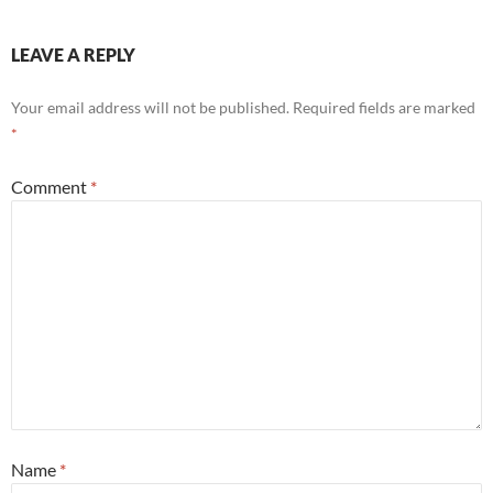
LEAVE A REPLY
Your email address will not be published.
Required fields are marked
*
Comment
*
Name
*