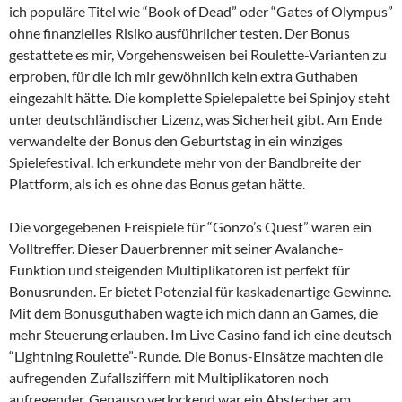
ich populäre Titel wie “Book of Dead” oder “Gates of Olympus”
ohne finanzielles Risiko ausführlicher testen. Der Bonus
gestattete es mir, Vorgehensweisen bei Roulette-Varianten zu
erproben, für die ich mir gewöhnlich kein extra Guthaben
eingezahlt hätte. Die komplette Spielepalette bei Spinjoy steht
unter deutschländischer Lizenz, was Sicherheit gibt. Am Ende
verwandelte der Bonus den Geburtstag in ein winziges
Spielefestival. Ich erkundete mehr von der Bandbreite der
Plattform, als ich es ohne das Bonus getan hätte.
Die vorgegebenen Freispiele für “Gonzo’s Quest” waren ein
Volltreffer. Dieser Dauerbrenner mit seiner Avalanche-
Funktion und steigenden Multiplikatoren ist perfekt für
Bonusrunden. Er bietet Potenzial für kaskadenartige Gewinne.
Mit dem Bonusguthaben wagte ich mich dann an Games, die
mehr Steuerung erlauben. Im Live Casino fand ich eine deutsch
“Lightning Roulette”-Runde. Die Bonus-Einsätze machten die
aufregenden Zufallsziffern mit Multiplikatoren noch
aufregender. Genauso verlockend war ein Abstecher am