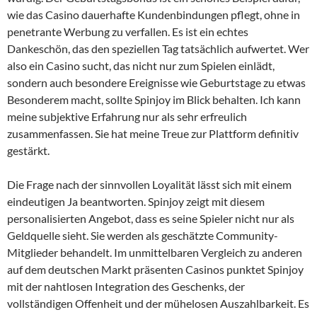
wie das Casino dauerhafte Kundenbindungen pflegt, ohne in
penetrante Werbung zu verfallen. Es ist ein echtes
Dankeschön, das den speziellen Tag tatsächlich aufwertet. Wer
also ein Casino sucht, das nicht nur zum Spielen einlädt,
sondern auch besondere Ereignisse wie Geburtstage zu etwas
Besonderem macht, sollte Spinjoy im Blick behalten. Ich kann
meine subjektive Erfahrung nur als sehr erfreulich
zusammenfassen. Sie hat meine Treue zur Plattform definitiv
gestärkt.
Die Frage nach der sinnvollen Loyalität lässt sich mit einem
eindeutigen Ja beantworten. Spinjoy zeigt mit diesem
personalisierten Angebot, dass es seine Spieler nicht nur als
Geldquelle sieht. Sie werden als geschätzte Community-
Mitglieder behandelt. Im unmittelbaren Vergleich zu anderen
auf dem deutschen Markt präsenten Casinos punktet Spinjoy
mit der nahtlosen Integration des Geschenks, der
vollständigen Offenheit und der mühelosen Auszahlbarkeit. Es