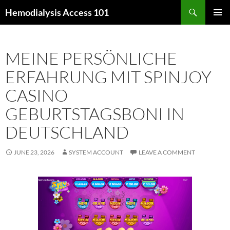
Skip
Search
Hemodialysis Access 101
to
PRIMAR
content
MENU
MEINE PERSÖNLICHE
ERFAHRUNG MIT SPINJOY
CASINO
GEBURTSTAGSBONI IN
DEUTSCHLAND
JUNE 23, 2026
SYSTEM ACCOUNT
LEAVE A COMMENT