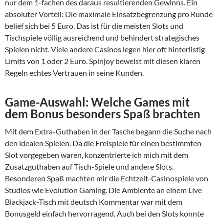
nur dem 1-fachen des daraus resultierenden Gewinns. Ein
absoluter Vorteil: Die maximale Einsatzbegrenzung pro Runde
belief sich bei 5 Euro. Das ist für die meisten Slots und
Tischspiele völlig ausreichend und behindert strategisches
Spielen nicht. Viele andere Casinos legen hier oft hinterlistig
Limits von 1 oder 2 Euro. Spinjoy beweist mit diesen klaren
Regeln echtes Vertrauen in seine Kunden.
Game-Auswahl: Welche Games mit
dem Bonus besonders Spaß brachten
Mit dem Extra-Guthaben in der Tasche begann die Suche nach
den idealen Spielen. Da die Freispiele für einen bestimmten
Slot vorgegeben waren, konzentrierte ich mich mit dem
Zusatzguthaben auf Tisch-Spiele und andere Slots.
Besonderen Spaß machten mir die Echtzeit-Casinospiele von
Studios wie Evolution Gaming. Die Ambiente an einem Live
Blackjack-Tisch mit deutsch Kommentar war mit dem
Bonusgeld einfach hervorragend. Auch bei den Slots konnte