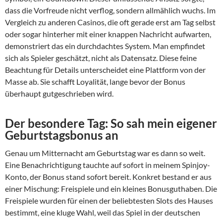
dass die Vorfreude nicht verflog, sondern allmählich wuchs. Im
Vergleich zu anderen Casinos, die oft gerade erst am Tag selbst
oder sogar hinterher mit einer knappen Nachricht aufwarten,
demonstriert das ein durchdachtes System. Man empfindet
sich als Spieler geschätzt, nicht als Datensatz. Diese feine
Beachtung für Details unterscheidet eine Plattform von der
Masse ab. Sie schafft Loyalität, lange bevor der Bonus
überhaupt gutgeschrieben wird.
Der besondere Tag: So sah mein eigener
Geburtstagsbonus an
Genau um Mitternacht am Geburtstag war es dann so weit.
Eine Benachrichtigung tauchte auf sofort in meinem Spinjoy-
Konto, der Bonus stand sofort bereit. Konkret bestand er aus
einer Mischung: Freispiele und ein kleines Bonusguthaben. Die
Freispiele wurden für einen der beliebtesten Slots des Hauses
bestimmt, eine kluge Wahl, weil das Spiel in der deutschen