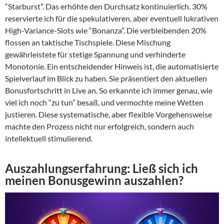
“Starburst”. Das erhöhte den Durchsatz kontinuierlich. 30%
reservierte ich für die spekulativeren, aber eventuell lukrativen
High-Variance-Slots wie “Bonanza”. Die verbleibenden 20%
flossen an taktische Tischspiele. Diese Mischung
gewährleistete für stetige Spannung und verhinderte
Monotonie. Ein entscheidender Hinweis ist, die automatisierte
Spielverlauf im Blick zu haben. Sie präsentiert den aktuellen
Bonusfortschritt in Live an. So erkannte ich immer genau, wie
viel ich noch “zu tun” besaß, und vermochte meine Wetten
justieren. Diese systematische, aber flexible Vorgehensweise
machte den Prozess nicht nur erfolgreich, sondern auch
intellektuell stimulierend.
Auszahlungserfahrung: Ließ sich ich
meinen Bonusgewinn auszahlen?