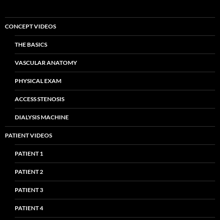
CONCEPT VIDEOS
THE BASICS
VASCULAR ANATOMY
PHYSICAL EXAM
ACCESS STENOSIS
DIALYSIS MACHINE
PATIENT VIDEOS
PATIENT 1
PATIENT 2
PATIENT 3
PATIENT 4