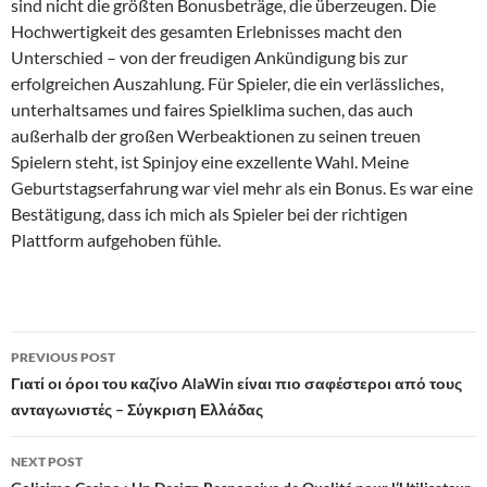
sind nicht die größten Bonusbeträge, die überzeugen. Die
Hochwertigkeit des gesamten Erlebnisses macht den
Unterschied – von der freudigen Ankündigung bis zur
erfolgreichen Auszahlung. Für Spieler, die ein verlässliches,
unterhaltsames und faires Spielklima suchen, das auch
außerhalb der großen Werbeaktionen zu seinen treuen
Spielern steht, ist Spinjoy eine exzellente Wahl. Meine
Geburtstagserfahrung war viel mehr als ein Bonus. Es war eine
Bestätigung, dass ich mich als Spieler bei der richtigen
Plattform aufgehoben fühle.
Post
PREVIOUS POST
navigation
Γιατί οι όροι του καζίνο AlaWin είναι πιο σαφέστεροι από τους
ανταγωνιστές – Σύγκριση Ελλάδας
NEXT POST