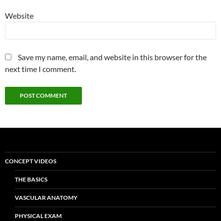
Website
Save my name, email, and website in this browser for the
next time I comment.
CONCEPT VIDEOS
THE BASICS
VASCULAR ANATOMY
PHYSICAL EXAM