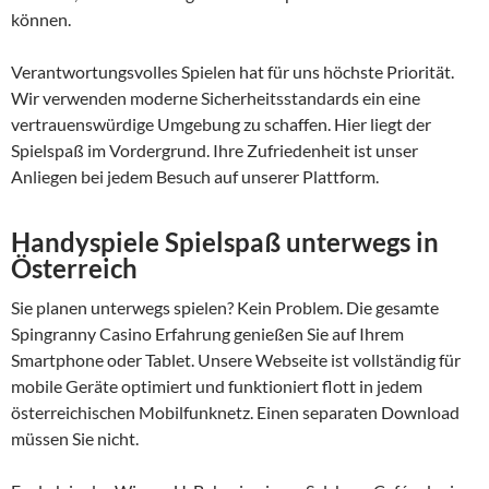
können.
Verantwortungsvolles Spielen hat für uns höchste Priorität.
Wir verwenden moderne Sicherheitsstandards ein eine
vertrauenswürdige Umgebung zu schaffen. Hier liegt der
Spielspaß im Vordergrund. Ihre Zufriedenheit ist unser
Anliegen bei jedem Besuch auf unserer Plattform.
Handyspiele Spielspaß unterwegs in
Österreich
Sie planen unterwegs spielen? Kein Problem. Die gesamte
Spingranny Casino Erfahrung genießen Sie auf Ihrem
Smartphone oder Tablet. Unsere Webseite ist vollständig für
mobile Geräte optimiert und funktioniert flott in jedem
österreichischen Mobilfunknetz. Einen separaten Download
müssen Sie nicht.