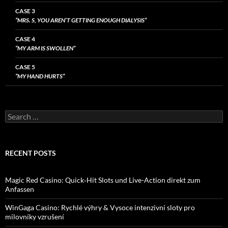
CASE 3
“MRS. S, YOU AREN’T GETTING ENOUGH DIALYSIS”
CASE 4
“MY ARM IS SWOLLEN”
CASE 5
“MY HAND HURTS”
Search
for:
RECENT POSTS
Magic Red Casino: Quick‑Hit Slots und Live-Action direkt zum
Anfassen
WinGaga Casino: Rychlé výhry & Vysoce intenzivní sloty pro
milovníky vzrušení