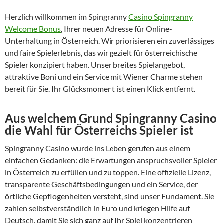
Herzlich willkommen im Spingranny
Casino Spingranny
Welcome Bonus
, Ihrer neuen Adresse für Online-
Unterhaltung in Österreich. Wir priorisieren ein zuverlässiges
und faire Spielerlebnis, das wir gezielt für österreichische
Spieler konzipiert haben. Unser breites Spielangebot,
attraktive Boni und ein Service mit Wiener Charme stehen
bereit für Sie. Ihr Glücksmoment ist einen Klick entfernt.
Aus welchem Grund Spingranny Casino
die Wahl für Österreichs Spieler ist
Spingranny Casino wurde ins Leben gerufen aus einem
einfachen Gedanken: die Erwartungen anspruchsvoller Spieler
in Österreich zu erfüllen und zu toppen. Eine offizielle Lizenz,
transparente Geschäftsbedingungen und ein Service, der
örtliche Gepflogenheiten versteht, sind unser Fundament. Sie
zahlen selbstverständlich in Euro und kriegen Hilfe auf
Deutsch, damit Sie sich ganz auf Ihr Spiel konzentrieren