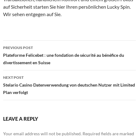
auf Sicherheit starten Sie hier Ihren persönlichen Lucky Spin.
Wir sehen entgegen auf Sie.
Post
PREVIOUS POST
navigation
Plateforme Felicebet : une fondation de sécurité au bénéfice du
divertissement en Suisse
NEXT POST
Stelario Casino Datenverwendung von deutschen Nutzer mit Limited
Plan verfolgt
LEAVE A REPLY
Your email address will not be published.
Required fields are marked