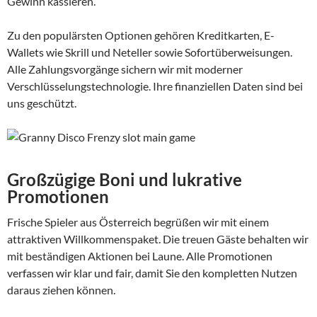
Gewinn kassieren.
Zu den populärsten Optionen gehören Kreditkarten, E-
Wallets wie Skrill und Neteller sowie Sofortüberweisungen.
Alle Zahlungsvorgänge sichern wir mit moderner
Verschlüsselungstechnologie. Ihre finanziellen Daten sind bei
uns geschützt.
Großzügige Boni und lukrative
Promotionen
Frische Spieler aus Österreich begrüßen wir mit einem
attraktiven Willkommenspaket. Die treuen Gäste behalten wir
mit beständigen Aktionen bei Laune. Alle Promotionen
verfassen wir klar und fair, damit Sie den kompletten Nutzen
daraus ziehen können.