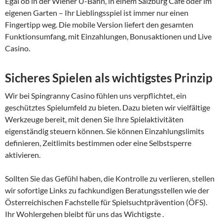
Egal ob in der Wiener U-Bahn, in einem Salzburg Café oder im
eigenen Garten – Ihr Lieblingsspiel ist immer nur einen
Fingertipp weg. Die mobile Version liefert den gesamten
Funktionsumfang, mit Einzahlungen, Bonusaktionen und Live
Casino.
Sicheres Spielen als wichtigstes Prinzip
Wir bei Spingranny Casino fühlen uns verpflichtet, ein
geschütztes Spielumfeld zu bieten. Dazu bieten wir vielfältige
Werkzeuge bereit, mit denen Sie Ihre Spielaktivitäten
eigenständig steuern können. Sie können Einzahlungslimits
definieren, Zeitlimits bestimmen oder eine Selbstsperre
aktivieren.
Sollten Sie das Gefühl haben, die Kontrolle zu verlieren, stellen
wir sofortige Links zu fachkundigen Beratungsstellen wie der
Österreichischen Fachstelle für Spielsuchtprävention (ÖFS).
Ihr Wohlergehen bleibt für uns das Wichtigste .