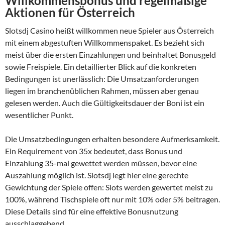
Willkommensbonus und regelmäßige
Aktionen für Österreich
Slotsdj Casino heißt willkommen neue Spieler aus Österreich
mit einem abgestuften Willkommenspaket. Es bezieht sich
meist über die ersten Einzahlungen und beinhaltet Bonusgeld
sowie Freispiele. Ein detaillierter Blick auf die konkreten
Bedingungen ist unerlässlich: Die Umsatzanforderungen
liegen im branchenüblichen Rahmen, müssen aber genau
gelesen werden. Auch die Gültigkeitsdauer der Boni ist ein
wesentlicher Punkt.
Die Umsatzbedingungen erhalten besondere Aufmerksamkeit.
Ein Requirement von 35x bedeutet, dass Bonus und
Einzahlung 35-mal gewettet werden müssen, bevor eine
Auszahlung möglich ist. Slotsdj legt hier eine gerechte
Gewichtung der Spiele offen: Slots werden gewertet meist zu
100%, während Tischspiele oft nur mit 10% oder 5% beitragen.
Diese Details sind für eine effektive Bonusnutzung
ausschlaggebend.