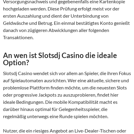
Versorgungsnachweis und gegebenenfalls eine Kartenkopie
hochgeladen werden. Diese Prüfung erfolgt meist vor der
ersten Auszahlung und dient der Unterbindung von
Geldwäsche und Betrug. Ein einmal bestätigtes Konto genießt
danach von zügigeren Abwicklungen aller folgenden
Transaktionen.
An wen ist Slotsdj Casino die ideale
Option?
Slotsdj Casino wendet sich vor allem an Spieler, die ihren Fokus
auf Spielautomaten ausrichten. Wer eine aktuelle, sichere und
problemlose Plattform finden möchte, um die neuesten Slots
oder progressive Jackpots zu auszuprobieren, findet hier
ideale Bedingungen. Die mobile Kompatibilität macht es
darüber hinaus optimal für Gelegenheitsspieler, die
regelmäßig unterwegs eine Runde spielen möchten.
Nutzer, die ein riesiges Angebot an Live-Dealer-Tischen oder