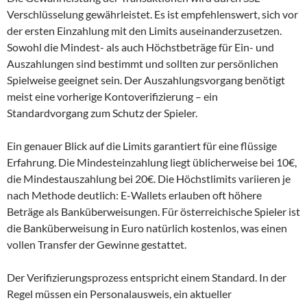
Verschlüsselung gewährleistet. Es ist empfehlenswert, sich vor
der ersten Einzahlung mit den Limits auseinanderzusetzen.
Sowohl die Mindest- als auch Höchstbeträge für Ein- und
Auszahlungen sind bestimmt und sollten zur persönlichen
Spielweise geeignet sein. Der Auszahlungsvorgang benötigt
meist eine vorherige Kontoverifizierung – ein
Standardvorgang zum Schutz der Spieler.
Ein genauer Blick auf die Limits garantiert für eine flüssige
Erfahrung. Die Mindesteinzahlung liegt üblicherweise bei 10€,
die Mindestauszahlung bei 20€. Die Höchstlimits variieren je
nach Methode deutlich: E-Wallets erlauben oft höhere
Beträge als Banküberweisungen. Für österreichische Spieler ist
die Banküberweisung in Euro natürlich kostenlos, was einen
vollen Transfer der Gewinne gestattet.
Der Verifizierungsprozess entspricht einem Standard. In der
Regel müssen ein Personalausweis, ein aktueller