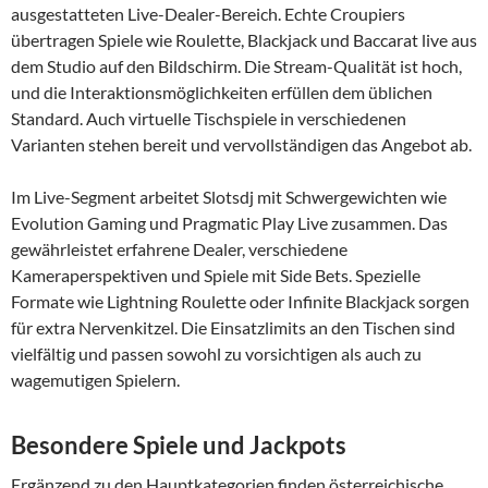
ausgestatteten Live-Dealer-Bereich. Echte Croupiers
übertragen Spiele wie Roulette, Blackjack und Baccarat live aus
dem Studio auf den Bildschirm. Die Stream-Qualität ist hoch,
und die Interaktionsmöglichkeiten erfüllen dem üblichen
Standard. Auch virtuelle Tischspiele in verschiedenen
Varianten stehen bereit und vervollständigen das Angebot ab.
Im Live-Segment arbeitet Slotsdj mit Schwergewichten wie
Evolution Gaming und Pragmatic Play Live zusammen. Das
gewährleistet erfahrene Dealer, verschiedene
Kameraperspektiven und Spiele mit Side Bets. Spezielle
Formate wie Lightning Roulette oder Infinite Blackjack sorgen
für extra Nervenkitzel. Die Einsatzlimits an den Tischen sind
vielfältig und passen sowohl zu vorsichtigen als auch zu
wagemutigen Spielern.
Besondere Spiele und Jackpots
Ergänzend zu den Hauptkategorien finden österreichische