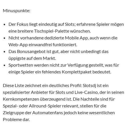
Minuspunkte:
Der Fokus liegt eindeutig auf Slots; erfahrene Spieler mögen
eine breitere Tischspiel-Palette wünschen.
Nicht vorhandene dedizierte Mobile App, auch wenn die
Web-App einwandfrei funktioniert.
Das Bonusangebot ist gut, aber nicht unbedingt das
üppigste auf dem Markt.
Sportwetten werden nicht zur Verfügung gestellt, was für
einige Spieler ein fehlendes Komplettpaket bedeutet.
Diese Liste zeichnet ein deutliches Profil: Slotsdj ist ein
spezialisierter Anbieter für Slots und Live-Casino, der in seinen
Kernkompetenzen überzeugend ist. Die Nachteile sind für
Spezial- oder Allround-Spieler relevant, stellen für die
Zielgruppe der Automatenfans jedoch keine wesentlichen
Probleme dar.