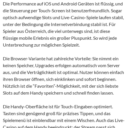
Die Performance auf iOS und Android Geräten ist flüssig, und
die Steuerung per Touch-Screen ist benutzerfreundlich. Sogar
optisch aufwendige Slots und Live-Casino-Spiele laufen stabil,
unter der Bedingung die Internetverbindung stabil ist. Für
Spieler aus Österreich, die viel unterwegs sind, ist diese
flüssige mobile Erlebnis ein großer Pluspunkt. So wird jede
Unterbrechung zur möglichen Spielzeit.
Die Browser-Variante hat zahlreiche Vorteile: Sie nimmt ein
keinen Speicher, Upgrades erfolgen automatisch vom Server
aus, und die Verträglichkeit ist optimal. Nutzer können einfach
ihren Browser öffnen, sich einklinken und sofort beginnen.
Nützlich ist die “Favoriten”-Möglichkeit, mit der sich liebste
Slots auf dem Handy speichern und schnell finden lassen.
Die Handy-Oberfläche ist für Touch-Eingaben optimiert.
Tasten sind genügend groß für präzises Tippen, und das
Spielemenü ist einblendbar mit einem Wischen. Auch das Live-
Casino auf dem Handy beeindruckt; der Stream passt sich