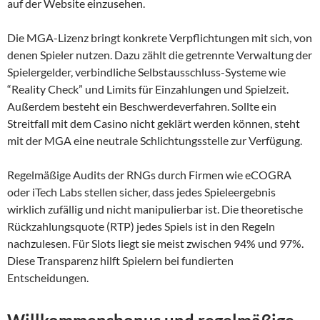
auf der Website einzusehen.
Die MGA-Lizenz bringt konkrete Verpflichtungen mit sich, von
denen Spieler nutzen. Dazu zählt die getrennte Verwaltung der
Spielergelder, verbindliche Selbstausschluss-Systeme wie
“Reality Check” und Limits für Einzahlungen und Spielzeit.
Außerdem besteht ein Beschwerdeverfahren. Sollte ein
Streitfall mit dem Casino nicht geklärt werden können, steht
mit der MGA eine neutrale Schlichtungsstelle zur Verfügung.
Regelmäßige Audits der RNGs durch Firmen wie eCOGRA
oder iTech Labs stellen sicher, dass jedes Spieleergebnis
wirklich zufällig und nicht manipulierbar ist. Die theoretische
Rückzahlungsquote (RTP) jedes Spiels ist in den Regeln
nachzulesen. Für Slots liegt sie meist zwischen 94% und 97%.
Diese Transparenz hilft Spielern bei fundierten
Entscheidungen.