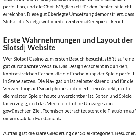
perfekt an, und die Chat-Möglichkeit für den Dealer ist leicht
erreichbar. Diese gut überlegte Umsetzung demonstriert, dass
Slotsdj die Spielgewohnheiten zeitgemäßer Spieler kennt.
Erste Wahrnehmungen und Layout der
Slotsdj Website
Wer Slotsdj Casino zum ersten Besuch besucht, stößt auf eine
gut durchdachte Website. Das Design erscheint in dunklen,
kontrastreichen Farben, die die Erscheinung der Spiele perfekt
in Szene setzen. Die Navigation ist selbsterklärend und für die
Verwendung auf Smartphones optimiert – ein Aspekt, der für
die meisten Spieler heute unverzichtbar ist. Seiten und Spiele
laden zügig, und das Menü führt ohne Umwege zum
gewünschten Ziel. Technisch betrachtet steht die Plattform auf
einem stabilen Fundament.
Auffällig ist die klare Gliederung der Spielkategorien. Besucher,