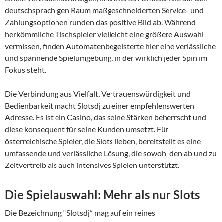
deutschsprachigen Raum maßgeschneiderten Service- und
Zahlungsoptionen runden das positive Bild ab. Während
herkömmliche Tischspieler vielleicht eine größere Auswahl
vermissen, finden Automatenbegeisterte hier eine verlässliche
und spannende Spielumgebung, in der wirklich jeder Spin im
Fokus steht.
Die Verbindung aus Vielfalt, Vertrauenswürdigkeit und
Bedienbarkeit macht Slotsdj zu einer empfehlenswerten
Adresse. Es ist ein Casino, das seine Stärken beherrscht und
diese konsequent für seine Kunden umsetzt. Für
österreichische Spieler, die Slots lieben, bereitstellt es eine
umfassende und verlässliche Lösung, die sowohl den ab und zu
Zeitvertreib als auch intensives Spielen unterstützt.
Die Spielauswahl: Mehr als nur Slots
Die Bezeichnung “Slotsdj” mag auf ein reines