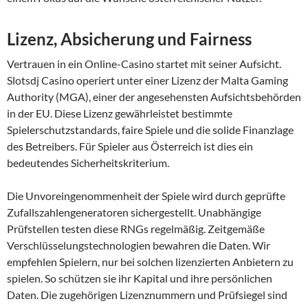
Lizenz, Absicherung und Fairness
Vertrauen in ein Online-Casino startet mit seiner Aufsicht.
Slotsdj Casino operiert unter einer Lizenz der Malta Gaming
Authority (MGA), einer der angesehensten Aufsichtsbehörden
in der EU. Diese Lizenz gewährleistet bestimmte
Spielerschutzstandards, faire Spiele und die solide Finanzlage
des Betreibers. Für Spieler aus Österreich ist dies ein
bedeutendes Sicherheitskriterium.
Die Unvoreingenommenheit der Spiele wird durch geprüfte
Zufallszahlengeneratoren sichergestellt. Unabhängige
Prüfstellen testen diese RNGs regelmäßig. Zeitgemäße
Verschlüsselungstechnologien bewahren die Daten. Wir
empfehlen Spielern, nur bei solchen lizenzierten Anbietern zu
spielen. So schützen sie ihr Kapital und ihre persönlichen
Daten. Die zugehörigen Lizenznummern und Prüfsiegel sind