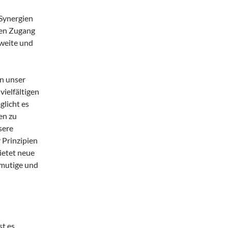
Synergien
den Zugang
weite und
n unser
vielfältigen
licht es
en zu
sere
 Prinzipien
bietet neue
 mutige und
st es