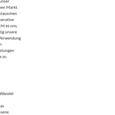
unser
hen Markt.
stauschen
perative
ht es uns,
tig unsere
e Verwendung
m
istungen
e zu
r Wandel
das
ssene