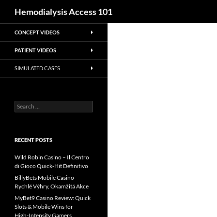
Search
Hemodialysis Access 101
Skip
CONCEPT VIDEOS
to
content
PATIENT VIDEOS
SIMULATED CASES
Search
for:
RECENT POSTS
Wild Robin Casino – Il Centro
di Gioco Quick‑Hit Definitivo
BillyBets Mobile Casino –
Rychlé Výhry, Okamžitá Akce
MyBet9 Casino Review: Quick
Slots & Mobile Wins for
High‑Intensity Gamers