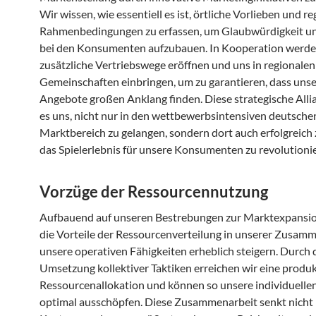
Wir wissen, wie essentiell es ist, örtliche Vorlieben und r
Rahmenbedingungen zu erfassen, um Glaubwürdigkeit un
bei den Konsumenten aufzubauen. In Kooperation werde
zusätzliche Vertriebswege eröffnen und uns in regionalen
Gemeinschaften einbringen, um zu garantieren, dass uns
Angebote großen Anklang finden. Diese strategische Alli
es uns, nicht nur in den wettbewerbsintensiven deutsche
Marktbereich zu gelangen, sondern dort auch erfolgreich 
das Spielerlebnis für unsere Konsumenten zu revolutioni
Vorzüge der Ressourcennutzung
Aufbauend auf unseren Bestrebungen zur Marktexpansi
die Vorteile der Ressourcenverteilung in unserer Zusam
unsere operativen Fähigkeiten erheblich steigern. Durch 
Umsetzung kollektiver Taktiken erreichen wir eine produk
Ressourcenallokation und können so unsere individuelle
optimal ausschöpfen. Diese Zusammenarbeit senkt nicht 