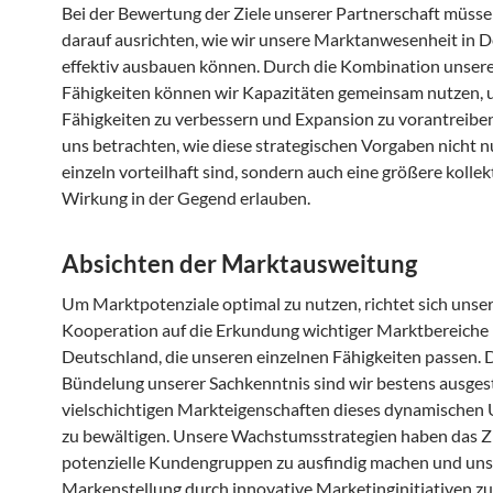
Bei der Bewertung der Ziele unserer Partnerschaft müsse
darauf ausrichten, wie wir unsere Marktanwesenheit in 
effektiv ausbauen können. Durch die Kombination unser
Fähigkeiten können wir Kapazitäten gemeinsam nutzen, 
Fähigkeiten zu verbessern und Expansion zu vorantreiben
uns betrachten, wie diese strategischen Vorgaben nicht n
einzeln vorteilhaft sind, sondern auch eine größere kollek
Wirkung in der Gegend erlauben.
Absichten der Marktausweitung
Um Marktpotenziale optimal zu nutzen, richtet sich unse
Kooperation auf die Erkundung wichtiger Marktbereiche 
Deutschland, die unseren einzelnen Fähigkeiten passen. 
Bündelung unserer Sachkenntnis sind wir bestens ausgest
vielschichtigen Markteigenschaften dieses dynamische
zu bewältigen. Unsere Wachstumsstrategien haben das Zi
potenzielle Kundengruppen zu ausfindig machen und uns
Markenstellung durch innovative Marketinginitiativen zu