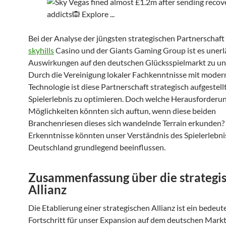
Bei der Analyse der jüngsten strategischen Partnerschaft
skyhills
Casino und der Giants Gaming Group ist es unerlä
Auswirkungen auf den deutschen Glücksspielmarkt zu un
Durch die Vereinigung lokaler Fachkenntnisse mit moder
Technologie ist diese Partnerschaft strategisch aufgestell
Spielerlebnis zu optimieren. Doch welche Herausforderu
Möglichkeiten könnten sich auftun, wenn diese beiden
Branchenriesen dieses sich wandelnde Terrain erkunden?
Erkenntnisse könnten unser Verständnis des Spielerlebni
Deutschland grundlegend beeinflussen.
Zusammenfassung über die strategi
Allianz
Die Etablierung einer strategischen Allianz ist ein bedeu
Fortschritt für unser Expansion auf dem deutschen Markt